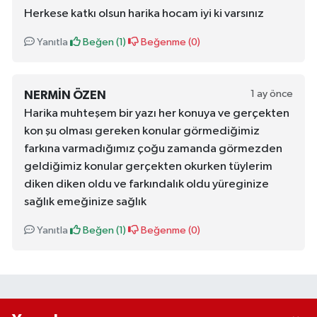
Herkese katkı olsun harika hocam iyi ki varsınız
Yanıtla
Beğen (
1
)
Beğenme (
0
)
1 ay önce
NERMIN ÖZEN
Harika muhteşem bir yazı her konuya ve gerçekten
kon şu olması gereken konular görmediğimiz
farkına varmadığımız çoğu zamanda görmezden
geldiğimiz konular gerçekten okurken tüylerim
diken diken oldu ve farkındalık oldu yüreginize
sağlık emeğinize sağlık
Yanıtla
Beğen (
1
)
Beğenme (
0
)