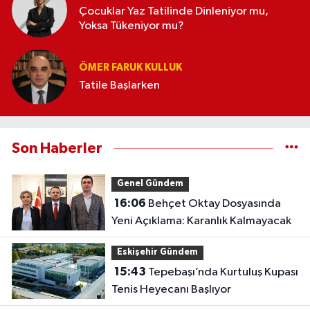
Çocuklar Yaz Tatilinde Dinleniyor mu,
Yoksa Tükeniyor mu?
ÖMER FARUK KULLUK
Tatile Başlarken
Son Haberler
Genel Gündem
16:06
Behçet Oktay Dosyasında
Yeni Açıklama: Karanlık Kalmayacak
Eskişehir Gündem
15:43
Tepebaşı’nda Kurtuluş Kupası
Tenis Heyecanı Başlıyor