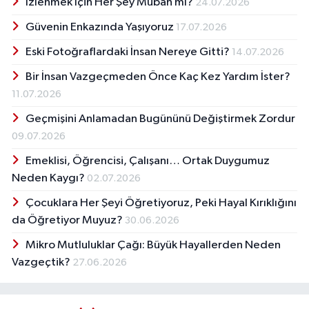
İzlenmek İçin Her Şey Mübah mı?
24.07.2026
Güvenin Enkazında Yaşıyoruz
17.07.2026
Eski Fotoğraflardaki İnsan Nereye Gitti?
14.07.2026
Bir İnsan Vazgeçmeden Önce Kaç Kez Yardım İster?
11.07.2026
Geçmişini Anlamadan Bugününü Değiştirmek Zordur
09.07.2026
Emeklisi, Öğrencisi, Çalışanı… Ortak Duygumuz
Neden Kaygı?
02.07.2026
Çocuklara Her Şeyi Öğretiyoruz, Peki Hayal Kırıklığını
da Öğretiyor Muyuz?
30.06.2026
Mikro Mutluluklar Çağı: Büyük Hayallerden Neden
Vazgeçtik?
27.06.2026