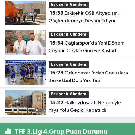
Eskişehir Gündem
15:39
Eskişehir OSB Altyapısını
Güçlendirmeye Devam Ediyor
Eskişehir Gündem
15:34
Çağlarspor’da Yeni Dönem:
Ceyhun Ceylan Göreve Başladı
Eskişehir Gündem
15:29
Odunpazarı’ndan Çocuklara
Basketbol Dolu Yaz Tatili
Eskişehir Gündem
15:22
Halkevi İnşaatı Nedeniyle
Yaya Yolu Geçici Kapatıldı
TFF 3.Lig 4.Grup Puan Durumu