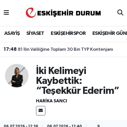
Eskişehir Nöbetçi Eczaneler
ASAYİŞ
SİYASET
ESKİŞEHİRSPOR
ESKİŞEHİR GÜ
Eskişehir Hava Durumu
17:48
81 İlin Valiliğine Toplam 30 Bin TYP Kontenjanı
Eskişehir Namaz Vakitleri
Eskişehir Trafik Yoğunluk Haritası
İki Kelimeyi
Kaybettik:
Süper Lig Puan Durumu ve Fikstür
“Teşekkür Ederim”
Tüm Manşetler
HARIKA SANCI
Son Dakika Haberleri
Haber Arşivi
06.07.2026 - 12:36
06.07.2026 - 12:40
9