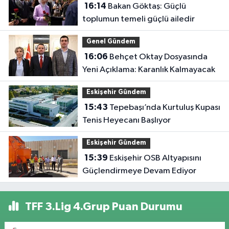
16:14
Bakan Göktaş: Güçlü
toplumun temeli güçlü ailedir
Genel Gündem
16:06
Behçet Oktay Dosyasında
Yeni Açıklama: Karanlık Kalmayacak
Eskişehir Gündem
15:43
Tepebaşı’nda Kurtuluş Kupası
Tenis Heyecanı Başlıyor
Eskişehir Gündem
15:39
Eskişehir OSB Altyapısını
Güçlendirmeye Devam Ediyor
TFF 3.Lig 4.Grup Puan Durumu