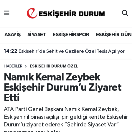
Eskişehir Nöbetçi Eczaneler
ASAYİŞ
SİYASET
ESKİŞEHİRSPOR
ESKİŞEHİR GÜ
Eskişehir Hava Durumu
14:22
Eskişehir'de Şehit ve Gazilere Özel Tesis Açılıyor
Eskişehir Namaz Vakitleri
HABERLER
ESKIŞEHIR DURUM ÖZEL
Eskişehir Trafik Yoğunluk Haritası
Namık Kemal Zeybek
Süper Lig Puan Durumu ve Fikstür
Eskişehir Durum’u Ziyaret
Etti
Tüm Manşetler
ATA Parti Genel Başkanı Namık Kemal Zeybek,
Son Dakika Haberleri
Eskişehir il binası açılışı için geldiği kentte Eskişehir
Durum’u ziyaret ederek “Şehirde Siyaset Var”
Haber Arşivi