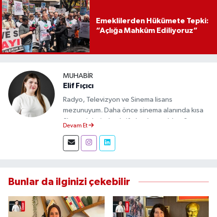
Emeklilerden Hükümete Tepki:
“Açlığa Mahkûm Ediliyoruz”
MUHABIR
Elif Fıçıcı
Radyo, Televizyon ve Sinema lisans
mezunuyum. Daha önce sinema alanında kısa
film projelerinde aktif olarak yer aldım. Şu an
Devam Et
Eskişehir Durum Haber'de muhabir olarak
görev yapıyor, gündemi sahadan takip ederek
doğru ve tarafsız haberler üretiyorum.
Bunlar da ilginizi çekebilir