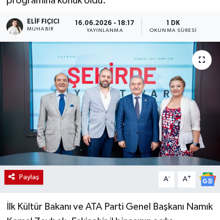
programına konuk oldu.
ELIF FIÇICI
16.06.2026 - 18:17
1 DK
MUHABIR
YAYINLANMA
OKUNMA SÜRESI
Paylaş
-
+
A
A
İlk Kültür Bakanı ve ATA Parti Genel Başkanı Namık