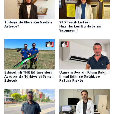
Türkiye’de Narsizm Neden
YKS Tercih Listesi
Artıyor?
Hazırlarken Bu Hataları
Yapmayın!
Eskişehirli THK Eğitmenleri
Uzmanı Uyardı: Klima Bakımı
Avrupa'da Türkiye'yi Temsil
İhmal Edilirse Sağlık ve
Edecek
Fatura Riskte