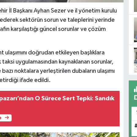
hir İl Başkanı Ayhan Sezer ve il yönetim kurulu
t ederek sektörün sorun ve taleplerini yerinde
nafın karşılaştığı güncel sorunlar ve çözüm
ent ulaşımını doğrudan etkileyen başlıklara
lık taksi uygulamasından kaynaklanan sorunlar,
 ve bazı noktalara yerleştirilen dubaların ulaşımı
tirdiği ifade edildi.
npazarı’ndan O Sürece Sert Tepki: Sandık
e