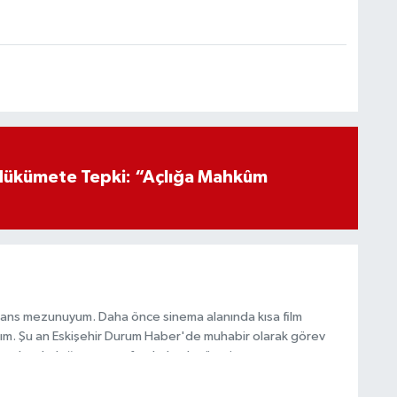
Hükümete Tepki: “Açlığa Mahkûm
sans mezunuyum. Daha önce sinema alanında kısa film
ldım. Şu an Eskişehir Durum Haber'de muhabir olarak görev
 ederek doğru ve tarafsız haberler üretiyorum.