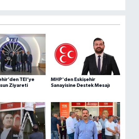
ehir’den TEI’ye
MHP'den Eskişehir
sun Ziyareti
Sanayisine Destek Mesajı