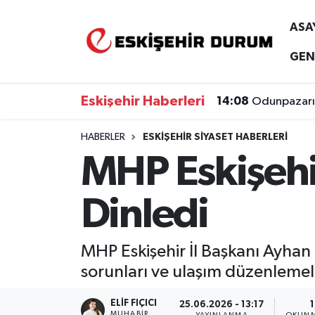
ASA
Eskişehir Nöbetçi Eczaneler
GEN
Eskişehir Hava Durumu
Eskişehir Haberleri
14:08
Odunpazarı'
Eskişehir Namaz Vakitleri
14:01
5 Günlük Tah
HABERLER
ESKIŞEHIR SIYASET HABERLERI
MHP Eskişehir
Eskişehir Trafik Yoğunluk Haritası
Süper Lig Puan Durumu ve Fikstür
Dinledi
Tüm Manşetler
MHP Eskişehir İl Başkanı Ayhan S
Son Dakika Haberleri
sorunları ve ulaşım düzenlemele
Haber Arşivi
ELIF FIÇICI
25.06.2026 - 13:17
1
MUHABIR