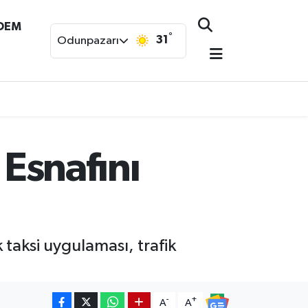
NDEM
°
31
Odunpazarı
 Esnafını
k taksi uygulaması, trafik
-
+
A
A