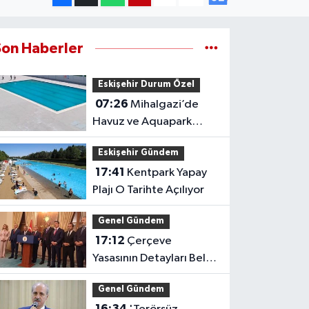
Son Haberler
Eskişehir Durum Özel
07:26
Mihalgazi’de
Havuz ve Aquapark
Açılışa Gün Sayıyor
Eskişehir Gündem
17:41
Kentpark Yapay
Plajı O Tarihte Açılıyor
Genel Gündem
17:12
Çerçeve
Yasasının Detayları Belli
Oldu
Genel Gündem
16:34