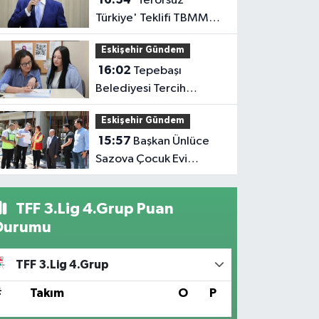
'Terörsüz
Türkiye' Teklifi TBMM
Başkanlığına Sunuldu
Eskişehir Gündem
16:02
Tepebaşı
Belediyesi Tercih
Desteğiyle Gençlerin
Eskişehir Gündem
Yanında
15:57
Başkan Ünlüce
Sazova Çocuk Evi
İnşaatını İnceledi
TFF 3.Lig 4.Grup Puan
Durumu
TFF 3.Lig 4.Grup
#
Takım
O
P