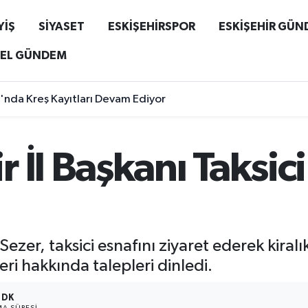
YİŞ
SİYASET
ESKİŞEHİRSPOR
ESKİŞEHİR GÜ
EL GÜNDEM
nda Kreş Kayıtları Devam Ediyor
min Açıklandı! Yağış Ne Zaman Geliyor?
 İl Başkanı Taksici
ezer, taksici esnafını ziyaret ederek kiralı
ri hakkında talepleri dinledi.
 DK