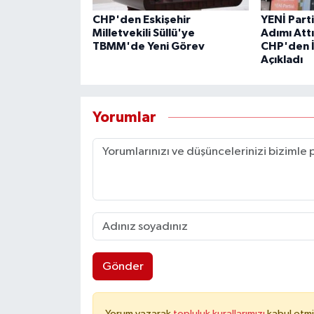
CHP'den Eskişehir
YENİ Parti
Milletvekili Süllü'ye
Adımı Attı
TBMM'de Yeni Görev
CHP'den İs
Açıkladı
Yorumlar
Gönder
Yorum yazarak
topluluk kurallarımızı
kabul etmi