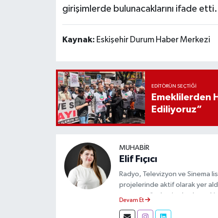
girişimlerde bulunacaklarını ifade etti.
Kaynak:
Eskişehir Durum Haber Merkezi
EDITÖRÜN SEÇTIĞI
Emeklilerden 
Ediliyoruz”
MUHABIR
Elif Fıçıcı
Radyo, Televizyon ve Sinema li
projelerinde aktif olarak yer a
yapıyor, gündemi sahadan takip
Devam Et