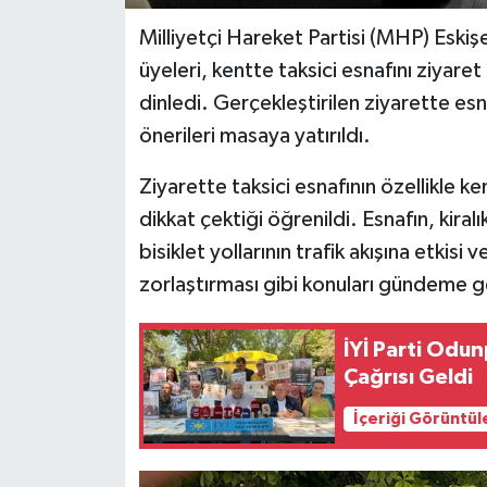
Milliyetçi Hareket Partisi (MHP) Eskişe
üyeleri, kentte taksici esnafını ziyare
dinledi. Gerçekleştirilen ziyarette es
önerileri masaya yatırıldı.
Ziyarette taksici esnafının özellikle k
dikkat çektiği öğrenildi. Esnafın, kira
bisiklet yollarının trafik akışına etkisi
zorlaştırması gibi konuları gündeme ge
İYİ Parti Odu
Çağrısı Geldi
İçeriği Görüntül