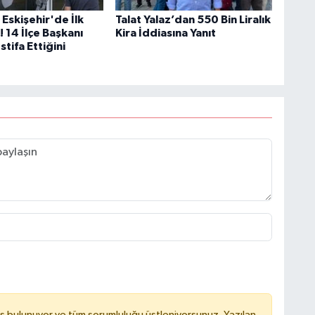
 Eskişehir'de İlk
Talat Yalaz’dan 550 Bin Liralık
! 14 İlçe Başkanı
Kira İddiasına Yanıt
tifa Ettiğini
ş bulunuyor ve tüm sorumluluğu üstleniyorsunuz. Yazılan