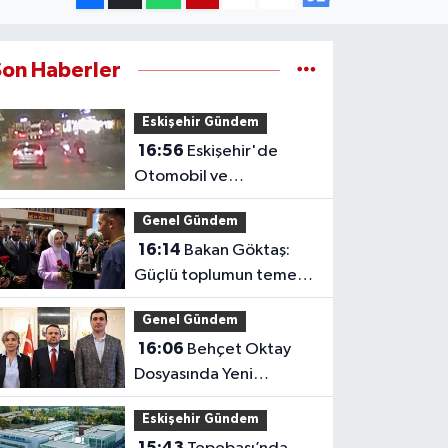
Son Haberler
Eskişehir Gündem
16:56
Eskişehir'de
Otomobil ve
Motosikletlerin Tehlikeli
Genel Gündem
Yarışı Kamerada
16:14
Bakan Göktaş:
Güçlü toplumun temeli
güçlü ailedir
Genel Gündem
16:06
Behçet Oktay
Dosyasında Yeni
Açıklama: Karanlık
Eskişehir Gündem
Kalmayacak
15:43