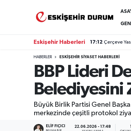
ASA
Eskişehir Nöbetçi Eczaneler
GEN
Eskişehir Hava Durumu
Eskişehir Haberleri
17:12
Çerçeve Yasa
Eskişehir Namaz Vakitleri
HABERLER
ESKIŞEHIR SIYASET HABERLERI
BBP Lideri De
Eskişehir Trafik Yoğunluk Haritası
Süper Lig Puan Durumu ve Fikstür
Belediyesini Z
Tüm Manşetler
Büyük Birlik Partisi Genel Başk
Son Dakika Haberleri
merkezinde çeşitli protokol ziya
Haber Arşivi
ELIF FIÇICI
22.06.2026 - 17:48
MUHABIR