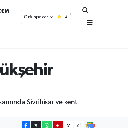
NDEM
°
31
Odunpazarı
yükşehir
samında Sivrihisar ve kent
-
+
A
A