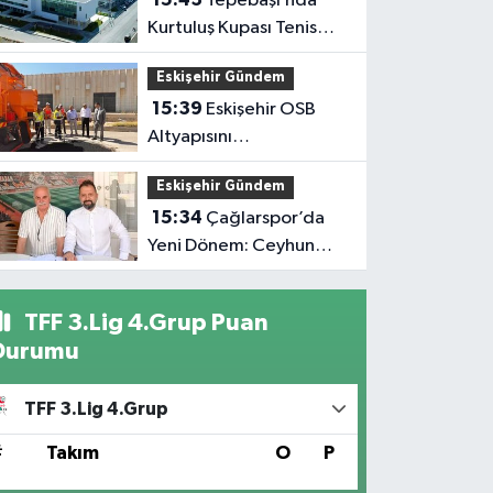
Tepebaşı’nda
Kurtuluş Kupası Tenis
Heyecanı Başlıyor
Eskişehir Gündem
15:39
Eskişehir OSB
Altyapısını
Güçlendirmeye Devam
Eskişehir Gündem
Ediyor
15:34
Çağlarspor’da
Yeni Dönem: Ceyhun
Ceylan Göreve Başladı
TFF 3.Lig 4.Grup Puan
Durumu
TFF 3.Lig 4.Grup
#
Takım
O
P