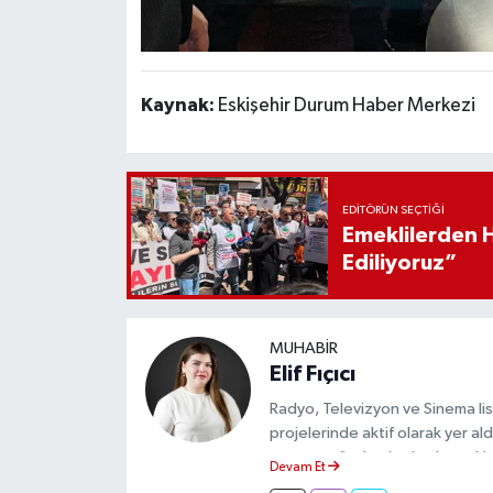
Kaynak:
Eskişehir Durum Haber Merkezi
EDITÖRÜN SEÇTIĞI
Emeklilerden 
Ediliyoruz”
MUHABIR
Elif Fıçıcı
Radyo, Televizyon ve Sinema li
projelerinde aktif olarak yer a
yapıyor, gündemi sahadan takip
Devam Et