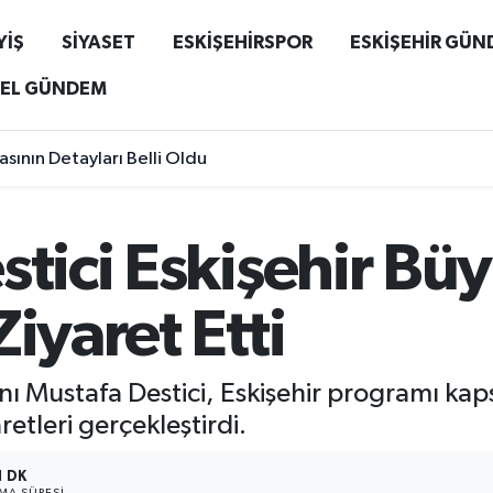
YİŞ
SİYASET
ESKİŞEHİRSPOR
ESKİŞEHİR GÜ
EL GÜNDEM
sının Detayları Belli Oldu
stici Eskişehir Bü
iyaret Etti
anı Mustafa Destici, Eskişehir programı kap
retleri gerçekleştirdi.
1 DK