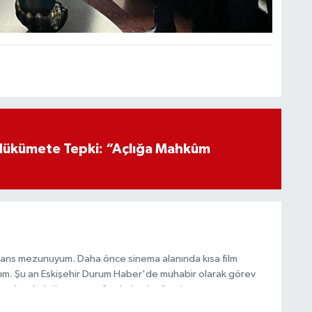
Hükümete Tepki: “Açlığa Mahkûm
sans mezunuyum. Daha önce sinema alanında kısa film
ldım. Şu an Eskişehir Durum Haber'de muhabir olarak görev
 ederek doğru ve tarafsız haberler üretiyorum.