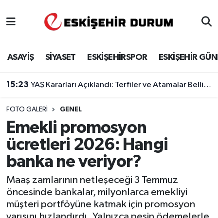
Eskişehir Nöbetçi Eczaneler
ASAYİŞ
SİYASET
ESKİŞEHİRSPOR
ESKİŞEHİR GÜ
Eskişehir Hava Durumu
15:23
YAŞ Kararları Açıklandı: Terfiler ve Atamalar Belli Oldu
Eskişehir Namaz Vakitleri
FOTO GALERI
GENEL
Eskişehir Trafik Yoğunluk Haritası
Emekli promosyon
Süper Lig Puan Durumu ve Fikstür
ücretleri 2026: Hangi
banka ne veriyor?
Tüm Manşetler
Maaş zamlarının netleşeceği 3 Temmuz
Son Dakika Haberleri
öncesinde bankalar, milyonlarca emekliyi
müşteri portföyüne katmak için promosyon
Haber Arşivi
yarışını hızlandırdı. Yalnızca peşin ödemelerle