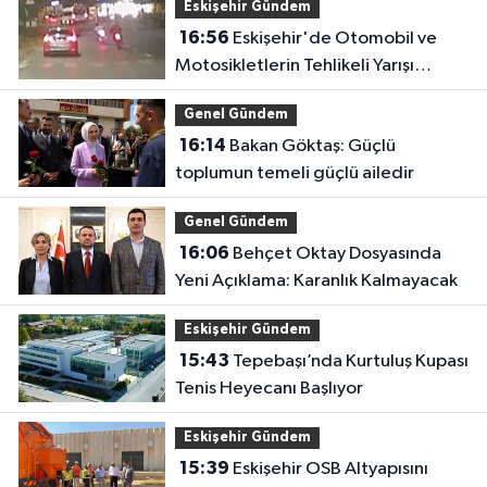
Eskişehir Gündem
16:56
Eskişehir'de Otomobil ve
Motosikletlerin Tehlikeli Yarışı
Kamerada
Genel Gündem
16:14
Bakan Göktaş: Güçlü
toplumun temeli güçlü ailedir
Genel Gündem
16:06
Behçet Oktay Dosyasında
Yeni Açıklama: Karanlık Kalmayacak
Eskişehir Gündem
15:43
Tepebaşı’nda Kurtuluş Kupası
Tenis Heyecanı Başlıyor
Eskişehir Gündem
15:39
Eskişehir OSB Altyapısını