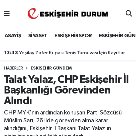
Eskişehir Nöbetçi Eczaneler
ASAYİŞ
SİYASET
ESKİŞEHİRSPOR
ESKİŞEHİR GÜ
Eskişehir Hava Durumu
13:33
Yeşilay Zafer Kupası Tenis Turnuvası İçin Kayıtlar Başladı
Eskişehir Namaz Vakitleri
HABERLER
ESKIŞEHIR GÜNDEM
Eskişehir Trafik Yoğunluk Haritası
Talat Yalaz, CHP Eskişehir İl
Süper Lig Puan Durumu ve Fikstür
Başkanlığı Görevinden
Alındı
Tüm Manşetler
CHP MYK'nın ardından konuşan Parti Sözcüsü
Son Dakika Haberleri
Müslim Sarı, 26 ilde görevden alma kararı
alındığını, Eskişehir İl Başkanı Talat Yalaz'ın
Haber Arşivi