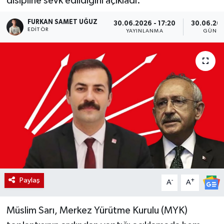
disipline sevk edildiğini açıkladı.
FURKAN SAMET UĞUZ
30.06.2026 - 17:20
30.06.202
EDITÖR
YAYINLANMA
GÜNCE
Paylaş
-
+
A
A
Müslim Sarı, Merkez Yürütme Kurulu (MYK)