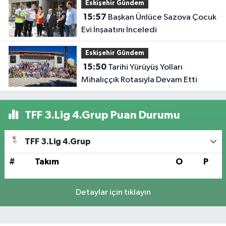
Eskişehir Gündem
15:57
Başkan Ünlüce Sazova Çocuk
Evi İnşaatını İnceledi
Eskişehir Gündem
15:50
Tarihi Yürüyüş Yolları
Mihalıççık Rotasıyla Devam Etti
TFF 3.Lig 4.Grup Puan Durumu
TFF 3.Lig 4.Grup
#
Takım
O
P
Detaylar için tıklayın