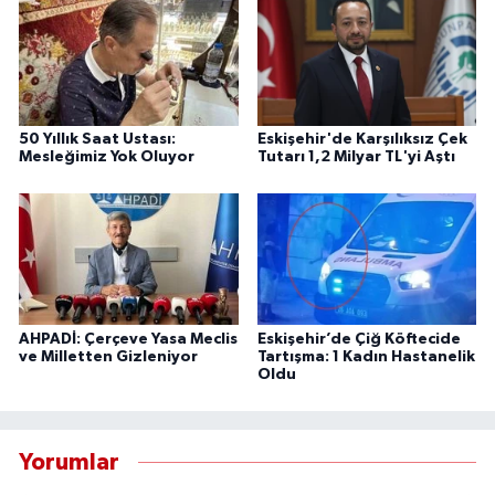
50 Yıllık Saat Ustası:
Eskişehir'de Karşılıksız Çek
Mesleğimiz Yok Oluyor
Tutarı 1,2 Milyar TL'yi Aştı
AHPADİ: Çerçeve Yasa Meclis
Eskişehir’de Çiğ Köftecide
ve Milletten Gizleniyor
Tartışma: 1 Kadın Hastanelik
Oldu
Yorumlar