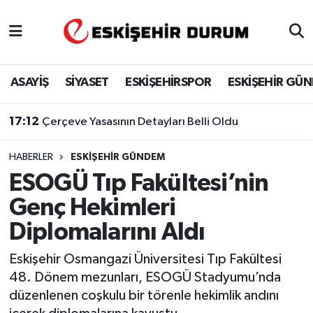
Eskişehir Nöbetçi Eczaneler
ASAYİŞ
SİYASET
ESKİŞEHİRSPOR
ESKİŞEHİR GÜ
Eskişehir Hava Durumu
17:12
Çerçeve Yasasının Detayları Belli Oldu
Eskişehir Namaz Vakitleri
HABERLER
ESKIŞEHIR GÜNDEM
Eskişehir Trafik Yoğunluk Haritası
ESOGÜ Tıp Fakültesi’nin
Süper Lig Puan Durumu ve Fikstür
Genç Hekimleri
Diplomalarını Aldı
Tüm Manşetler
Eskişehir Osmangazi Üniversitesi Tıp Fakültesi
Son Dakika Haberleri
48. Dönem mezunları, ESOGÜ Stadyumu’nda
düzenlenen coşkulu bir törenle hekimlik andını
Haber Arşivi