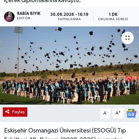
içerek diplomalarına kavuştu.
RABIA BIYIK
30.06.2026 - 16:19
1 DK
EDITÖR
YAYINLANMA
OKUNMA SÜRESI
Paylaş
-
+
A
A
Eskişehir Osmangazi Üniversitesi (ESOGÜ) Tıp