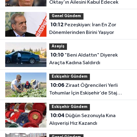
Oktay'ın Ailesini Kabul Edecek
Genel Gündem
10:12
Pezeşkiyan: İran En Zor
Dönemlerinden Birini Yaşıyor
Asayiş
10:10
"Beni Aldattın" Diyerek
Araçta Kadına Saldırdı
Eskişehir Gündem
10:06
Ziraat Öğrencileri Yerli
Tohumlar İçin Eskişehir’de Staj
Yapıyor
Eskişehir Gündem
10:04
Düğün Sezonuyla Kına
Alışverişi Hız Kazandı