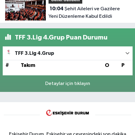
Genel Gündem
10:04
Şehit Aileleri ve Gazilere
Yeni Düzenleme Kabul Edildi
TFF 3.Lig 4.Grup Puan Durumu
TFF 3.Lig 4.Grup
#
Takım
O
P
Detaylar için tıklayın
Eskişehir Durum, Eskişehir ve çevresindeki son dakika