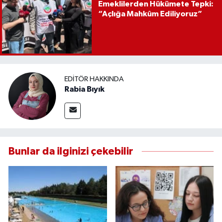
Emeklilerden Hükümete Tepki:
“Açlığa Mahkûm Ediliyoruz”
EDITÖR HAKKINDA
Rabia Bıyık
Bunlar da ilginizi çekebilir