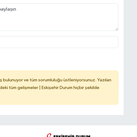
ş bulunuyor ve tüm sorumluluğu üstleniyorsunuz. Yazılan
deki tüm gelişmeler | Eskişehir Durum hiçbir şekilde