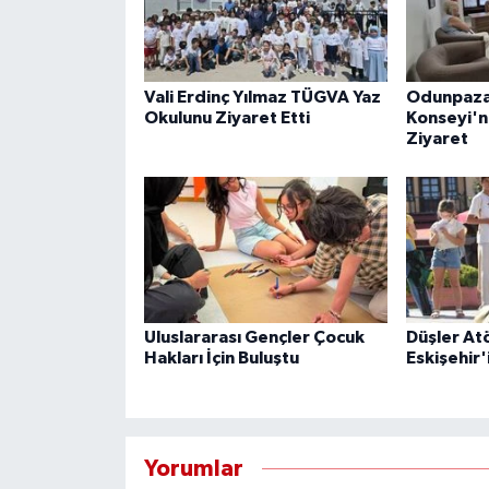
Vali Erdinç Yılmaz TÜGVA Yaz
Odunpaza
Okulunu Ziyaret Etti
Konseyi'n
Ziyaret
Uluslararası Gençler Çocuk
Düşler At
Hakları İçin Buluştu
Eskişehir'
Yorumlar