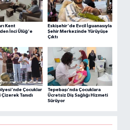
rı Kent
Eskişehir'de Evcil İguanasıyla
den İnci Ülüğ'e
Şehir Merkezinde Yürüyüşe
Çıktı
ölyesi'nde Çocuklar
Tepebaşı'nda Çocuklara
i Çizerek Tanıdı
Ücretsiz Diş Sağlığı Hizmeti
Sürüyor