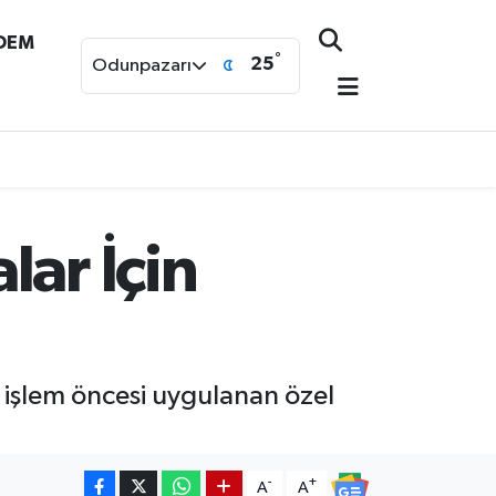
NDEM
°
25
Odunpazarı
lar İçin
 işlem öncesi uygulanan özel
-
+
A
A