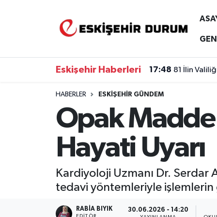
ASA
Eskişehir Nöbetçi Eczaneler
GEN
Eskişehir Hava Durumu
Eskişehir Haberleri
17:48
81 İlin Vali
Eskişehir Namaz Vakitleri
HABERLER
ESKIŞEHIR GÜNDEM
Opak Madde Al
Eskişehir Trafik Yoğunluk Haritası
Süper Lig Puan Durumu ve Fikstür
Hayati Uyarı
Tüm Manşetler
Kardiyoloji Uzmanı Dr. Serdar 
Son Dakika Haberleri
tedavi yöntemleriyle işlemlerin 
Haber Arşivi
RABIA BIYIK
30.06.2026 - 14:20
EDITÖR