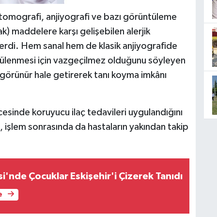
 tomografi, anjiyografi ve bazı görüntüleme
k) maddelere karşı gelişebilen alerjik
verdi. Hem sanal hem de klasik anjiyografide
ülenmesi için vazgeçilmez olduğunu söyleyen
 görünür hale getirerek tanı koyma imkânı
cesinde koruyucu ilaç tedavileri uygulandığını
z, işlem sonrasında da hastaların yakından takip
i'nde Çocuklar Eskişehir'i Çizerek Tanıdı
e