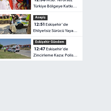
MSB: Terörsüz
Türkiye Bölgeye Katkı
Sağlayacak
Asayiş
12:51
Eskişehir'de
Ehliyetsiz Sürücü Yaya
Geçidinde Kadına
Eskişehir Gündem
Çarptı
12:47
Eskişehir’de
Zincirleme Kaza: Polis
ve Bekçi Yaralandı