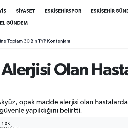
YİŞ
SİYASET
ESKİŞEHİRSPOR
ESKİŞEHİR GÜ
EL GÜNDEM
liğine Toplam 30 Bin TYP Kontenjanı
erjisi Olan Hasta
Akyüz, opak madde alerjisi olan hastalarda
güvenle yapıldığını belirtti.
1 DK