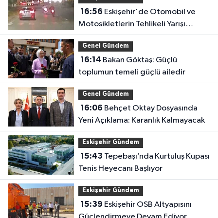
16:56
Eskişehir'de Otomobil ve
Motosikletlerin Tehlikeli Yarışı
Kamerada
Genel Gündem
16:14
Bakan Göktaş: Güçlü
toplumun temeli güçlü ailedir
Genel Gündem
16:06
Behçet Oktay Dosyasında
Yeni Açıklama: Karanlık Kalmayacak
Eskişehir Gündem
15:43
Tepebaşı’nda Kurtuluş Kupası
Tenis Heyecanı Başlıyor
Eskişehir Gündem
15:39
Eskişehir OSB Altyapısını
Güçlendirmeye Devam Ediyor