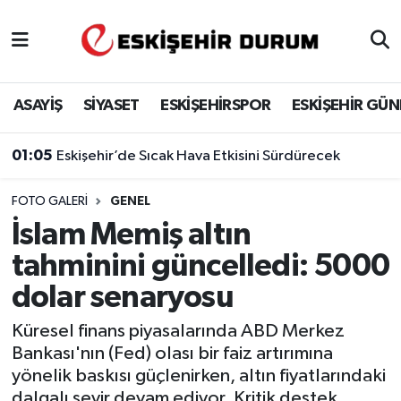
Eskişehir Nöbetçi Eczaneler
ASAYİŞ
SİYASET
ESKİŞEHİRSPOR
ESKİŞEHİR GÜ
Eskişehir Hava Durumu
01:05
Eskişehir’de Sıcak Hava Etkisini Sürdürecek
Eskişehir Namaz Vakitleri
FOTO GALERI
GENEL
Eskişehir Trafik Yoğunluk Haritası
İslam Memiş altın
Süper Lig Puan Durumu ve Fikstür
tahminini güncelledi: 5000
dolar senaryosu
Tüm Manşetler
Küresel finans piyasalarında ABD Merkez
Son Dakika Haberleri
Bankası'nın (Fed) olası bir faiz artırımına
yönelik baskısı güçlenirken, altın fiyatlarındaki
Haber Arşivi
dalgalı seyir devam ediyor. Kritik destek