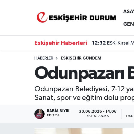
ASA
Eskişehir Nöbetçi Eczaneler
GEN
Eskişehir Hava Durumu
Eskişehir Haberleri
12:32
ESKİ Kırsal 
Eskişehir Namaz Vakitleri
HABERLER
ESKIŞEHIR GÜNDEM
Odunpazarı Be
Eskişehir Trafik Yoğunluk Haritası
Süper Lig Puan Durumu ve Fikstür
Odunpazarı Belediyesi, 7-12 yaş 
Sanat, spor ve eğitim dolu pr
Tüm Manşetler
RABIA BIYIK
30.06.2026 - 14:06
Son Dakika Haberleri
EDITÖR
YAYINLANMA
OKU
Haber Arşivi