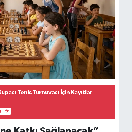
Kupası Tenis Turnuvası İçin Kayıtlar
e
ine Katkı Sağlanacak”