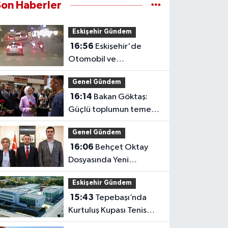
Son Haberler
Eskişehir Gündem
16:56
Eskişehir'de
Otomobil ve
Motosikletlerin Tehlikeli
Genel Gündem
Yarışı Kamerada
16:14
Bakan Göktaş:
Güçlü toplumun temeli
güçlü ailedir
Genel Gündem
16:06
Behçet Oktay
Dosyasında Yeni
Açıklama: Karanlık
Eskişehir Gündem
Kalmayacak
15:43
Tepebaşı’nda
Kurtuluş Kupası Tenis
Heyecanı Başlıyor