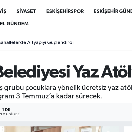
YİŞ
SİYASET
ESKİŞEHİRSPOR
ESKİŞEHİR GÜ
EL GÜNDEM
Mahallelerde Altyapıyı Güçlendirdi
lediyesi Yaz Atöl
grubu çocuklara yönelik ücretsiz yaz atölyel
ogram 3 Temmuz’a kadar sürecek.
1 DK
NMA SÜRESI