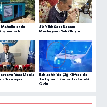
l Mahallelerde
50 Yıllık Saat Ustası:
Güçlendirdi
Mesleğimiz Yok Oluyor
erçeve Yasa Meclis
Eskişehir’de Çiğ Köftecide
en Gizleniyor
Tartışma: 1 Kadın Hastanelik
Oldu