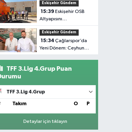
Eskişehir Gündem
15:39
Eskişehir OSB
Altyapısını
Güçlendirmeye Devam
Eskişehir Gündem
Ediyor
15:34
Çağlarspor’da
Yeni Dönem: Ceyhun
Ceylan Göreve Başladı
TFF 3.Lig 4.Grup Puan
Durumu
TFF 3.Lig 4.Grup
#
Takım
O
P
Detaylar için tıklayın