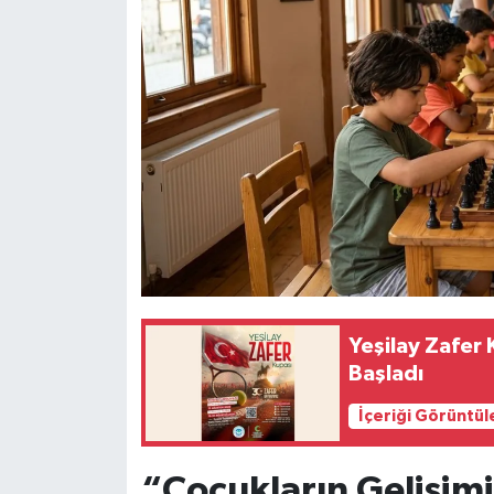
Yeşilay Zafer 
Başladı
İçeriği Görüntül
“Çocukların Gelişim