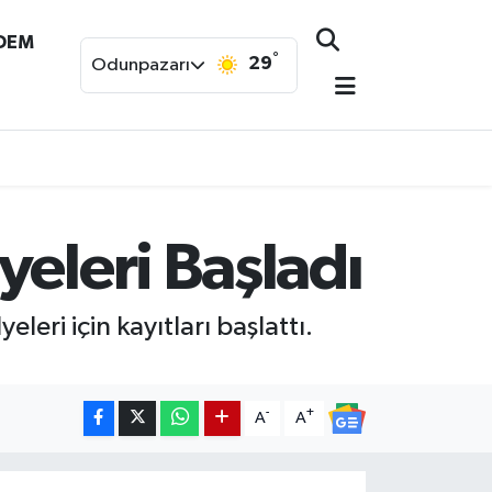
NDEM
°
29
Odunpazarı
yeleri Başladı
eri için kayıtları başlattı.
-
+
A
A