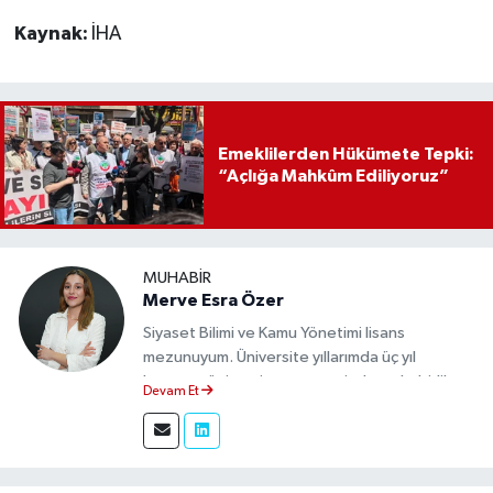
Kaynak:
İHA
Emeklilerden Hükümete Tepki:
“Açlığa Mahkûm Ediliyoruz”
MUHABIR
Merve Esra Özer
Siyaset Bilimi ve Kamu Yönetimi lisans
mezunuyum. Üniversite yıllarımda üç yıl
boyunca üniversite gazetesinde muhabirlik
Devam Et
yaptım. Edindiğim tecrübeyle, Eskişehir Durum
Haber'de sahadan doğru ve tarafsız bilgi
aktarımı sağlamaktayım.