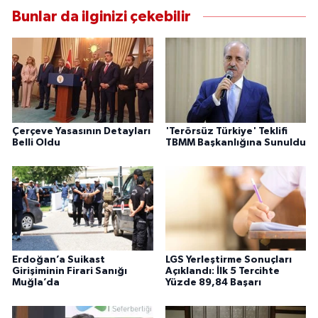
Bunlar da ilginizi çekebilir
Çerçeve Yasasının Detayları
'Terörsüz Türkiye' Teklifi
Belli Oldu
TBMM Başkanlığına Sunuldu
Erdoğan’a Suikast
LGS Yerleştirme Sonuçları
Girişiminin Firari Sanığı
Açıklandı: İlk 5 Tercihte
Muğla’da
Yüzde 89,84 Başarı