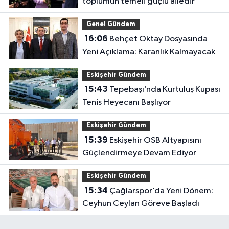
toplumun temeli güçlü ailedir
Genel Gündem
16:06
Behçet Oktay Dosyasında
Yeni Açıklama: Karanlık Kalmayacak
Eskişehir Gündem
15:43
Tepebaşı’nda Kurtuluş Kupası
Tenis Heyecanı Başlıyor
Eskişehir Gündem
15:39
Eskişehir OSB Altyapısını
Güçlendirmeye Devam Ediyor
Eskişehir Gündem
15:34
Çağlarspor’da Yeni Dönem:
Ceyhun Ceylan Göreve Başladı