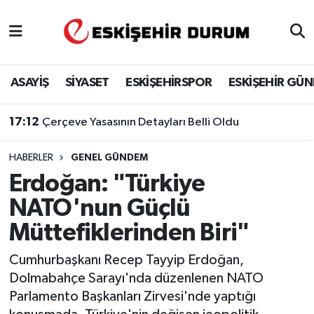
Eskişehir Nöbetçi Eczaneler
ASAYİŞ
SİYASET
ESKİŞEHİRSPOR
ESKİŞEHİR GÜ
Eskişehir Hava Durumu
17:12
Çerçeve Yasasının Detayları Belli Oldu
Eskişehir Namaz Vakitleri
HABERLER
GENEL GÜNDEM
Eskişehir Trafik Yoğunluk Haritası
Erdoğan: "Türkiye
Süper Lig Puan Durumu ve Fikstür
NATO'nun Güçlü
Müttefiklerinden Biri"
Tüm Manşetler
Cumhurbaşkanı Recep Tayyip Erdoğan,
Son Dakika Haberleri
Dolmabahçe Sarayı'nda düzenlenen NATO
Parlamento Başkanları Zirvesi'nde yaptığı
Haber Arşivi