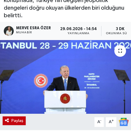
konuşmada, Türkiye'nin değişen jeopolitik
dengeleri doğru okuyan ülkelerden biri olduğunu
belirtti.
MERVE ESRA ÖZER
29.06.2026 - 14:54
3 DK
MUHABIR
YAYINLANMA
OKUNMA SÜRE
Paylaş
-
+
A
A