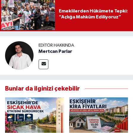
Emeklilerden Hükümete Tepki:
“Açlığa Mahkûm Ediliyoruz”
EDITÖR HAKKINDA
Mertcan Parlar
Bunlar da ilginizi çekebilir