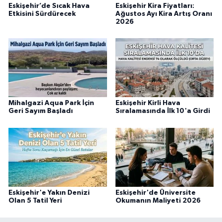
Eskişehir’de Sıcak Hava
Eskişehir Kira Fiyatları:
Etkisini Sürdürecek
Ağustos Ayı Kira Artış Oranı
2026
Mihalgazi Aqua Park İçin
Eskişehir Kirli Hava
Geri Sayım Başladı
Sıralamasında İlk 10'a Girdi
Eskişehir'e Yakın Denizi
Eskişehir'de Üniversite
Olan 5 Tatil Yeri
Okumanın Maliyeti 2026