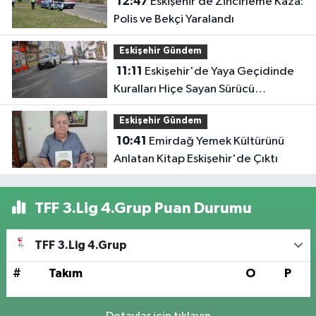
12:47
Eskişehir’de Zincirleme Kaza:
Polis ve Bekçi Yaralandı
Eskişehir Gündem
11:11
Eskişehir'de Yaya Geçidinde
Kuralları Hiçe Sayan Sürücü
Kameraya Yansıdı
Eskişehir Gündem
10:41
Emirdağ Yemek Kültürünü
Anlatan Kitap Eskişehir'de Çıktı
TFF 3.Lig 4.Grup Puan Durumu
TFF 3.Lig 4.Grup
#
Takım
O
P