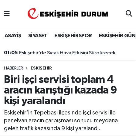
Eskişehir Nöbetçi Eczaneler
ASAYİŞ
SİYASET
ESKİŞEHİRSPOR
ESKİŞEHİR GÜ
Eskişehir Hava Durumu
01:05
Eskişehir’de Sıcak Hava Etkisini Sürdürecek
Eskişehir Namaz Vakitleri
HABERLER
ESKIŞEHIR
Eskişehir Trafik Yoğunluk Haritası
Biri işçi servisi toplam 4
Süper Lig Puan Durumu ve Fikstür
aracın karıştığı kazada 9
kişi yaralandı
Tüm Manşetler
Eskişehir'in Tepebaşı ilçesinde işçi servisi ile
Son Dakika Haberleri
panelvan aracın çarpışması sonucu meydana
gelen trafik kazasında 9 kişi yaralandı.
Haber Arşivi