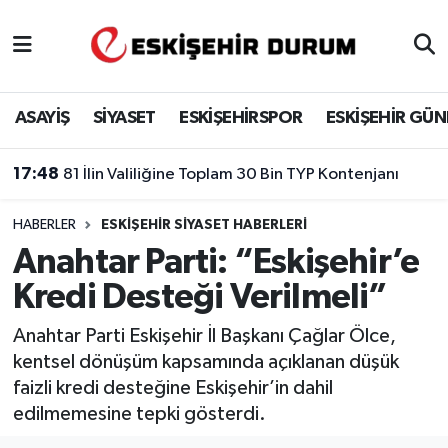
Eskişehir Nöbetçi Eczaneler
ASAYİŞ
SİYASET
ESKİŞEHİRSPOR
ESKİŞEHİR GÜ
Eskişehir Hava Durumu
17:48
81 İlin Valiliğine Toplam 30 Bin TYP Kontenjanı
Eskişehir Namaz Vakitleri
HABERLER
ESKIŞEHIR SIYASET HABERLERI
Eskişehir Trafik Yoğunluk Haritası
Anahtar Parti: “Eskişehir’e
Süper Lig Puan Durumu ve Fikstür
Kredi Desteği Verilmeli”
Tüm Manşetler
Anahtar Parti Eskişehir İl Başkanı Çağlar Ölce,
kentsel dönüşüm kapsamında açıklanan düşük
Son Dakika Haberleri
faizli kredi desteğine Eskişehir’in dahil
edilmemesine tepki gösterdi.
Haber Arşivi