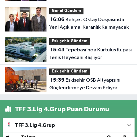
Genel Gündem
16:06
Behçet Oktay Dosyasında
Yeni Açıklama: Karanlık Kalmayacak
Eskişehir Gündem
15:43
Tepebaşı’nda Kurtuluş Kupası
Tenis Heyecanı Başlıyor
Eskişehir Gündem
15:39
Eskişehir OSB Altyapısını
Güçlendirmeye Devam Ediyor
TFF 3.Lig 4.Grup Puan Durumu
TFF 3.Lig 4.Grup