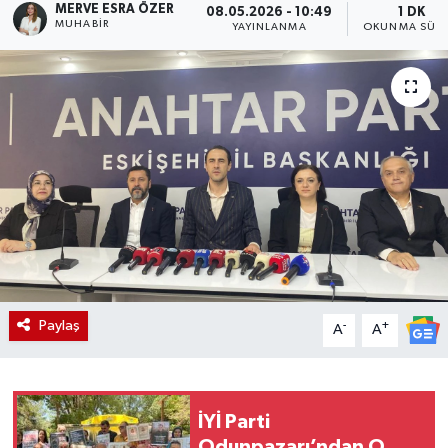
MERVE ESRA ÖZER
08.05.2026 - 10:49
1 DK
MUHABIR
YAYINLANMA
OKUNMA SÜRE
Paylaş
-
+
A
A
İYİ Parti
Odunpazarı’ndan O