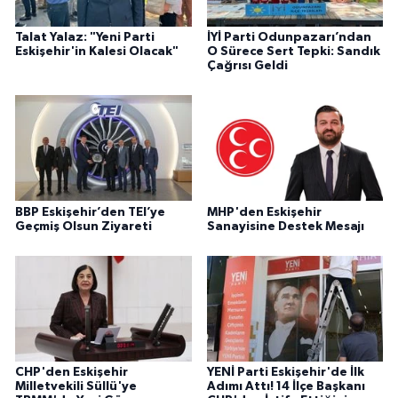
Talat Yalaz: "Yeni Parti
İYİ Parti Odunpazarı’ndan
Eskişehir'in Kalesi Olacak"
O Sürece Sert Tepki: Sandık
Çağrısı Geldi
BBP Eskişehir’den TEI’ye
MHP'den Eskişehir
Geçmiş Olsun Ziyareti
Sanayisine Destek Mesajı
CHP'den Eskişehir
YENİ Parti Eskişehir'de İlk
Milletvekili Süllü'ye
Adımı Attı! 14 İlçe Başkanı