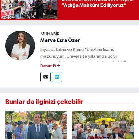
“Açlığa Mahkûm Ediliyoruz”
MUHABIR
Merve Esra Özer
Siyaset Bilimi ve Kamu Yönetimi lisans
mezunuyum. Üniversite yıllarımda üç yıl
boyunca üniversite gazetesinde muhabirlik
Devam Et
yaptım. Edindiğim tecrübeyle, Eskişehir Durum
Haber'de sahadan doğru ve tarafsız bilgi
aktarımı sağlamaktayım.
Bunlar da ilginizi çekebilir