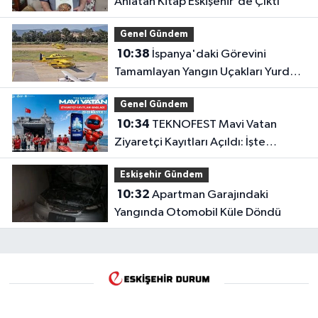
Anlatan Kitap Eskişehir'de Çıktı
Genel Gündem
10:38
İspanya'daki Görevini
Tamamlayan Yangın Uçakları Yurda
Döndü
Genel Gündem
10:34
TEKNOFEST Mavi Vatan
Ziyaretçi Kayıtları Açıldı: İşte
Detaylar
Eskişehir Gündem
10:32
Apartman Garajındaki
Yangında Otomobil Küle Döndü