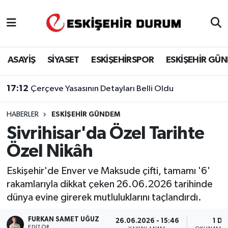
Eskişehir Nöbetçi Eczaneler
ASAYİŞ
SİYASET
ESKİŞEHİRSPOR
ESKİŞEHİR GÜ
Eskişehir Hava Durumu
17:12
Çerçeve Yasasının Detayları Belli Oldu
Eskişehir Namaz Vakitleri
HABERLER
ESKIŞEHIR GÜNDEM
Eskişehir Trafik Yoğunluk Haritası
Sivrihisar'da Özel Tarihte
Süper Lig Puan Durumu ve Fikstür
Özel Nikâh
Tüm Manşetler
Eskişehir'de Enver ve Maksude çifti, tamamı '6'
rakamlarıyla dikkat çeken 26.06.2026 tarihinde
Son Dakika Haberleri
dünya evine girerek mutluluklarını taçlandırdı.
Haber Arşivi
FURKAN SAMET UĞUZ
26.06.2026 - 15:46
1 DK
EDITÖR