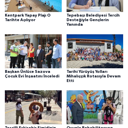
Kentpark Yapay Plajı O
Tepebaşı Belediyesi Tercih
Tarihte Açılıyor
Desteğiyle Gençlerin
Yanında
Başkan Ünlüce Sazova
Tarihi Yürüyüş Yolları
Çocuk Evi İnşaatını İnceledi
Mihalıççık Rotasıyla Devam
Etti
Tescilli Eskişehir Simidinin
Oyunla Rehabilitasyon