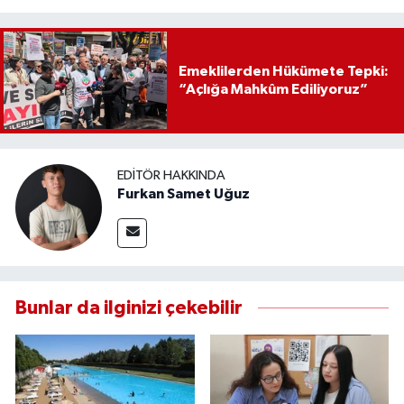
Emeklilerden Hükümete Tepki:
“Açlığa Mahkûm Ediliyoruz”
EDITÖR HAKKINDA
Furkan Samet Uğuz
Bunlar da ilginizi çekebilir