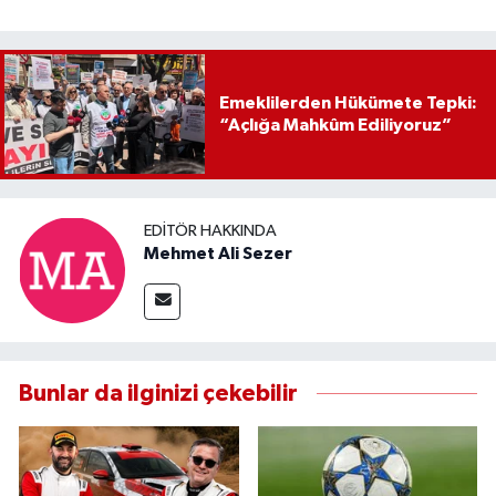
Emeklilerden Hükümete Tepki:
“Açlığa Mahkûm Ediliyoruz”
EDITÖR HAKKINDA
Mehmet Ali Sezer
Bunlar da ilginizi çekebilir