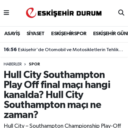
Eskişehir Nöbetçi Eczaneler
ASAYİŞ
SİYASET
ESKİŞEHİRSPOR
ESKİŞEHİR GÜ
Eskişehir Hava Durumu
16:56
Eskişehir'de Otomobil ve Motosikletlerin Tehlikeli Yarışı Kamerada
Eskişehir Namaz Vakitleri
HABERLER
SPOR
Eskişehir Trafik Yoğunluk Haritası
Hull City Southampton
Süper Lig Puan Durumu ve Fikstür
Play Off final maçı hangi
kanalda? Hull City
Tüm Manşetler
Southampton maçı ne
Son Dakika Haberleri
zaman?
Haber Arşivi
Hull City – Southampton Championship Play-Off