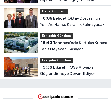
toplumun temeli güçlü ailedir
Genel Gündem
16:06
Behçet Oktay Dosyasında
Yeni Açıklama: Karanlık Kalmayacak
Eskişehir Gündem
15:43
Tepebaşı’nda Kurtuluş Kupası
Tenis Heyecanı Başlıyor
Eskişehir Gündem
15:39
Eskişehir OSB Altyapısını
Güçlendirmeye Devam Ediyor