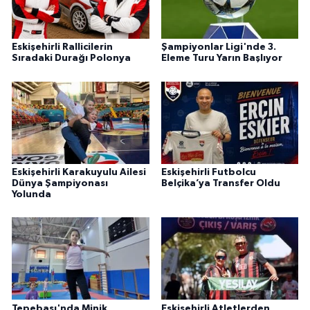
Eskişehirli Rallicilerin
Şampiyonlar Ligi'nde 3.
Sıradaki Durağı Polonya
Eleme Turu Yarın Başlıyor
Eskişehirli Karakuyulu Ailesi
Eskişehirli Futbolcu
Dünya Şampiyonası
Belçika’ya Transfer Oldu
Yolunda
Tepebaşı'nda Minik
Eskişehirli Atletlerden