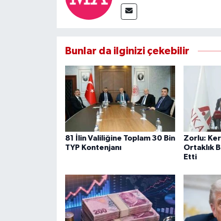
Bunlar da ilginizi çekebilir
81 İlin Valiliğine Toplam 30 Bin
Zorlu: Ke
TYP Kontenjanı
Ortaklık B
Etti