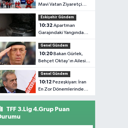
Mavi Vatan Ziyaretçi
Kayıtları Açıldı: İşte
Eskişehir Gündem
Detaylar
10:32
Apartman
Garajındaki Yangında
Otomobil Küle Döndü
Genel Gündem
10:20
Bakan Gürlek,
Behçet Oktay'ın Ailesini
Kabul Edecek
Genel Gündem
10:12
Pezeşkiyan: İran
En Zor Dönemlerinden
Birini Yaşıyor
TFF 3.Lig 4.Grup Puan
Durumu