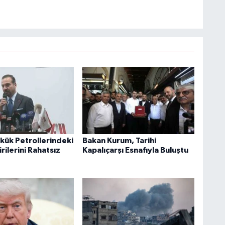
rkük Petrollerindeki
Bakan Kurum, Tarihi
irilerini Rahatsız
Kapalıçarşı Esnafıyla Buluştu