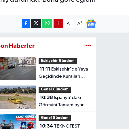
-
+
A
A
Son Haberler
Eskişehir Gündem
11:11
Eskişehir'de Yaya
Geçidinde Kuralları
Hiçe Sayan Sürücü
Genel Gündem
Kameraya Yansıdı
10:38
İspanya'daki
Görevini Tamamlayan
Yangın Uçakları Yurda
Genel Gündem
Döndü
10:34
TEKNOFEST