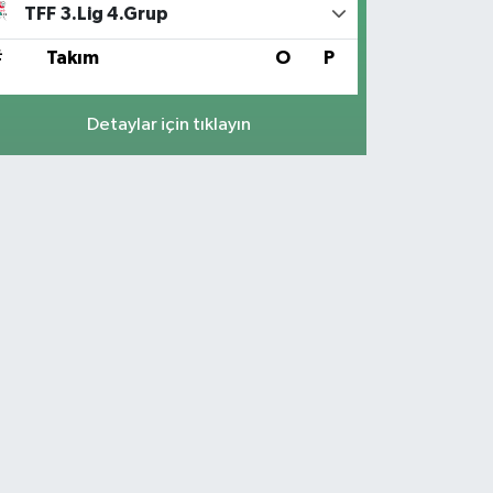
TFF 3.Lig 4.Grup
#
Takım
O
P
Detaylar için tıklayın