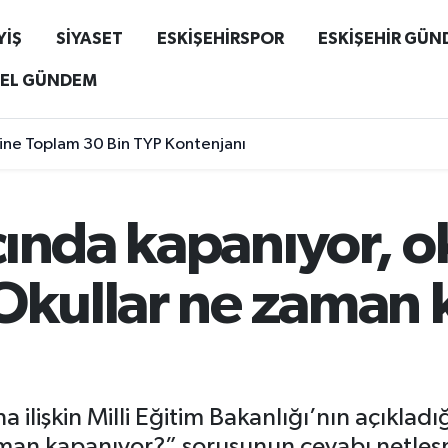
YİŞ
SİYASET
ESKİŞEHİRSPOR
ESKİŞEHİR GÜ
EL GÜNDEM
liğine Toplam 30 Bin TYP Kontenjanı
ında kapanıyor, ok
 Okullar ne zaman
ilişkin Milli Eğitim Bakanlığı’nın açıkladı
zaman kapanıyor?” sorusunun cevabı netle