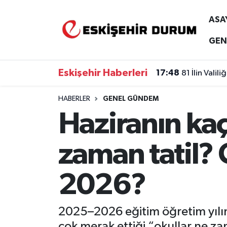
ASA
Eskişehir Nöbetçi Eczaneler
GEN
Eskişehir Hava Durumu
Eskişehir Haberleri
17:48
81 İlin Vali
Eskişehir Namaz Vakitleri
HABERLER
GENEL GÜNDEM
Haziranın kaç
Eskişehir Trafik Yoğunluk Haritası
Süper Lig Puan Durumu ve Fikstür
zaman tatil?
Tüm Manşetler
2026?
Son Dakika Haberleri
2025–2026 eğitim öğretim yılına 
Haber Arşivi
çok merak ettiği “okullar ne 