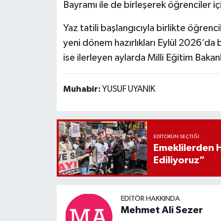
Bayramı ile de birleşerek öğrenciler i
Yaz tatili başlangıcıyla birlikte öğre
yeni dönem hazırlıkları Eylül 2026’da 
ise ilerleyen aylarda Milli Eğitim Baka
Muhabir:
YUSUF UYANIK
EDITÖRÜN SEÇTIĞI
Emeklilerden 
Ediliyoruz”
EDITÖR HAKKINDA
Mehmet Ali Sezer