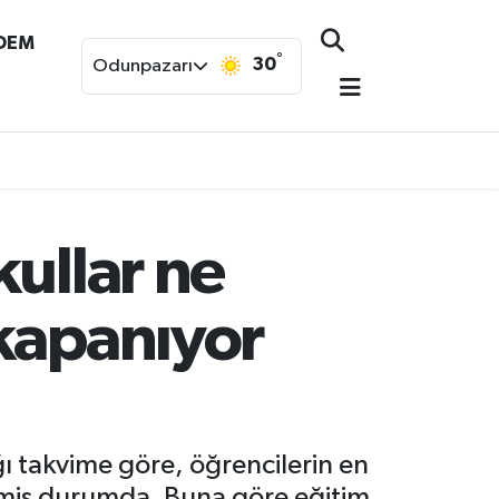
NDEM
°
30
Odunpazarı
ullar ne
 kapanıyor
ğı takvime göre, öğrencilerin en
şmiş durumda. Buna göre eğitim