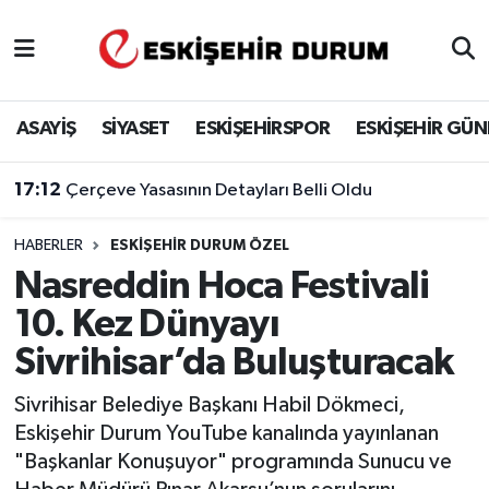
Eskişehir Nöbetçi Eczaneler
ASAYİŞ
SİYASET
ESKİŞEHİRSPOR
ESKİŞEHİR GÜ
Eskişehir Hava Durumu
17:12
Çerçeve Yasasının Detayları Belli Oldu
Eskişehir Namaz Vakitleri
HABERLER
ESKIŞEHIR DURUM ÖZEL
Eskişehir Trafik Yoğunluk Haritası
Nasreddin Hoca Festivali
Süper Lig Puan Durumu ve Fikstür
10. Kez Dünyayı
Sivrihisar’da Buluşturacak
Tüm Manşetler
Sivrihisar Belediye Başkanı Habil Dökmeci,
Son Dakika Haberleri
Eskişehir Durum YouTube kanalında yayınlanan
"Başkanlar Konuşuyor" programında Sunucu ve
Haber Arşivi