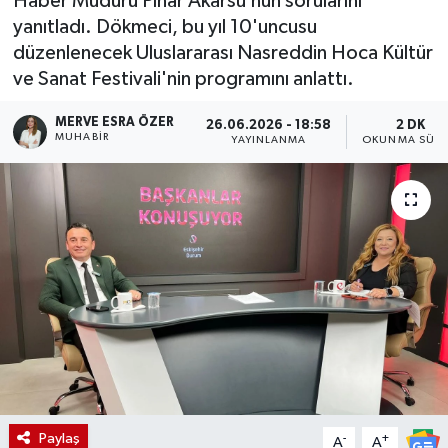
Haber Müdürü Pınar Akarsu’nun sorularını
yanıtladı. Dökmeci, bu yıl 10'uncusu
düzenlenecek Uluslararası Nasreddin Hoca Kültür
ve Sanat Festivali'nin programını anlattı.
MERVE ESRA ÖZER
26.06.2026 - 18:58
2 DK
MUHABIR
YAYINLANMA
OKUNMA SÜRE
Paylaş
-
+
A
A