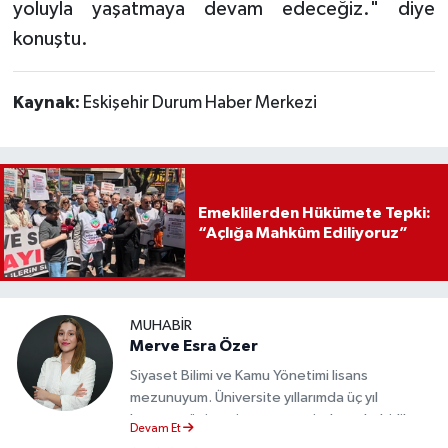
yoluyla yaşatmaya devam edeceğiz." diye
konuştu.
Kaynak:
Eskişehir Durum Haber Merkezi
Emeklilerden Hükümete Tepki:
“Açlığa Mahkûm Ediliyoruz”
MUHABIR
Merve Esra Özer
Siyaset Bilimi ve Kamu Yönetimi lisans
mezunuyum. Üniversite yıllarımda üç yıl
boyunca üniversite gazetesinde muhabirlik
Devam Et
yaptım. Edindiğim tecrübeyle, Eskişehir Durum