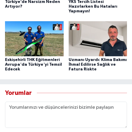
Türkiye’de Narsizm Neden
YKS Tercih Listesi
Artıyor?
Hazırlarken Bu Hataları
Yapmayın!
Eskişehirli THK Eğitmenleri
Uzmanı Uyardı: Klima Bakımı
Avrupa'da Türkiye'yi Temsil
İhmal Edilirse Sağlık ve
Edecek
Fatura Riskte
Yorumlar