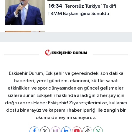
16:34
'Terörsüz Türkiye' Teklifi
TBMM Başkanlığına Sunuldu
Eskişehir Gündem
16:02
Tepebaşı Belediyesi Tercih
Desteğiyle Gençlerin Yanında
Eskişehir Durum, Eskişehir ve çevresindeki son dakika
haberleri, yerel gündem, ekonomi, kültür-sanat
etkinlikleri ve spor dünyasından en güncel gelişmeleri
Eskişehir Gündem
sizlere sunar. Eskişehir hakkında aradığınız her şey için
15:57
Başkan Ünlüce Sazova Çocuk
doğru adres Haber Eskişehir! Ziyaretçilerimize, kullanıcı
Evi İnşaatını İnceledi
dostu bir arayüz ve kapsamlı haber içeriği ile zengin bir
okuma deneyimi sunuyoruz.