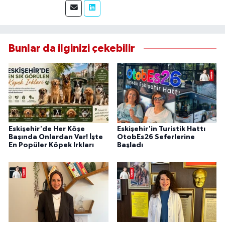
Haber'de sahadan doğru ve tarafsız bilgi
aktarımı sağlamaktayım.
Bunlar da ilginizi çekebilir
Eskişehir'de Her Köşe
Eskişehir'in Turistik Hattı
Başında Onlardan Var! İşte
OtobEs26 Seferlerine
En Popüler Köpek Irkları
Başladı