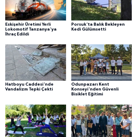
Eskişehir Üretimi Yerli
Porsuk'ta Balık Bekleyen
Lokomotif Tanzanya'ya
Kedi Gülümsetti
İhraç Edildi
Hatboyu Caddesi'nde
Odunpazarı Kent
Vandalizm Tepki Çekti
Konseyi'nden Güvenli
Bisiklet Eğitimi