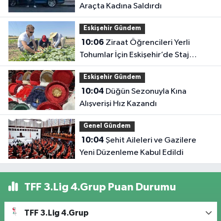
Araçta Kadına Saldırdı
Eskişehir Gündem
10:06
Ziraat Öğrencileri Yerli
Tohumlar İçin Eskişehir’de Staj
Yapıyor
Eskişehir Gündem
10:04
Düğün Sezonuyla Kına
Alışverişi Hız Kazandı
Genel Gündem
10:04
Şehit Aileleri ve Gazilere
Yeni Düzenleme Kabul Edildi
TFF 3.Lig 4.Grup Puan Durumu
TFF 3.Lig 4.Grup