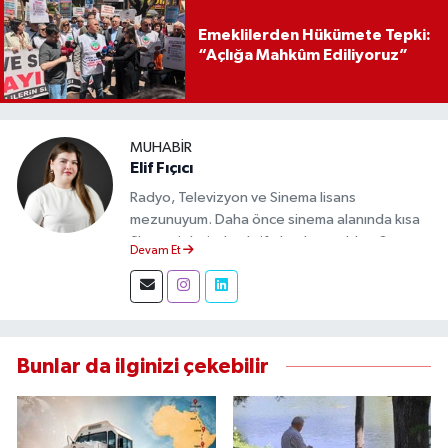
Emeklilerden Hükümete Tepki:
“Açlığa Mahkûm Ediliyoruz”
MUHABIR
Elif Fıçıcı
Radyo, Televizyon ve Sinema lisans
mezunuyum. Daha önce sinema alanında kısa
film projelerinde aktif olarak yer aldım. Şu an
Devam Et
Eskişehir Durum Haber'de muhabir olarak
görev yapıyor, gündemi sahadan takip ederek
doğru ve tarafsız haberler üretiyorum.
Bunlar da ilginizi çekebilir