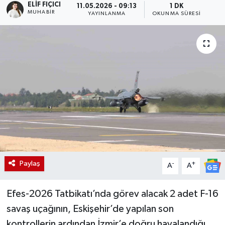
ELIF FIÇICI
11.05.2026 - 09:13
1 DK
MUHABIR
YAYINLANMA
OKUNMA SÜRESI
Paylaş
-
+
A
A
Efes-2026 Tatbikatı’nda görev alacak 2 adet F-16
savaş uçağının, Eskişehir’de yapılan son
kontrollerin ardından İzmir’e doğru havalandığı