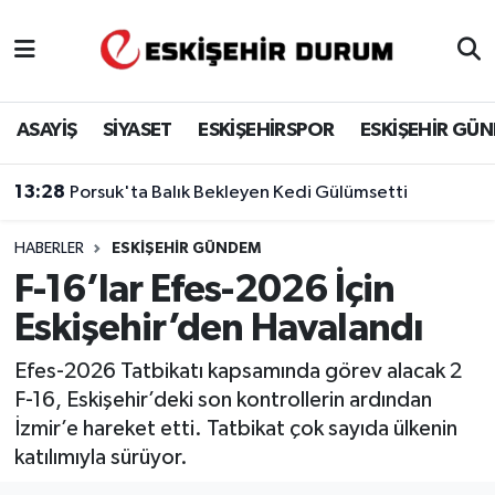
Eskişehir Nöbetçi Eczaneler
ASAYİŞ
SİYASET
ESKİŞEHİRSPOR
ESKİŞEHİR GÜ
Eskişehir Hava Durumu
13:28
Porsuk'ta Balık Bekleyen Kedi Gülümsetti
Eskişehir Namaz Vakitleri
HABERLER
ESKIŞEHIR GÜNDEM
Eskişehir Trafik Yoğunluk Haritası
F-16’lar Efes-2026 İçin
Süper Lig Puan Durumu ve Fikstür
Eskişehir’den Havalandı
Tüm Manşetler
Efes-2026 Tatbikatı kapsamında görev alacak 2
F-16, Eskişehir’deki son kontrollerin ardından
Son Dakika Haberleri
İzmir’e hareket etti. Tatbikat çok sayıda ülkenin
katılımıyla sürüyor.
Haber Arşivi