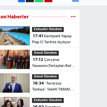
Son Haberler
Eskişehir Gündem
17:41
Kentpark Yapay
Plajı O Tarihte Açılıyor
Genel Gündem
17:12
Çerçeve
Yasasının Detayları Belli
Oldu
Genel Gündem
16:34
'Terörsüz
Türkiye' Teklifi TBMM
Başkanlığına Sunuldu
Eskişehir Gündem
16:02