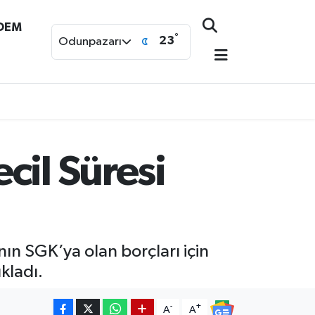
NDEM
°
23
Odunpazarı
cil Süresi
nın SGK’ya olan borçları için
kladı.
-
+
A
A