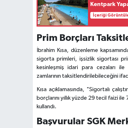
Kentpark Yapay
İçeriği Görüntül
Prim Borçları Taksitl
İbrahim Kısa, düzenleme kapsamında
sigorta primleri, işsizlik sigortası p
kesinleşmiş idari para cezaları i
zamlarının taksitlendirilebileceğini ifa
Kısa açıklamasında, "Sigortalı çalıştı
borçlarını yıllık yüzde 29 tecil faizi il
kullandı.
Başvurular SGK Merk