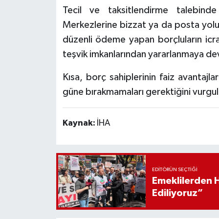
Tecil ve taksitlendirme talebind
Merkezlerine bizzat ya da posta yolu
düzenli ödeme yapan borçluların icra
teşvik imkanlarından yararlanmaya de
Kısa, borç sahiplerinin faiz avantajla
güne bırakmamaları gerektiğini vurgul
Kaynak:
İHA
EDITÖRÜN SEÇTIĞI
Emeklilerden 
Ediliyoruz”