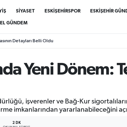
YİŞ
SİYASET
ESKİŞEHİRSPOR
ESKİŞEHİR GÜ
EL GÜNDEM
sının Detayları Belli Oldu
da Yeni Dönem: Te
ürlüğü, işverenler ve Bağ-Kur sigortalıları
ndirme imkanlarından yararlanabileceğini açı
2 DK