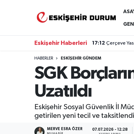
ASA
Eskişehir Nöbetçi Eczaneler
GEN
Eskişehir Hava Durumu
Eskişehir Haberleri
17:12
Çerçeve Yasa
Eskişehir Namaz Vakitleri
HABERLER
ESKIŞEHIR GÜNDEM
SGK Borçların
Eskişehir Trafik Yoğunluk Haritası
Süper Lig Puan Durumu ve Fikstür
Uzatıldı
Tüm Manşetler
Eskişehir Sosyal Güvenlik İl Müd
Son Dakika Haberleri
getirilen yeni tecil ve taksitle
Haber Arşivi
MERVE ESRA ÖZER
07.07.2026 - 12:28
MUHABIR