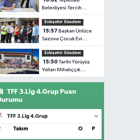
Tepebaşı
Belediyesi Tercih
Desteğiyle Gençlerin
Eskişehir Gündem
Yanında
15:57
Başkan Ünlüce
Sazova Çocuk Evi
İnşaatını İnceledi
Eskişehir Gündem
15:50
Tarihi Yürüyüş
Yolları Mihalıççık
Rotasıyla Devam Etti
TFF 3.Lig 4.Grup Puan
Durumu
TFF 3.Lig 4.Grup
#
Takım
O
P