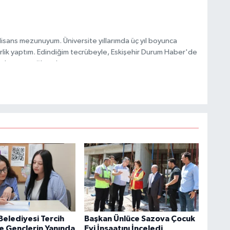
 lisans mezunuyum. Üniversite yıllarımda üç yıl boyunca
lik yaptım. Edindiğim tecrübeyle, Eskişehir Durum Haber'de
 aktarımı sağlamaktayım.
Belediyesi Tercih
Başkan Ünlüce Sazova Çocuk
e Gençlerin Yanında
Evi İnşaatını İnceledi