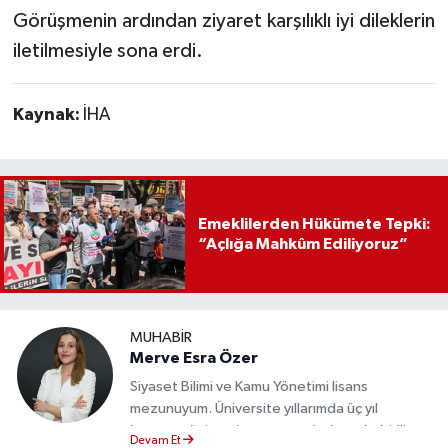
Görüşmenin ardından ziyaret karşılıklı iyi dileklerin
iletilmesiyle sona erdi.
Kaynak:
İHA
Emeklilerden Hükümete Tepki:
“Açlığa Mahkûm Ediliyoruz”
MUHABIR
Merve Esra Özer
Siyaset Bilimi ve Kamu Yönetimi lisans
mezunuyum. Üniversite yıllarımda üç yıl
boyunca üniversite gazetesinde muhabirlik
Devam Et