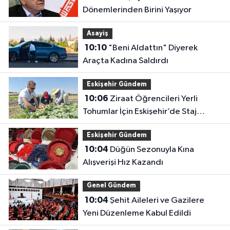
Dönemlerinden Birini Yaşıyor
Asayiş
10:10
"Beni Aldattın" Diyerek
Araçta Kadına Saldırdı
Eskişehir Gündem
10:06
Ziraat Öğrencileri Yerli
Tohumlar İçin Eskişehir’de Staj
Yapıyor
Eskişehir Gündem
10:04
Düğün Sezonuyla Kına
Alışverişi Hız Kazandı
Genel Gündem
10:04
Şehit Aileleri ve Gazilere
Yeni Düzenleme Kabul Edildi