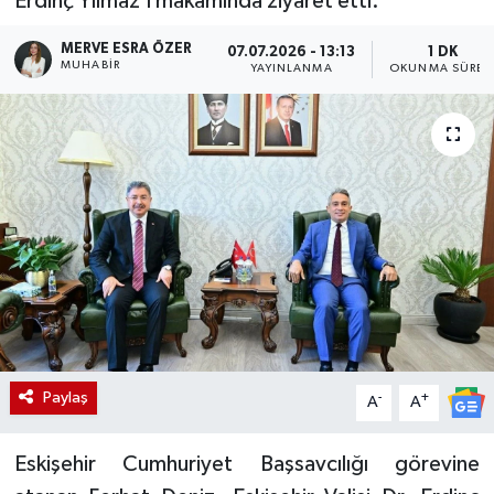
Erdinç Yılmaz’ı makamında ziyaret etti.
MERVE ESRA ÖZER
07.07.2026 - 13:13
1 DK
MUHABIR
YAYINLANMA
OKUNMA SÜRES
Paylaş
-
+
A
A
Eskişehir Cumhuriyet Başsavcılığı görevine