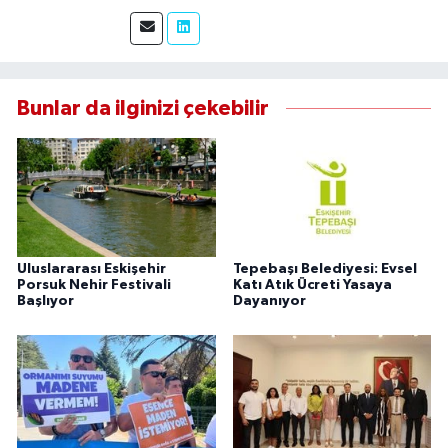
yaptım. Edindiğim tecrübeyle, Eskişehir Durum
Haber'de sahadan doğru ve tarafsız bilgi
aktarımı sağlamaktayım.
Bunlar da ilginizi çekebilir
Uluslararası Eskişehir
Tepebaşı Belediyesi: Evsel
Porsuk Nehir Festivali
Katı Atık Ücreti Yasaya
Başlıyor
Dayanıyor