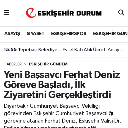
Eskişehir Nöbetçi Eczaneler
ASAYİŞ
SİYASET
ESKİŞEHİRSPOR
ESKİŞEHİR GÜ
Eskişehir Hava Durumu
15:55
Tepebaşı Belediyesi: Evsel Katı Atık Ücreti Yasaya Dayanıyor
Eskişehir Namaz Vakitleri
HABERLER
ESKIŞEHIR GÜNDEM
Eskişehir Trafik Yoğunluk Haritası
Yeni Başsavcı Ferhat Deniz
Süper Lig Puan Durumu ve Fikstür
Göreve Başladı, İlk
Ziyaretini Gerçekleştirdi
Tüm Manşetler
Diyarbakır Cumhuriyet Başsavcı Vekilliği
Son Dakika Haberleri
görevinden Eskişehir Cumhuriyet Başsavcılığı
görevine atanan Ferhat Deniz, Eskişehir Valisi Dr.
Haber Arşivi