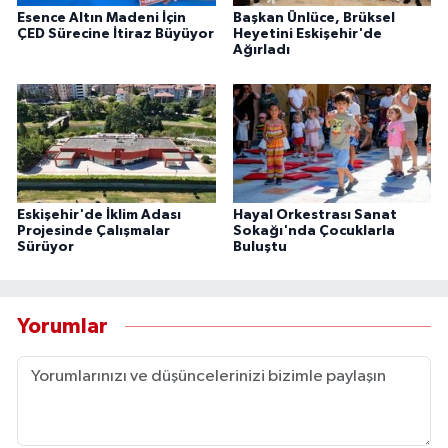
Esence Altın Madeni İçin
Başkan Ünlüce, Brüksel
ÇED Sürecine İtiraz Büyüyor
Heyetini Eskişehir'de
Ağırladı
Eskişehir'de İklim Adası
Hayal Orkestrası Sanat
Projesinde Çalışmalar
Sokağı'nda Çocuklarla
Sürüyor
Buluştu
Yorumlar