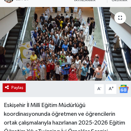
YAYINLANMA
OKUNMA S
Paylaş
-
+
A
A
Eskişehir İl Millî Eğitim Müdürlüğü
koordinasyonunda öğretmen ve öğrencilerin
ortak çalışmalarıyla hazırlanan 2025-2026 Eğitim