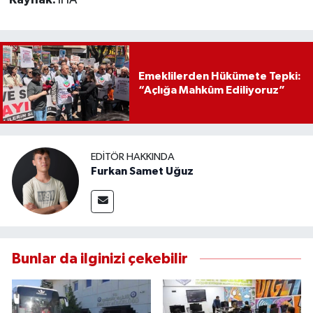
Emeklilerden Hükümete Tepki:
“Açlığa Mahkûm Ediliyoruz”
EDITÖR HAKKINDA
Furkan Samet Uğuz
Bunlar da ilginizi çekebilir