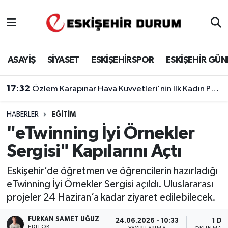
Eskişehir Nöbetçi Eczaneler
ASAYİŞ
SİYASET
ESKİŞEHİRSPOR
ESKİŞEHİR GÜ
Eskişehir Hava Durumu
17:32
Özlem Karapınar Hava Kuvvetleri'nin İlk Kadın Paşası Oldu
Eskişehir Namaz Vakitleri
HABERLER
EĞITIM
Eskişehir Trafik Yoğunluk Haritası
"eTwinning İyi Örnekler
Süper Lig Puan Durumu ve Fikstür
Sergisi" Kapılarını Açtı
Tüm Manşetler
Eskişehir’de öğretmen ve öğrencilerin hazırladığı
eTwinning İyi Örnekler Sergisi açıldı. Uluslararası
Son Dakika Haberleri
projeler 24 Haziran’a kadar ziyaret edilebilecek.
Haber Arşivi
FURKAN SAMET UĞUZ
24.06.2026 - 10:33
1 DK
EDITÖR