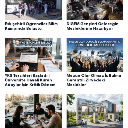
Eskişehirli Öğrenciler Bilim
DİGEM Gençleri Geleceğin
Kampında Buluştu
Mesleklerine Hazırlıyor
YKS Tercihleri Başladı |
Mezun Olur Olmaz İş Bulma
Üniversite Hayali Kuran
Garantili Zirvedeki
Adaylar İçin Kritik Dönem
Meslekler