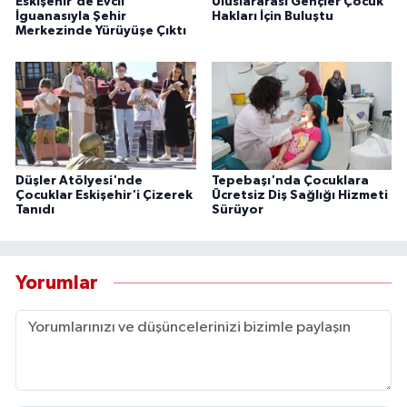
Eskişehir'de Evcil
Uluslararası Gençler Çocuk
İguanasıyla Şehir
Hakları İçin Buluştu
Merkezinde Yürüyüşe Çıktı
Düşler Atölyesi'nde
Tepebaşı'nda Çocuklara
Çocuklar Eskişehir'i Çizerek
Ücretsiz Diş Sağlığı Hizmeti
Tanıdı
Sürüyor
Yorumlar