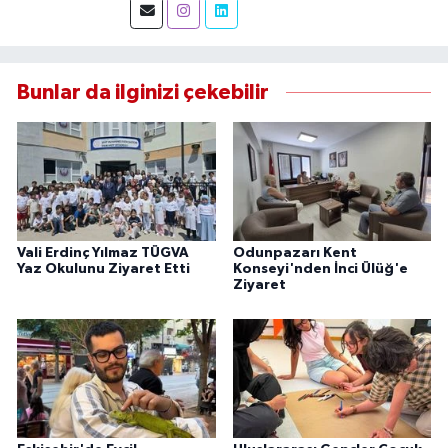
görev yapıyor, gündemi sahadan takip ederek
doğru ve tarafsız haberler üretiyorum.
Bunlar da ilginizi çekebilir
Vali Erdinç Yılmaz TÜGVA
Odunpazarı Kent
Yaz Okulunu Ziyaret Etti
Konseyi'nden İnci Ülüğ'e
Ziyaret