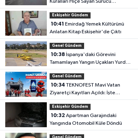
Kuralları Hiçe Sayan Sürücü
Kameraya Yansıdı
Eskişehir Gündem
10:41
Emirdağ Yemek Kültürünü
Anlatan Kitap Eskişehir'de Çıktı
Genel Gündem
10:38
İspanya'daki Görevini
Tamamlayan Yangın Uçakları Yurda
Döndü
Genel Gündem
10:34
TEKNOFEST Mavi Vatan
Ziyaretçi Kayıtları Açıldı: İşte
Detaylar
Eskişehir Gündem
10:32
Apartman Garajındaki
Yangında Otomobil Küle Döndü
Genel Gündem