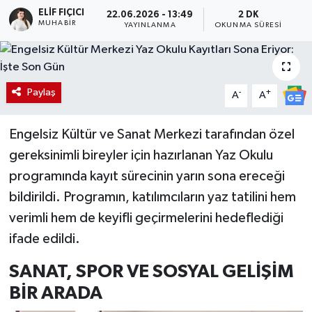
ELIF FIÇICI
22.06.2026 - 13:49
2 DK
MUHABIR
YAYINLANMA
OKUNMA SÜRESI
Paylaş
-
+
A
A
Engelsiz Kültür ve Sanat Merkezi tarafından özel
gereksinimli bireyler için hazırlanan Yaz Okulu
programında kayıt sürecinin yarın sona ereceği
bildirildi. Programın, katılımcıların yaz tatilini hem
verimli hem de keyifli geçirmelerini hedeflediği
ifade edildi.
SANAT, SPOR VE SOSYAL GELİŞİM
BİR ARADA