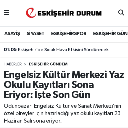
Eskişehir Nöbetçi Eczaneler
ASAYİŞ
SİYASET
ESKİŞEHİRSPOR
ESKİŞEHİR GÜ
Eskişehir Hava Durumu
01:05
Eskişehir’de Sıcak Hava Etkisini Sürdürecek
Eskişehir Namaz Vakitleri
HABERLER
ESKIŞEHIR GÜNDEM
Eskişehir Trafik Yoğunluk Haritası
Engelsiz Kültür Merkezi Yaz
Süper Lig Puan Durumu ve Fikstür
Okulu Kayıtları Sona
Eriyor: İşte Son Gün
Tüm Manşetler
Odunpazarı Engelsiz Kültür ve Sanat Merkezi’nin
Son Dakika Haberleri
özel bireyler için hazırladığı yaz okulu kayıtları 23
Haziran Salı sona eriyor.
Haber Arşivi