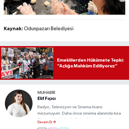
Kaynak:
Odunpazarı Belediyesi
Emeklilerden Hükümete Tepki:
“Açlığa Mahkûm Ediliyoruz”
MUHABIR
Elif Fıçıcı
Radyo, Televizyon ve Sinema lisans
mezunuyum. Daha önce sinema alanında kısa
film projelerinde aktif olarak yer aldım. Şu an
Devam Et
Eskişehir Durum Haber'de muhabir olarak