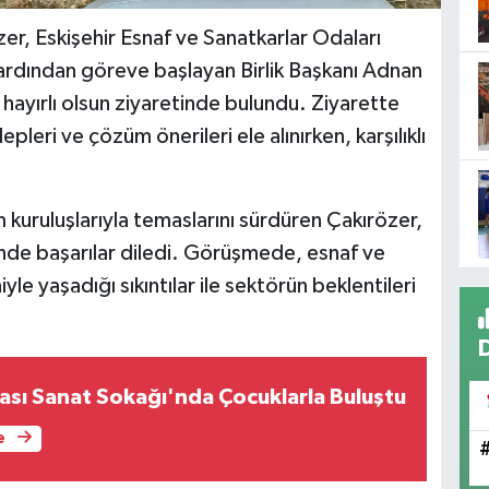
zer, Eskişehir Esnaf ve Sanatkarlar Odaları
n ardından göreve başlayan Birlik Başkanı Adnan
hayırlı olsun ziyaretinde bulundu. Ziyarette
epleri ve çözüm önerileri ele alınırken, karşılıklı
m kuruluşlarıyla temaslarını sürdüren Çakırözer,
nde başarılar diledi. Görüşmede, esnaf ve
le yaşadığı sıkıntılar ile sektörün beklentileri
ası Sanat Sokağı'nda Çocuklarla Buluştu
e