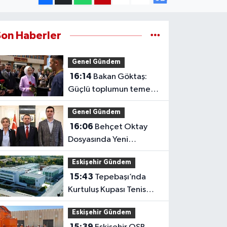
Son Haberler
Genel Gündem
16:14
Bakan Göktaş:
Güçlü toplumun temeli
güçlü ailedir
Genel Gündem
16:06
Behçet Oktay
Dosyasında Yeni
Açıklama: Karanlık
Eskişehir Gündem
Kalmayacak
15:43
Tepebaşı’nda
Kurtuluş Kupası Tenis
Heyecanı Başlıyor
Eskişehir Gündem
15:39