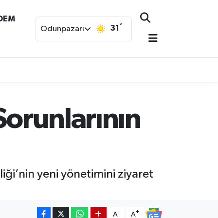
NDEM
°
31
Odunpazarı
Sorunlarının
iği’nin yeni yönetimini ziyaret
-
+
A
A