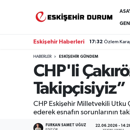
ASA
Eskişehir Nöbetçi Eczaneler
GEN
Eskişehir Hava Durumu
Eskişehir Haberleri
17:32
Özlem Karap
Eskişehir Namaz Vakitleri
HABERLER
ESKIŞEHIR GÜNDEM
CHP'li Çakırö
Eskişehir Trafik Yoğunluk Haritası
Süper Lig Puan Durumu ve Fikstür
Takipçisiyiz”
Tüm Manşetler
CHP Eskişehir Milletvekili Utku 
Son Dakika Haberleri
ederek esnafın sorunlarının taki
Haber Arşivi
FURKAN SAMET UĞUZ
22.06.2026 - 14:2
EDITÖR