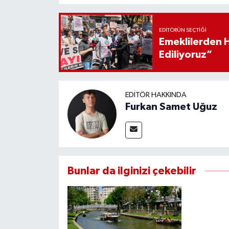
EDITÖRÜN SEÇTIĞI
Emeklilerden 
Ediliyoruz”
EDITÖR HAKKINDA
Furkan Samet Uğuz
Bunlar da ilginizi çekebilir