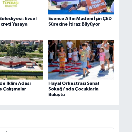
Belediyesi: Evsel
Esence Altın Madeni İçin ÇED
Ücreti Yasaya
Sürecine İtiraz Büyüyor
r
de İklim Adası
Hayal Orkestrası Sanat
e Çalışmalar
Sokağı'nda Çocuklarla
Buluştu