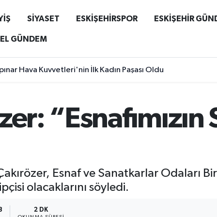
YİŞ
SİYASET
ESKİŞEHİRSPOR
ESKİŞEHİR GÜ
EL GÜNDEM
ınar Hava Kuvvetleri'nin İlk Kadın Paşası Oldu
zer: “Esnafımızın 
Çakırözer, Esnaf ve Sanatkarlar Odaları Birl
pçisi olacaklarını söyledi.
8
2 DK