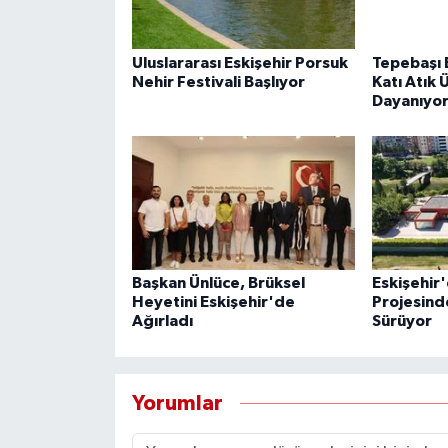
Uluslararası Eskişehir Porsuk
Tepebaşı 
Nehir Festivali Başlıyor
Katı Atık 
Dayanıyo
Başkan Ünlüce, Brüksel
Eskişehir'
Heyetini Eskişehir'de
Projesind
Ağırladı
Sürüyor
Yorumlar