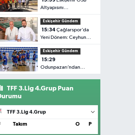
Eskişehir OSB
Altyapısını
Güçlendirmeye Devam
Eskişehir Gündem
Ediyor
15:34
Çağlarspor’da
Yeni Dönem: Ceyhun
Ceylan Göreve Başladı
Eskişehir Gündem
15:29
Odunpazarı’ndan
Çocuklara Basketbol
Dolu Yaz Tatili
TFF 3.Lig 4.Grup Puan
Durumu
TFF 3.Lig 4.Grup
#
Takım
O
P