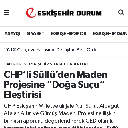
Eskişehir Nöbetçi Eczaneler
ASAYİŞ
SİYASET
ESKİŞEHİRSPOR
ESKİŞEHİR GÜ
Eskişehir Hava Durumu
17:12
Çerçeve Yasasının Detayları Belli Oldu
Eskişehir Namaz Vakitleri
HABERLER
ESKIŞEHIR SIYASET HABERLERI
Eskişehir Trafik Yoğunluk Haritası
CHP’li Süllü’den Maden
Süper Lig Puan Durumu ve Fikstür
Projesine “Doğa Suçu”
Eleştirisi
Tüm Manşetler
CHP Eskişehir Milletvekili Jale Nur Süllü, Alpagut–
Son Dakika Haberleri
Atalan Altın ve Gümüş Madeni Projesi’ne ilişkin
bilirkişi raporunu değerlendirerek ÇED olumlu
Haber Arşivi