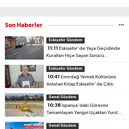
Son Haberler
Eskişehir Gündem
11:11
Eskişehir'de Yaya Geçidinde
Kuralları Hiçe Sayan Sürücü
Kameraya Yansıdı
Eskişehir Gündem
10:41
Emirdağ Yemek Kültürünü
Anlatan Kitap Eskişehir'de Çıktı
Genel Gündem
10:38
İspanya'daki Görevini
Tamamlayan Yangın Uçakları Yurda
Döndü
Genel Gündem