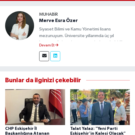
MUHABIR
Merve Esra Özer
Siyaset Bilimi ve Kamu Yönetimi lisans
mezunuyum. Üniversite yıllarımda üç yıl
boyunca üniversite gazetesinde muhabirlik
Devam Et
yaptım. Edindiğim tecrübeyle, Eskişehir Durum
Haber'de sahadan doğru ve tarafsız bilgi
aktarımı sağlamaktayım.
Bunlar da ilginizi çekebilir
CHP Eskişehir İl
Talat Yalaz: "Yeni Parti
Başkanlığına Atanan
Eskişehir'in Kalesi Olacak"