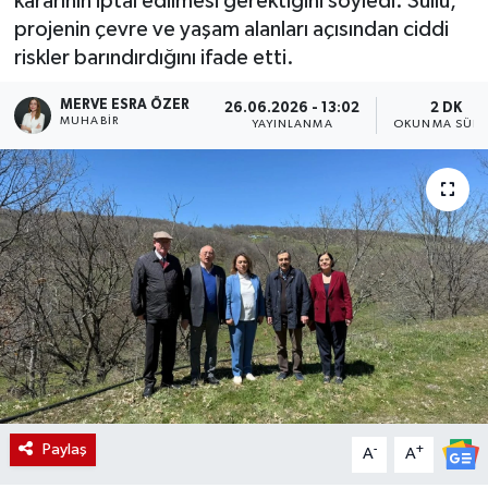
kararının iptal edilmesi gerektiğini söyledi. Süllü,
projenin çevre ve yaşam alanları açısından ciddi
riskler barındırdığını ifade etti.
MERVE ESRA ÖZER
26.06.2026 - 13:02
2 DK
MUHABIR
YAYINLANMA
OKUNMA SÜRE
Paylaş
-
+
A
A