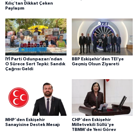
Kılıç'tan Dikkat Çeken
Paylaşım
İYİ Parti Odunpazarı’ndan
BBP Eskişehir’den TEI’ye
O Sürece Sert Tepki: Sandık
Geçmiş Olsun Ziyareti
Çağrısı Geldi
MHP'den Eskişehir
CHP'den Eskişehir
Sanayisine Destek Mesajı
Milletvekili Süllü'ye
TBMM'de Yeni Görev