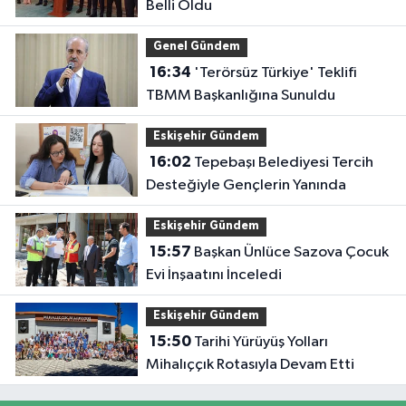
Belli Oldu
Genel Gündem
16:34
'Terörsüz Türkiye' Teklifi
TBMM Başkanlığına Sunuldu
Eskişehir Gündem
16:02
Tepebaşı Belediyesi Tercih
Desteğiyle Gençlerin Yanında
Eskişehir Gündem
15:57
Başkan Ünlüce Sazova Çocuk
Evi İnşaatını İnceledi
Eskişehir Gündem
15:50
Tarihi Yürüyüş Yolları
Mihalıççık Rotasıyla Devam Etti