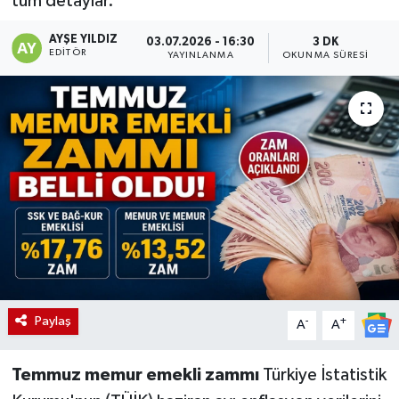
tüm detaylar.
AYŞE YILDIZ
03.07.2026 - 16:30
3 DK
EDITÖR
YAYINLANMA
OKUNMA SÜRESI
Paylaş
-
+
A
A
Temmuz memur emekli zammı
Türkiye İstatistik