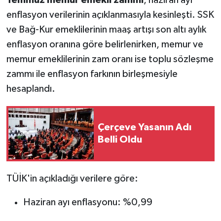
Temmuz memur emekli zammı
, haziran ayı
enflasyon verilerinin açıklanmasıyla kesinleşti. SSK
ve Bağ-Kur emeklilerinin maaş artışı son altı aylık
enflasyon oranına göre belirlenirken, memur ve
memur emeklilerinin zam oranı ise toplu sözleşme
zammı ile enflasyon farkının birleşmesiyle
hesaplandı.
Çerçeve Yasanın Adı
Belli Oldu
TÜİK'in açıkladığı verilere göre:
Haziran ayı enflasyonu: %0,99