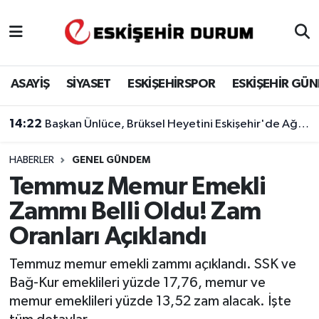
Eskişehir Nöbetçi Eczaneler
ASAYİŞ
SİYASET
ESKİŞEHİRSPOR
ESKİŞEHİR GÜ
Eskişehir Hava Durumu
14:22
Başkan Ünlüce, Brüksel Heyetini Eskişehir'de Ağırladı
Eskişehir Namaz Vakitleri
HABERLER
GENEL GÜNDEM
Eskişehir Trafik Yoğunluk Haritası
Temmuz Memur Emekli
Süper Lig Puan Durumu ve Fikstür
Zammı Belli Oldu! Zam
Oranları Açıklandı
Tüm Manşetler
Temmuz memur emekli zammı açıklandı. SSK ve
Son Dakika Haberleri
Bağ-Kur emeklileri yüzde 17,76, memur ve
memur emeklileri yüzde 13,52 zam alacak. İşte
Haber Arşivi