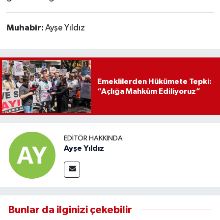
Muhabir:
Ayşe Yıldız
Emeklilerden Hükümete Tepki:
“Açlığa Mahkûm Ediliyoruz”
EDITÖR HAKKINDA
Ayşe Yıldız
Bunlar da ilginizi çekebilir