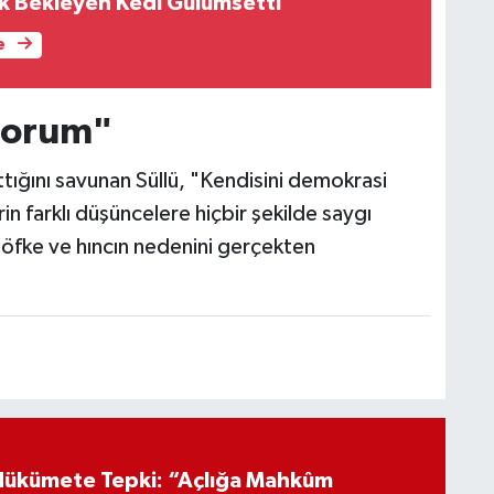
ık Bekleyen Kedi Gülümsetti
e
yorum"
ığını savunan Süllü, "Kendisini demokrasi
n farklı düşüncelere hiçbir şekilde saygı
öfke ve hıncın nedenini gerçekten
Hükümete Tepki: “Açlığa Mahkûm