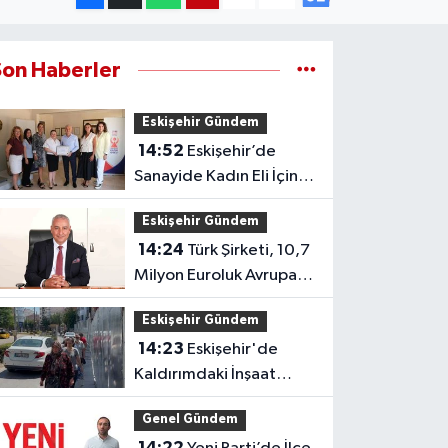
Son Haberler
Eskişehir Gündem
14:52
Eskişehir’de
Sanayide Kadın Eli İçin
Güç Birliği
Eskişehir Gündem
14:24
Türk Şirketi, 10,7
Milyon Euroluk Avrupa
Enerji Projesinde Yer
Eskişehir Gündem
Aldı
14:23
Eskişehir'de
Kaldırımdaki İnşaat
Paravanı Yayaları
Genel Gündem
Trafiğin Ortasında
14:22