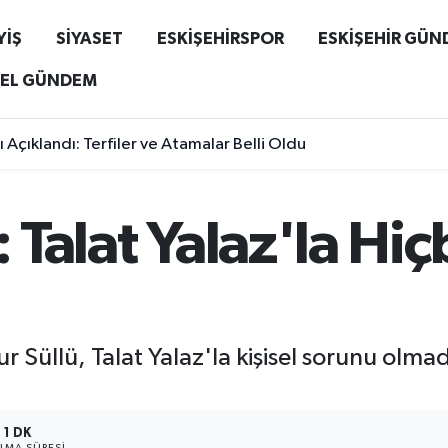
YİŞ
SİYASET
ESKİŞEHİRSPOR
ESKİŞEHİR GÜ
EL GÜNDEM
ı Açıklandı: Terfiler ve Atamalar Belli Oldu
ü: Talat Yalaz'la H
Nur Süllü, Talat Yalaz'la kişisel sorunu olm
1 DK