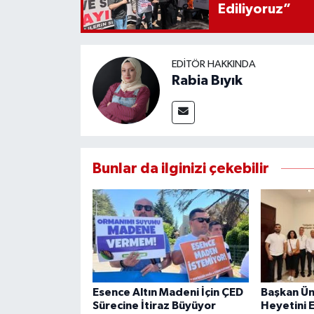
Ediliyoruz”
EDITÖR HAKKINDA
Rabia Bıyık
Bunlar da ilginizi çekebilir
Esence Altın Madeni İçin ÇED
Başkan Ün
Sürecine İtiraz Büyüyor
Heyetini 