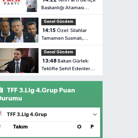
Yeni Parti’de İlçe
Bıraktı
Başkanlığı Ataması
Tartışma Yarattı
Genel Gündem
14:15
Özel: Silahlar
Tamamen Susmalı,
Çözüm Meclis’te Olmalı
Genel Gündem
13:48
Bakan Gürlek:
Teklifte Şehit Edenlere
Düzenleme Yok
TFF 3.Lig 4.Grup Puan
Durumu
TFF 3.Lig 4.Grup
#
Takım
O
P