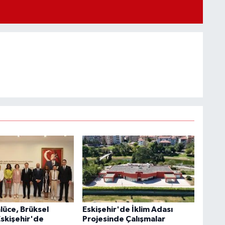
lüce, Brüksel
Eskişehir'de İklim Adası
Eskişehir'de
Projesinde Çalışmalar