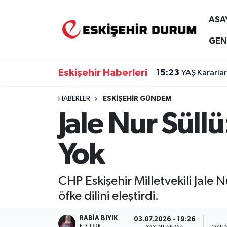
ASA
Eskişehir Nöbetçi Eczaneler
GEN
Eskişehir Hava Durumu
Eskişehir Haberleri
15:23
YAŞ Kararlar
Eskişehir Namaz Vakitleri
HABERLER
ESKIŞEHIR GÜNDEM
Jale Nur Süll
Eskişehir Trafik Yoğunluk Haritası
Süper Lig Puan Durumu ve Fikstür
Yok
Tüm Manşetler
CHP Eskişehir Milletvekili Jale 
Son Dakika Haberleri
öfke dilini eleştirdi.
Haber Arşivi
RABIA BIYIK
03.07.2026 - 19:26
EDITÖR