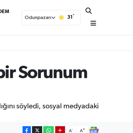
NDEM
°
31
Odunpazarı
içbir Sorunum
adığını söyledi, sosyal medyadaki
-
+
A
A