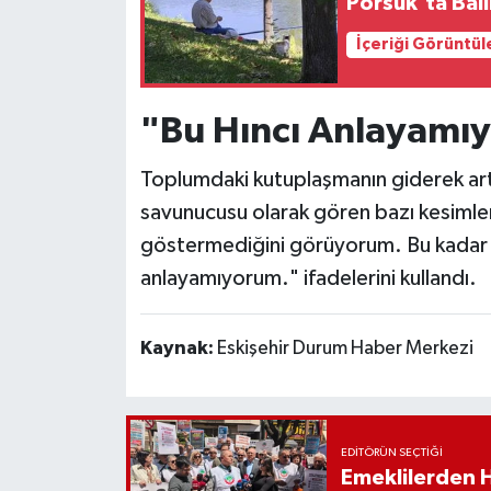
Porsuk'ta Bal
İçeriği Görüntül
"Bu Hıncı Anlayamı
Toplumdaki kutuplaşmanın giderek artt
savunucusu olarak gören bazı kesimleri
göstermediğini görüyorum. Bu kadar 
anlayamıyorum." ifadelerini kullandı.
Kaynak:
Eskişehir Durum Haber Merkezi
EDITÖRÜN SEÇTIĞI
Emeklilerden 