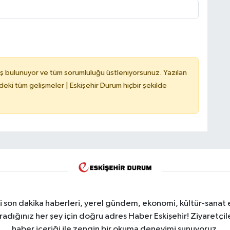
ş bulunuyor ve tüm sorumluluğu üstleniyorsunuz. Yazılan
deki tüm gelişmeler | Eskişehir Durum hiçbir şekilde
i son dakika haberleri, yerel gündem, ekonomi, kültür-sanat 
aradığınız her şey için doğru adres Haber Eskişehir! Ziyaretçil
haber içeriği ile zengin bir okuma deneyimi sunuyoruz.