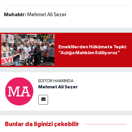
Muhabir:
Mehmet Ali Sezer
Emeklilerden Hükümete Tepki:
“Açlığa Mahkûm Ediliyoruz”
EDITÖR HAKKINDA
Mehmet Ali Sezer
Bunlar da ilginizi çekebilir