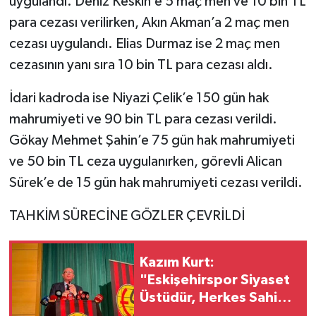
uygulandı. Deniz Keskin’e 5 maç men ve 10 bin TL
para cezası verilirken, Akın Akman’a 2 maç men
cezası uygulandı. Elias Durmaz ise 2 maç men
cezasının yanı sıra 10 bin TL para cezası aldı.
İdari kadroda ise Niyazi Çelik’e 150 gün hak
mahrumiyeti ve 90 bin TL para cezası verildi.
Gökay Mehmet Şahin’e 75 gün hak mahrumiyeti
ve 50 bin TL ceza uygulanırken, görevli Alican
Sürek’e de 15 gün hak mahrumiyeti cezası verildi.
TAHKİM SÜRECİNE GÖZLER ÇEVRİLDİ
Kazım Kurt:
"Eskişehirspor Siyaset
Üstüdür, Herkes Sahip
Çıkmalı"