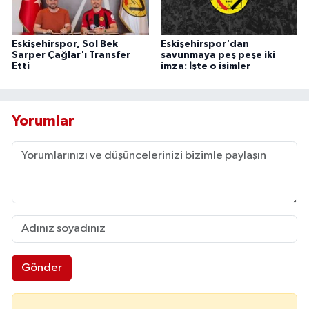
Eskişehirspor, Sol Bek
Eskişehirspor'dan
Sarper Çağlar'ı Transfer
savunmaya peş peşe iki
Etti
imza: İşte o isimler
Yorumlar
Gönder