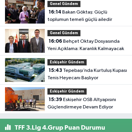
Genel Gündem
16:14
Bakan Göktaş: Güçlü
toplumun temeli güçlü ailedir
Genel Gündem
16:06
Behçet Oktay Dosyasında
Yeni Açıklama: Karanlık Kalmayacak
Eskişehir Gündem
15:43
Tepebaşı’nda Kurtuluş Kupası
Tenis Heyecanı Başlıyor
Eskişehir Gündem
15:39
Eskişehir OSB Altyapısını
Güçlendirmeye Devam Ediyor
TFF 3.Lig 4.Grup Puan Durumu