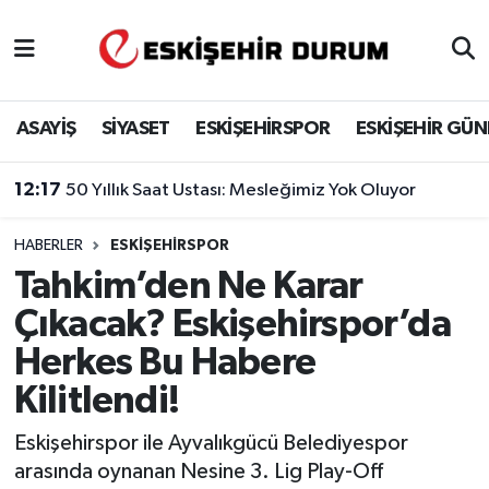
Eskişehir Nöbetçi Eczaneler
ASAYİŞ
SİYASET
ESKİŞEHİRSPOR
ESKİŞEHİR GÜ
Eskişehir Hava Durumu
12:17
50 Yıllık Saat Ustası: Mesleğimiz Yok Oluyor
Eskişehir Namaz Vakitleri
HABERLER
ESKIŞEHIRSPOR
Eskişehir Trafik Yoğunluk Haritası
Tahkim’den Ne Karar
Süper Lig Puan Durumu ve Fikstür
Çıkacak? Eskişehirspor’da
Herkes Bu Habere
Tüm Manşetler
Kilitlendi!
Son Dakika Haberleri
Eskişehirspor ile Ayvalıkgücü Belediyespor
arasında oynanan Nesine 3. Lig Play-Off
Haber Arşivi