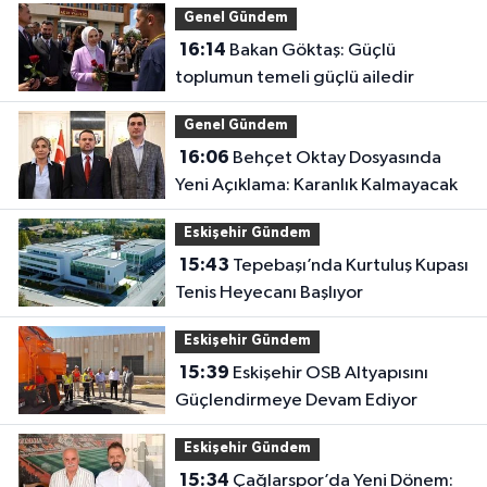
Genel Gündem
16:14
Bakan Göktaş: Güçlü
toplumun temeli güçlü ailedir
Genel Gündem
16:06
Behçet Oktay Dosyasında
Yeni Açıklama: Karanlık Kalmayacak
Eskişehir Gündem
15:43
Tepebaşı’nda Kurtuluş Kupası
Tenis Heyecanı Başlıyor
Eskişehir Gündem
15:39
Eskişehir OSB Altyapısını
Güçlendirmeye Devam Ediyor
Eskişehir Gündem
15:34
Çağlarspor’da Yeni Dönem: