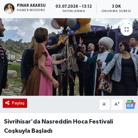
PINAR AKARSU
03.07.2026 - 13:12
3 DK
HABER MÜDÜRÜ
YAYINLANMA
OKUNMA SÜRESI
Paylaş
-
+
A
A
Sivrihisar'da Nasreddin Hoca Festivali
Coşkuyla Başladı