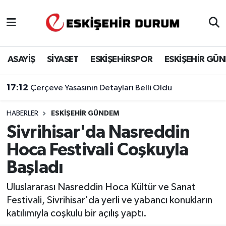
Eskişehir Nöbetçi Eczaneler
ASAYİŞ
SİYASET
ESKİŞEHİRSPOR
ESKİŞEHİR GÜ
Eskişehir Hava Durumu
17:12
Çerçeve Yasasının Detayları Belli Oldu
Eskişehir Namaz Vakitleri
HABERLER
ESKIŞEHIR GÜNDEM
Eskişehir Trafik Yoğunluk Haritası
Sivrihisar'da Nasreddin
Süper Lig Puan Durumu ve Fikstür
Hoca Festivali Coşkuyla
Başladı
Tüm Manşetler
Uluslararası Nasreddin Hoca Kültür ve Sanat
Son Dakika Haberleri
Festivali, Sivrihisar'da yerli ve yabancı konukların
katılımıyla coşkulu bir açılış yaptı.
Haber Arşivi