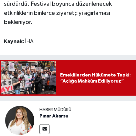
sürdürdü. Festival boyunca düzenlenecek
etkinliklerin binlerce ziyaretçiyi ağırlaması
bekleniyor.
Kaynak:
İHA
Emeklilerden Hükümete Tepki:
“Açlığa Mahkûm Ediliyoruz”
HABER MÜDÜRÜ
Pınar Akarsu