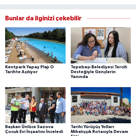
Bunlar da ilginizi çekebilir
Kentpark Yapay Plajı O
Tepebaşı Belediyesi Tercih
Tarihte Açılıyor
Desteğiyle Gençlerin
Yanında
Başkan Ünlüce Sazova
Tarihi Yürüyüş Yolları
Çocuk Evi İnşaatını İnceledi
Mihalıççık Rotasıyla Devam