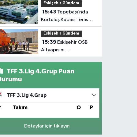
Eskişehir Gündem
Kalmayacak
15:43
Tepebaşı’nda
Kurtuluş Kupası Tenis
Heyecanı Başlıyor
Eskişehir Gündem
15:39
Eskişehir OSB
Altyapısını
Güçlendirmeye Devam
Ediyor
TFF 3.Lig 4.Grup Puan
Durumu
TFF 3.Lig 4.Grup
#
Takım
O
P
Detaylar için tıklayın