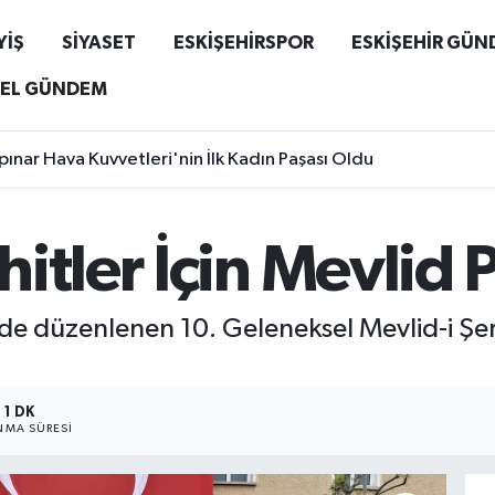
YİŞ
SİYASET
ESKİŞEHİRSPOR
ESKİŞEHİR GÜ
EL GÜNDEM
ınar Hava Kuvvetleri'nin İlk Kadın Paşası Oldu
itler İçin Mevlid
nde düzenlenen 10. Geleneksel Mevlid-i Şer
1 DK
MA SÜRESI