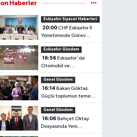
Son Haberler
Eskişehir Siyaset Haberleri
20:00
CHP Eskişehir İl
Yönetiminde Görev
Dağılımı Tamamlandı
Eskişehir Gündem
16:56
Eskişehir'de
Otomobil ve
Motosikletlerin Tehlikeli
Genel Gündem
Yarışı Kamerada
16:14
Bakan Göktaş:
Güçlü toplumun temeli
güçlü ailedir
Genel Gündem
16:06
Behçet Oktay
Dosyasında Yeni
Açıklama: Karanlık