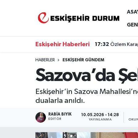
ASA
Eskişehir Nöbetçi Eczaneler
GEN
Eskişehir Hava Durumu
Eskişehir Haberleri
17:32
Özlem Karap
Eskişehir Namaz Vakitleri
HABERLER
ESKIŞEHIR GÜNDEM
Sazova’da Şeh
Eskişehir Trafik Yoğunluk Haritası
Süper Lig Puan Durumu ve Fikstür
Eskişehir’in Sazova Mahallesi’
dualarla anıldı.
Tüm Manşetler
RABIA BIYIK
10.05.2026 - 14:28
Son Dakika Haberleri
EDITÖR
YAYINLANMA
OKUN
Haber Arşivi