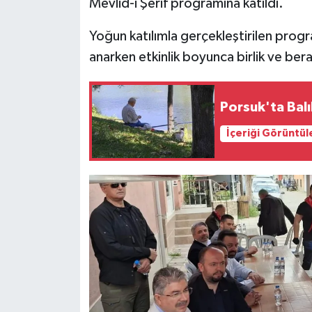
Mevlid-i Şerif programına katıldı.
Yoğun katılımla gerçekleştirilen progr
anarken etkinlik boyunca birlik ve berab
Porsuk'ta Bal
İçeriği Görüntül