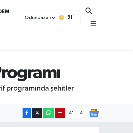
NDEM
°
31
Odunpazarı
 Programı
if programında şehitler
-
+
A
A