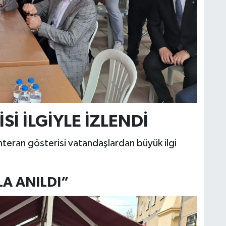
İ İLGİYLE İZLENDİ
ran gösterisi vatandaşlardan büyük ilgi
A ANILDI”