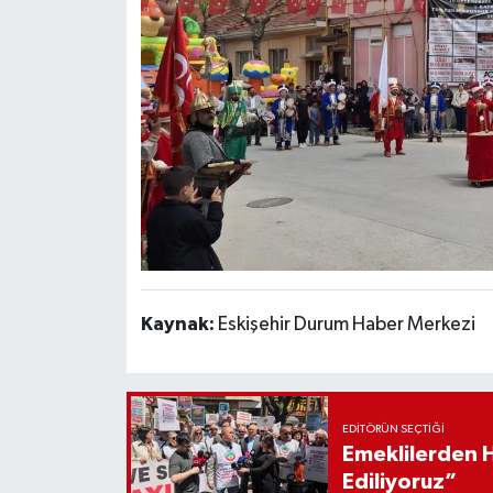
Kaynak:
Eskişehir Durum Haber Merkezi
EDITÖRÜN SEÇTIĞI
Emeklilerden 
Ediliyoruz”