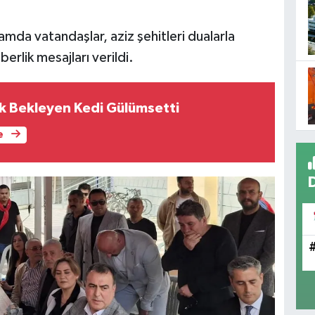
amda vatandaşlar, aziz şehitleri dualarla
erlik mesajları verildi.
ık Bekleyen Kedi Gülümsetti
e