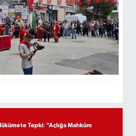
Hükümete Tepki: “Açlığa Mahkûm