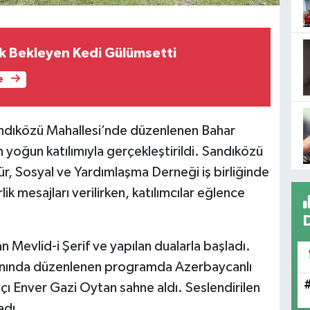
ık Bekleyen Kedi Gülümsetti
e
 Sandıközü Mahallesi’nde düzenlenen Bahar
n yoğun katılımıyla gerçekleştirildi. Sandıközü
tür, Sosyal ve Yardımlaşma Derneği iş birliğinde
ik mesajları verilirken, katılımcılar eğlence
 Mevlid-i Şerif ve yapılan dualarla başladı.
lanında düzenlenen programda Azerbaycanlı
çı Enver Gazi Oytan sahne aldı. Seslendirilen
adı.