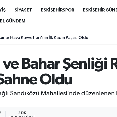
YİŞ
SİYASET
ESKİŞEHİRSPOR
ESKİŞEHİR GÜ
EL GÜNDEM
ınar Hava Kuvvetleri'nin İlk Kadın Paşası Oldu
 ve Bahar Şenliği 
Sahne Oldu
 bağlı Sandıközü Mahallesi’nde düzenlenen 
2
2 DK