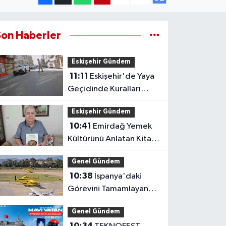
Son Haberler
Eskişehir Gündem
11:11
Eskişehir'de Yaya
Geçidinde Kuralları
Hiçe Sayan Sürücü
Eskişehir Gündem
Kameraya Yansıdı
10:41
Emirdağ Yemek
Kültürünü Anlatan Kitap
Eskişehir'de Çıktı
Genel Gündem
10:38
İspanya'daki
Görevini Tamamlayan
Yangın Uçakları Yurda
Genel Gündem
Döndü
10:34