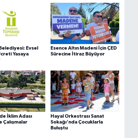
Belediyesi: Evsel
Esence Altın Madeni İçin ÇED
Ücreti Yasaya
Sürecine İtiraz Büyüyor
r
de İklim Adası
Hayal Orkestrası Sanat
e Çalışmalar
Sokağı'nda Çocuklarla
Buluştu