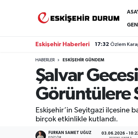
ASA
Eskişehir Nöbetçi Eczaneler
GEN
Eskişehir Hava Durumu
Eskişehir Haberleri
17:32
Özlem Karap
Eskişehir Namaz Vakitleri
HABERLER
ESKIŞEHIR GÜNDEM
Şalvar Gecesi
Eskişehir Trafik Yoğunluk Haritası
Süper Lig Puan Durumu ve Fikstür
Görüntülere 
Tüm Manşetler
Eskişehir’in Seyitgazi ilçesine
Son Dakika Haberleri
birçok etkinlikle kutlandı.
Haber Arşivi
FURKAN SAMET UĞUZ
03.06.2026 - 10:2
EDITÖR