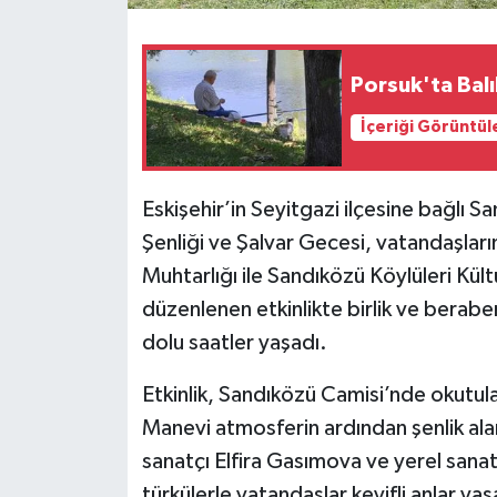
Porsuk'ta Bal
İçeriği Görüntül
Eskişehir’in Seyitgazi ilçesine bağlı
Şenliği ve Şalvar Gecesi, vatandaşları
Muhtarlığı ile Sandıközü Köylüleri Kül
düzenlenen etkinlikte birlik ve beraberl
dolu saatler yaşadı.
Etkinlik, Sandıközü Camisi’nde okutulan
Manevi atmosferin ardından şenlik a
sanatçı Elfira Gasımova ve yerel sanat
türkülerle vatandaşlar keyifli anlar yaş