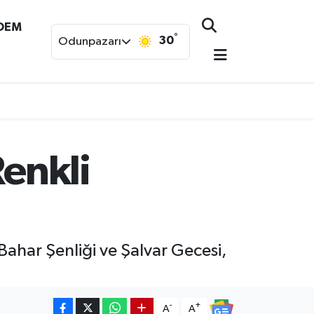
NDEM
°
30
Odunpazarı
Renkli
Bahar Şenliği ve Şalvar Gecesi,
-
+
A
A