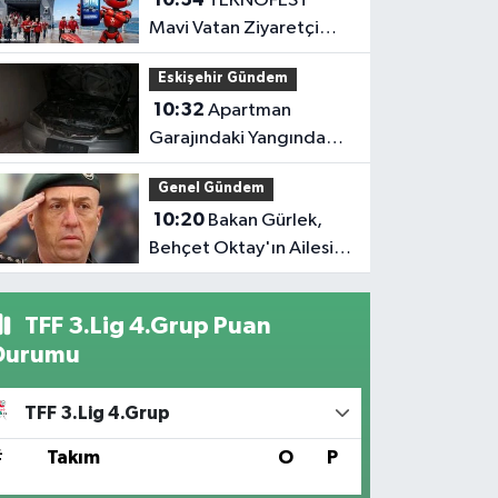
TEKNOFEST
Mavi Vatan Ziyaretçi
Kayıtları Açıldı: İşte
Eskişehir Gündem
Detaylar
10:32
Apartman
Garajındaki Yangında
Otomobil Küle Döndü
Genel Gündem
10:20
Bakan Gürlek,
Behçet Oktay'ın Ailesini
Kabul Edecek
TFF 3.Lig 4.Grup Puan
Durumu
TFF 3.Lig 4.Grup
#
Takım
O
P