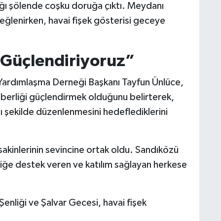
dığı şölende coşku doruğa çıktı. Meydanı
eğlenirken, havai fişek gösterisi geceye
a Güçlendiriyoruz”
 Yardımlaşma Derneği Başkanı Tayfun Ünlüce,
raberliği güçlendirmek olduğunu belirterek,
ı şekilde düzenlenmesini hedeflediklerini
akinlerinin sevincine ortak oldu. Sandıközü
nliğe destek veren ve katılım sağlayan herkese
enliği ve Şalvar Gecesi, havai fişek