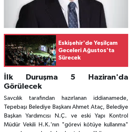
Eskişehir'de Yeşilçam
Geceleri Ağustos'ta
Sürecek
İlk Duruşma 5 Haziran'da
Görülecek
Savcılık tarafından hazırlanan iddianamede,
Tepebaşı Belediye Başkanı Ahmet Ataç, Belediye
Başkan Yardımcısı N.Ç. ve eski Yapı Kontrol
Müdür Vekili H.K.'nın "görevi kötüye kullanma"