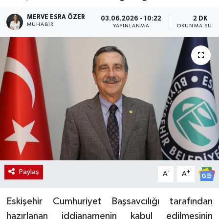
MERVE ESRA ÖZER
03.06.2026 - 10:22
2 DK
MUHABIR
YAYINLANMA
OKUNMA SÜRE
Paylaş
-
+
A
A
Eskişehir Cumhuriyet Başsavcılığı tarafından
hazırlanan iddianamenin kabul edilmesinin