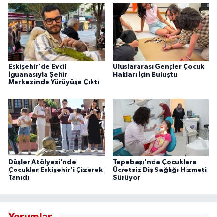
Eskişehir'de Evcil
Uluslararası Gençler Çocuk
İguanasıyla Şehir
Hakları İçin Buluştu
Merkezinde Yürüyüşe Çıktı
Düşler Atölyesi'nde
Tepebaşı'nda Çocuklara
Çocuklar Eskişehir'i Çizerek
Ücretsiz Diş Sağlığı Hizmeti
Tanıdı
Sürüyor
Yorumlar