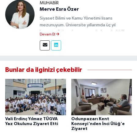
MUHABIR
Merve Esra Özer
Siyaset Bilimi ve Kamu Yönetimi lisans
mezunuyum. Üniversite yıllarımda üç yıl
boyunca üniversite gazetesinde muhabirlik
Devam Et
yaptım. Edindiğim tecrübeyle, Eskişehir Durum
Haber'de sahadan doğru ve tarafsız bilgi
aktarımı sağlamaktayım.
Bunlar da ilginizi çekebilir
Vali Erdinç Yılmaz TÜGVA
Odunpazarı Kent
Yaz Okulunu Ziyaret Etti
Konseyi'nden İnci Ülüğ'e
Ziyaret