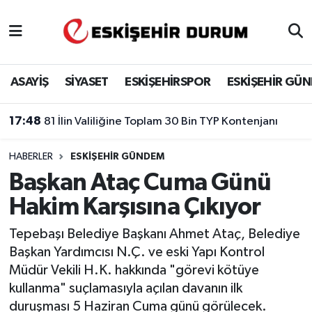
Eskişehir Nöbetçi Eczaneler
ASAYİŞ
SİYASET
ESKİŞEHİRSPOR
ESKİŞEHİR GÜ
Eskişehir Hava Durumu
17:48
81 İlin Valiliğine Toplam 30 Bin TYP Kontenjanı
Eskişehir Namaz Vakitleri
HABERLER
ESKIŞEHIR GÜNDEM
Eskişehir Trafik Yoğunluk Haritası
Başkan Ataç Cuma Günü
Süper Lig Puan Durumu ve Fikstür
Hakim Karşısına Çıkıyor
Tüm Manşetler
Tepebaşı Belediye Başkanı Ahmet Ataç, Belediye
Başkan Yardımcısı N.Ç. ve eski Yapı Kontrol
Son Dakika Haberleri
Müdür Vekili H.K. hakkında "görevi kötüye
kullanma" suçlamasıyla açılan davanın ilk
Haber Arşivi
duruşması 5 Haziran Cuma günü görülecek.