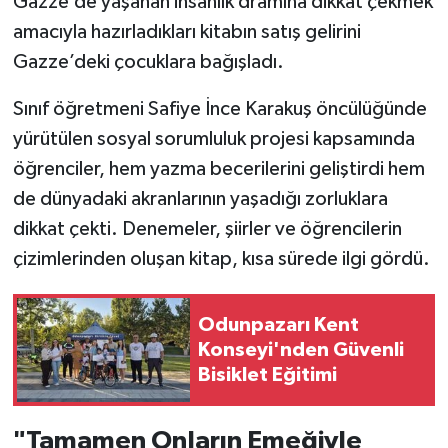
Gazze’de yaşanan insanlık dramına dikkat çekmek
amacıyla hazırladıkları kitabın satış gelirini
Gazze’deki çocuklara bağışladı.
Sınıf öğretmeni Safiye İnce Karakuş öncülüğünde
yürütülen sosyal sorumluluk projesi kapsamında
öğrenciler, hem yazma becerilerini geliştirdi hem
de dünyadaki akranlarının yaşadığı zorluklara
dikkat çekti. Denemeler, şiirler ve öğrencilerin
çizimlerinden oluşan kitap, kısa sürede ilgi gördü.
Odunpazarı Kent
Konseyi'nden Güvenli
Bisiklet Eğitimi
"Tamamen Onların Emeğiyle