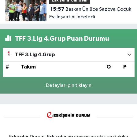
Eskişehir Gündem
15:57
Başkan Ünlüce Sazova Çocuk
Evi İnşaatını İnceledi
TFF 3.Lig 4.Grup Puan Durumu
TFF 3.Lig 4.Grup
#
Takım
O
P
Detaylar için tıklayın
Eskişehir Durum, Eskişehir ve çevresindeki son dakika