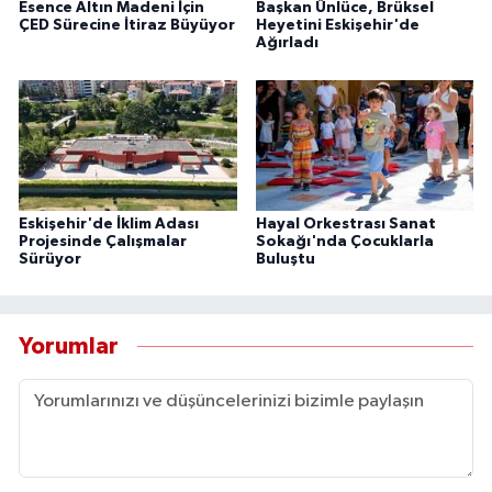
Esence Altın Madeni İçin
Başkan Ünlüce, Brüksel
ÇED Sürecine İtiraz Büyüyor
Heyetini Eskişehir'de
Ağırladı
Eskişehir'de İklim Adası
Hayal Orkestrası Sanat
Projesinde Çalışmalar
Sokağı'nda Çocuklarla
Sürüyor
Buluştu
Yorumlar