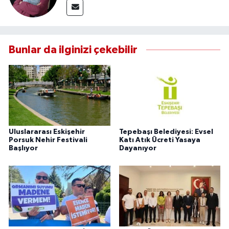
Bunlar da ilginizi çekebilir
Uluslararası Eskişehir
Tepebaşı Belediyesi: Evsel
Porsuk Nehir Festivali
Katı Atık Ücreti Yasaya
Başlıyor
Dayanıyor