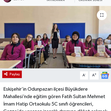
YAYINLANMA
OKUNMA SÜRESI
Paylaş
-
+
A
A
Eskişehir’in Odunpazarı ilçesi Büyükdere
Mahallesi’nde eğitim gören Fatih Sultan Mehmet
İmam Hatip Ortaokulu 5C sınıfı öğrencileri,