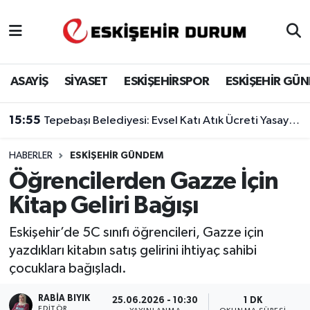
Eskişehir Nöbetçi Eczaneler
ASAYİŞ
SİYASET
ESKİŞEHİRSPOR
ESKİŞEHİR GÜ
Eskişehir Hava Durumu
15:55
Tepebaşı Belediyesi: Evsel Katı Atık Ücreti Yasaya Dayanıyor
Eskişehir Namaz Vakitleri
HABERLER
ESKIŞEHIR GÜNDEM
Eskişehir Trafik Yoğunluk Haritası
Öğrencilerden Gazze İçin
Süper Lig Puan Durumu ve Fikstür
Kitap Geliri Bağışı
Tüm Manşetler
Eskişehir’de 5C sınıfı öğrencileri, Gazze için
yazdıkları kitabın satış gelirini ihtiyaç sahibi
Son Dakika Haberleri
çocuklara bağışladı.
Haber Arşivi
RABIA BIYIK
25.06.2026 - 10:30
1 DK
EDITÖR