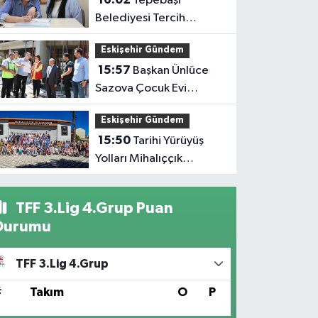
Tepebaşı
Belediyesi Tercih
Desteğiyle Gençlerin
Eskişehir Gündem
Yanında
15:57
Başkan Ünlüce
Sazova Çocuk Evi
İnşaatını İnceledi
Eskişehir Gündem
15:50
Tarihi Yürüyüş
Yolları Mihalıççık
Rotasıyla Devam Etti
TFF 3.Lig 4.Grup Puan
Durumu
TFF 3.Lig 4.Grup
#
Takım
O
P