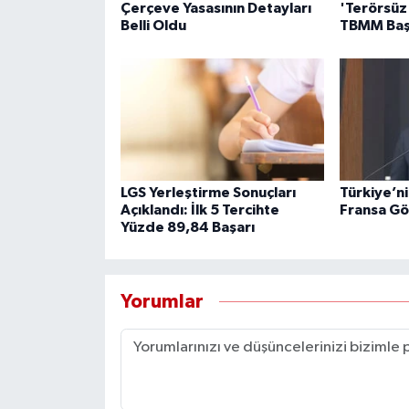
Çerçeve Yasasının Detayları
'Terörsüz 
Belli Oldu
TBMM Başk
LGS Yerleştirme Sonuçları
Türkiye’ni
Açıklandı: İlk 5 Tercihte
Fransa Gö
Yüzde 89,84 Başarı
Yorumlar