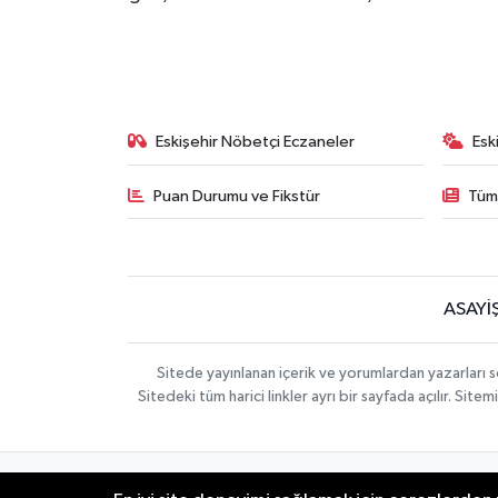
Eskişehir Nöbetçi Eczaneler
Esk
Puan Durumu ve Fikstür
Tüm
ASAYİ
Sitede yayınlanan içerik ve yorumlardan yazarları 
Sitedeki tüm harici linkler ayrı bir sayfada açılır. Si
Gizlilik Sözleşmesi
Hakkımızda
İletişim