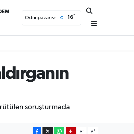
NDEM
°
16
Odunpazarı
ldırganın
ürütülen soruşturmada
-
+
A
A