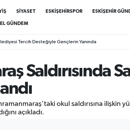
YİŞ
SİYASET
ESKİŞEHİRSPOR
ESKİŞEHİR GÜ
EL GÜNDEM
ce Sazova Çocuk Evi İnşaatını İnceledi
ş Saldırısında Sa
landı
amanmaraş’taki okul saldırısına ilişkin y
ığını açıkladı.