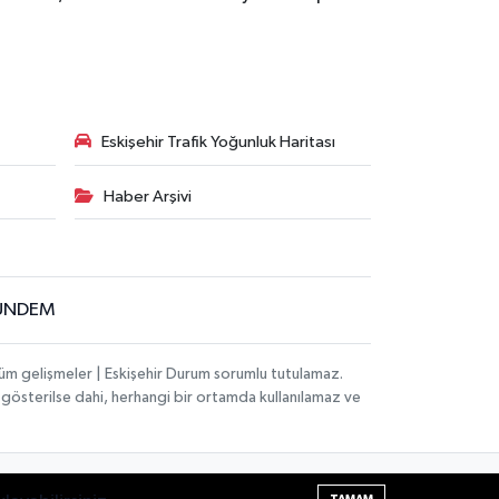
Eskişehir Trafik Yoğunluk Haritası
Haber Arşivi
ÜNDEM
tüm gelişmeler | Eskişehir Durum sorumlu tutulamaz.
ak gösterilse dahi, herhangi bir ortamda kullanılamaz ve
Haber Yazılımı:
TE Bilişim
| Copyright © 2026