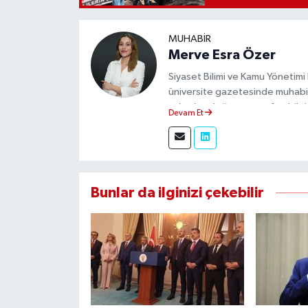
MUHABIR
Merve Esra Özer
Siyaset Bilimi ve Kamu Yönetimi
üniversite gazetesinde muhabir
sahadan doğru ve tarafsız bilgi
Devam Et
Bunlar da ilginizi çekebilir