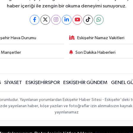
haber içeriği ile zengin bir okuma deneyimi sunuyoruz.
işehir Hava Durumu
Eskişehir Namaz Vakitleri
 Manşetler
Son Dakika Haberleri
Ş
SİYASET
ESKİŞEHİRSPOR
ESKİŞEHİR GÜNDEM
GENEL G
sorumludur. Yayınlanan yorumlardan Eskişehir Haber Sitesi - Eskişehir'deki 
temizde yayınlanan haber, köşe yazıları ve fotoğraflar izin alınmaksızın kayn
yayınlanamaz
Topluluk Kuralları
Yayın İlkeleri