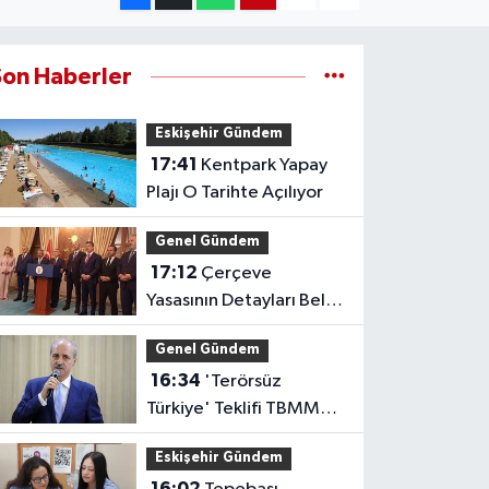
Son Haberler
Eskişehir Gündem
17:41
Kentpark Yapay
Plajı O Tarihte Açılıyor
Genel Gündem
17:12
Çerçeve
Yasasının Detayları Belli
Oldu
Genel Gündem
16:34
'Terörsüz
Türkiye' Teklifi TBMM
Başkanlığına Sunuldu
Eskişehir Gündem
16:02