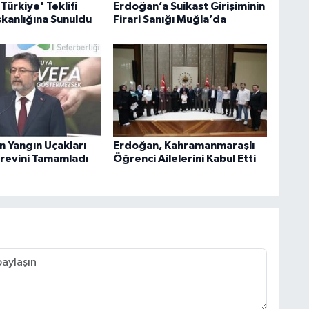
Türkiye' Teklifi
Erdoğan’a Suikast Girişiminin
anlığına Sunuldu
Firari Sanığı Muğla’da
n Yangın Uçakları
Erdoğan, Kahramanmaraşlı
revini Tamamladı
Öğrenci Ailelerini Kabul Etti