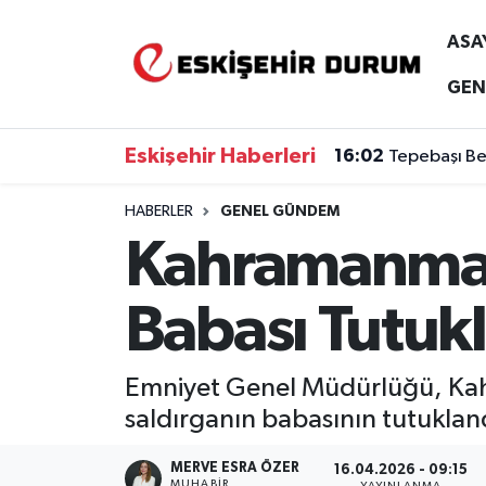
ASA
Eskişehir Nöbetçi Eczaneler
GEN
Eskişehir Hava Durumu
Eskişehir Haberleri
15:57
Başkan Ünlü
Eskişehir Namaz Vakitleri
HABERLER
GENEL GÜNDEM
Kahramanmara
Eskişehir Trafik Yoğunluk Haritası
Süper Lig Puan Durumu ve Fikstür
Babası Tutuk
Tüm Manşetler
Emniyet Genel Müdürlüğü, Kahr
Son Dakika Haberleri
saldırganın babasının tutukland
Haber Arşivi
MERVE ESRA ÖZER
16.04.2026 - 09:15
MUHABIR