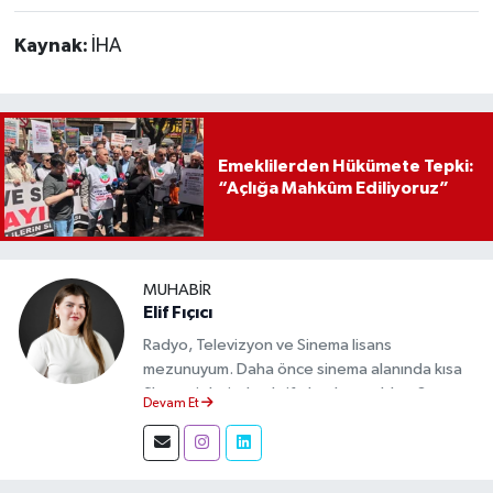
Yapılacak
Kaynak:
İHA
Emeklilerden Hükümete Tepki:
“Açlığa Mahkûm Ediliyoruz”
MUHABIR
Elif Fıçıcı
Radyo, Televizyon ve Sinema lisans
mezunuyum. Daha önce sinema alanında kısa
film projelerinde aktif olarak yer aldım. Şu an
Devam Et
Eskişehir Durum Haber'de muhabir olarak
görev yapıyor, gündemi sahadan takip ederek
doğru ve tarafsız haberler üretiyorum.