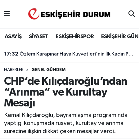
Eskişehir Nöbetçi Eczaneler
ASAYİŞ
SİYASET
ESKİŞEHİRSPOR
ESKİŞEHİR GÜ
Eskişehir Hava Durumu
17:32
Özlem Karapınar Hava Kuvvetleri'nin İlk Kadın Paşası Oldu
Eskişehir Namaz Vakitleri
HABERLER
GENEL GÜNDEM
Eskişehir Trafik Yoğunluk Haritası
CHP’de Kılıçdaroğlu’ndan
Süper Lig Puan Durumu ve Fikstür
“Arınma” ve Kurultay
Mesajı
Tüm Manşetler
Kemal Kılıçdaroğlu, bayramlaşma programında
Son Dakika Haberleri
yaptığı konuşmada rüşvet, kurultay ve arınma
sürecine ilişkin dikkat çeken mesajlar verdi.
Haber Arşivi