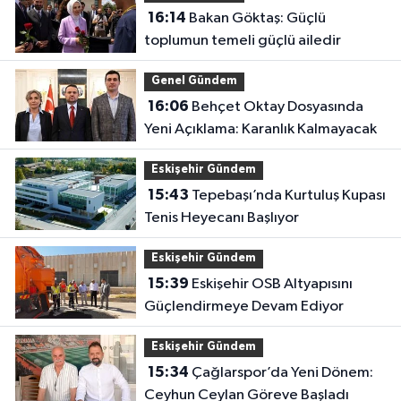
16:14
Bakan Göktaş: Güçlü
toplumun temeli güçlü ailedir
Genel Gündem
16:06
Behçet Oktay Dosyasında
Yeni Açıklama: Karanlık Kalmayacak
Eskişehir Gündem
15:43
Tepebaşı’nda Kurtuluş Kupası
Tenis Heyecanı Başlıyor
Eskişehir Gündem
15:39
Eskişehir OSB Altyapısını
Güçlendirmeye Devam Ediyor
Eskişehir Gündem
15:34
Çağlarspor’da Yeni Dönem:
Ceyhun Ceylan Göreve Başladı