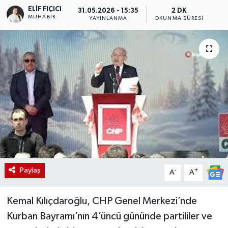
ELIF FIÇICI
31.05.2026 - 15:35
2 DK
MUHABIR
YAYINLANMA
OKUNMA SÜRESI
Paylaş
-
+
A
A
Kemal Kılıçdaroğlu, CHP Genel Merkezi’nde
Kurban Bayramı’nın 4’üncü gününde partililer ve