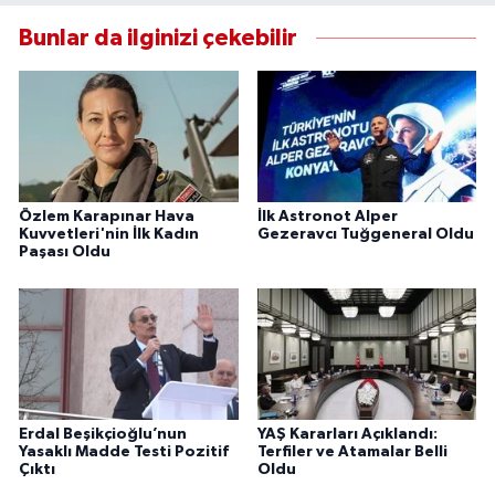
Bunlar da ilginizi çekebilir
Özlem Karapınar Hava
İlk Astronot Alper
Kuvvetleri'nin İlk Kadın
Gezeravcı Tuğgeneral Oldu
Paşası Oldu
Erdal Beşikçioğlu’nun
YAŞ Kararları Açıklandı:
Yasaklı Madde Testi Pozitif
Terfiler ve Atamalar Belli
Çıktı
Oldu