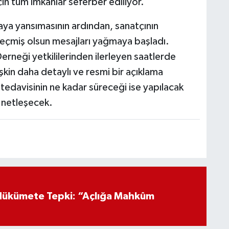
in tüm imkanlar seferber ediliyor.
ya yansımasının ardından, sanatçının
 geçmiş olsun mesajları yağmaya başladı.
neği yetkililerinden ilerleyen saatlerde
şkin daha detaylı ve resmi bir açıklama
tedavisinin ne kadar süreceği ise yapılacak
 netleşecek.
Hükümete Tepki: “Açlığa Mahkûm