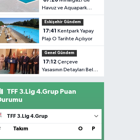
Mihalgazi’de
Havuz ve Aquapark
Açılışa Gün Sayıyor
Eskişehir Gündem
17:41
Kentpark Yapay
Plajı O Tarihte Açılıyor
Genel Gündem
17:12
Çerçeve
Yasasının Detayları Belli
Oldu
TFF 3.Lig 4.Grup Puan
Durumu
TFF 3.Lig 4.Grup
#
Takım
O
P