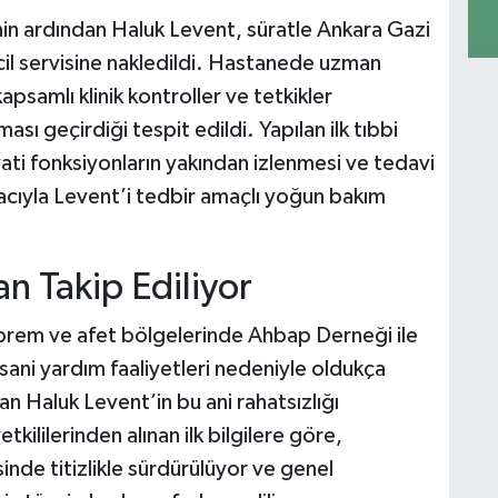
enin ardından Haluk Levent, süratle Ankara Gazi
cil servisine nakledildi. Hastanede uzman
apsamlı klinik kontroller ve tetkikler
ı geçirdiği tespit edildi. Yapılan ilk tıbbi
ati fonksiyonların yakından izlenmesi ve tedavi
macıyla Levent’i tedbir amaçlı yoğun bakım
n Takip Ediliyor
prem ve afet bölgelerinde Ahbap Derneği ile
ani yardım faaliyetleri nedeniyle oldukça
n Haluk Levent’in bu ani rahatsızlığı
kililerinden alınan ilk bilgilere göre,
inde titizlikle sürdürülüyor ve genel