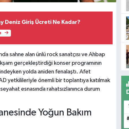
y Deniz Giriş Ücreti Ne Kadar?
e
ında sahne alan ünlü rock sanatçısı ve Ahbap
kşam gerçekleştirdiği konser programının
indeyken yolda aniden fenalaştı. Afet
D yetkilileriyle önemli bir toplantıya katılmak
, seyahat esnasında rahatsızlanınca durum
stanesinde Yoğun Bakım