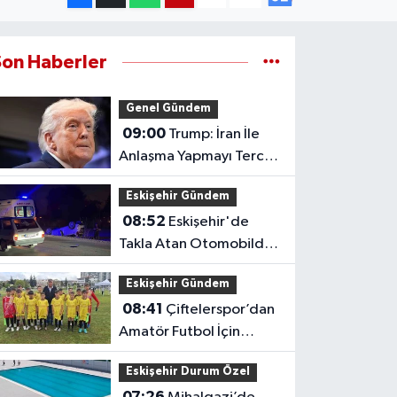
Son Haberler
Genel Gündem
09:00
Trump: İran İle
Anlaşma Yapmayı Tercih
Ederim
Eskişehir Gündem
08:52
Eskişehir'de
Takla Atan Otomobilde
2 Kişi Yaralandı
Eskişehir Gündem
08:41
Çiftelerspor’dan
Amatör Futbol İçin
Destek Çağrısı
Eskişehir Durum Özel
07:26