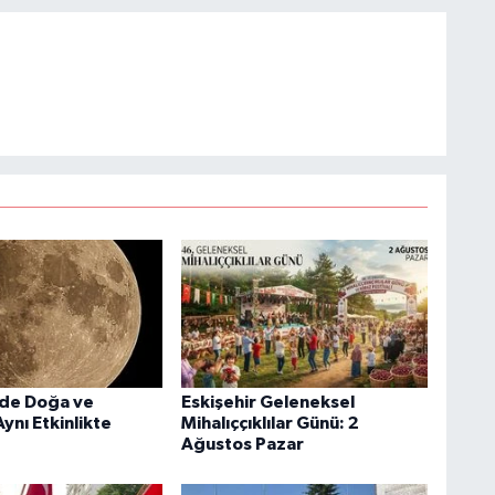
'de Doğa ve
Eskişehir Geleneksel
ynı Etkinlikte
Mihalıççıklılar Günü: 2
Ağustos Pazar