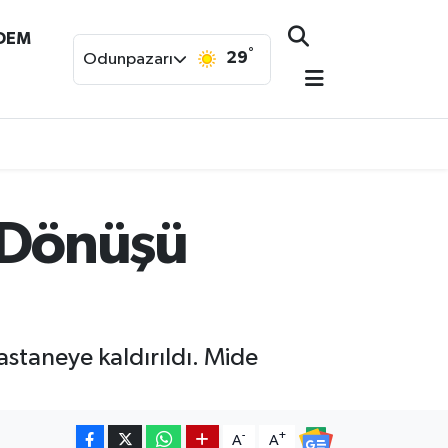
NDEM
°
29
Odunpazarı
i Dönüşü
staneye kaldırıldı. Mide
-
+
A
A