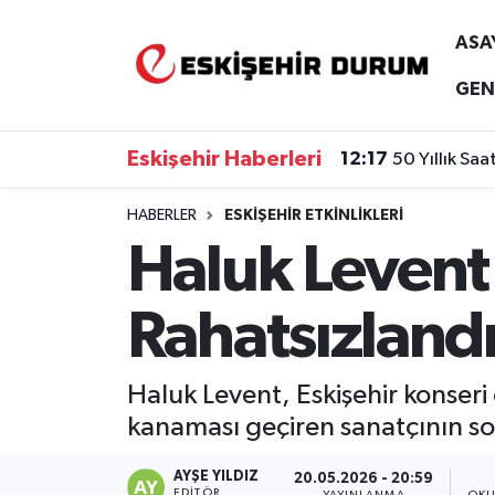
ASA
Eskişehir Nöbetçi Eczaneler
GEN
Eskişehir Hava Durumu
Eskişehir Haberleri
12:17
50 Yıllık Sa
Eskişehir Namaz Vakitleri
HABERLER
ESKIŞEHIR ETKINLIKLERI
Haluk Levent
Eskişehir Trafik Yoğunluk Haritası
Süper Lig Puan Durumu ve Fikstür
Rahatsızland
Tüm Manşetler
Haluk Levent, Eskişehir konser
Son Dakika Haberleri
kanaması geçiren sanatçının s
Haber Arşivi
AYŞE YILDIZ
20.05.2026 - 20:59
EDITÖR