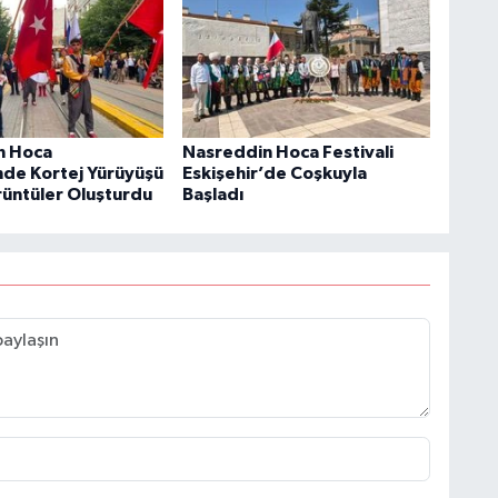
n Hoca
Nasreddin Hoca Festivali
'nde Kortej Yürüyüşü
Eskişehir’de Coşkuyla
rüntüler Oluşturdu
Başladı