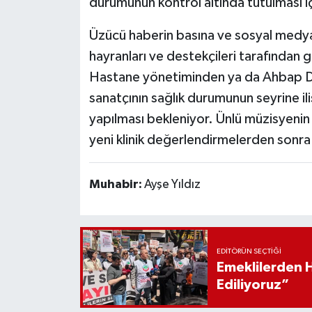
durumunun kontrol altında tutulması iç
​Üzücü haberin basına ve sosyal medya
hayranları ve destekçileri tarafından
Hastane yönetiminden ya da Ahbap Der
sanatçının sağlık durumunun seyrine ili
yapılması bekleniyor. Ünlü müzisyenin 
yeni klinik değerlendirmelerden sonra
Muhabir:
Ayşe Yıldız
EDITÖRÜN SEÇTIĞI
Emeklilerden 
Ediliyoruz”