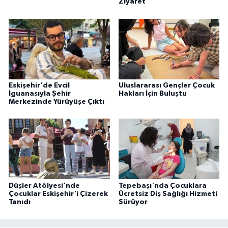
Ziyaret
Eskişehir'de Evcil
Uluslararası Gençler Çocuk
İguanasıyla Şehir
Hakları İçin Buluştu
Merkezinde Yürüyüşe Çıktı
Düşler Atölyesi'nde
Tepebaşı'nda Çocuklara
Çocuklar Eskişehir'i Çizerek
Ücretsiz Diş Sağlığı Hizmeti
Tanıdı
Sürüyor