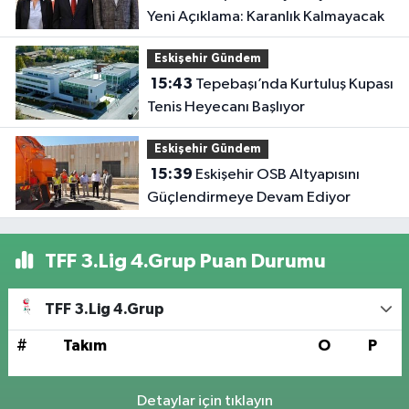
Yeni Açıklama: Karanlık Kalmayacak
Eskişehir Gündem
15:43
Tepebaşı’nda Kurtuluş Kupası
Tenis Heyecanı Başlıyor
Eskişehir Gündem
15:39
Eskişehir OSB Altyapısını
Güçlendirmeye Devam Ediyor
TFF 3.Lig 4.Grup Puan Durumu
TFF 3.Lig 4.Grup
#
Takım
O
P
Detaylar için tıklayın