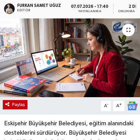
FURKAN SAMET UĞUZ
07.07.2026 - 17:40
2 DK
EDITÖR
YAYINLANMA
OKUNMA SÜ
Paylaş
-
+
A
A
Eskişehir Büyükşehir Belediyesi, eğitim alanındaki
desteklerini sürdürüyor. Büyükşehir Belediyesi