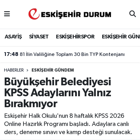
Eskişehir Nöbetçi Eczaneler
ASAYİŞ
SİYASET
ESKİŞEHİRSPOR
ESKİŞEHİR GÜ
Eskişehir Hava Durumu
17:48
81 İlin Valiliğine Toplam 30 Bin TYP Kontenjanı
Eskişehir Namaz Vakitleri
HABERLER
ESKIŞEHIR GÜNDEM
Eskişehir Trafik Yoğunluk Haritası
Büyükşehir Belediyesi
Süper Lig Puan Durumu ve Fikstür
KPSS Adaylarını Yalnız
Bırakmıyor
Tüm Manşetler
Eskişehir Halk Okulu'nun 8 haftalık KPSS 2026
Son Dakika Haberleri
Online Hazırlık Programı başladı. Adaylara canlı
ders, deneme sınavı ve kamp desteği sunulacak.
Haber Arşivi