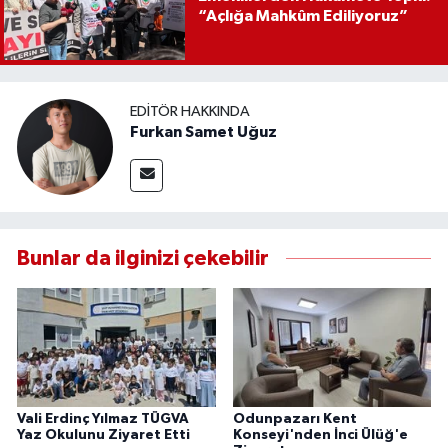
“Açlığa Mahkûm Ediliyoruz”
EDITÖR HAKKINDA
Furkan Samet Uğuz
Bunlar da ilginizi çekebilir
Vali Erdinç Yılmaz TÜGVA
Odunpazarı Kent
Yaz Okulunu Ziyaret Etti
Konseyi'nden İnci Ülüğ'e