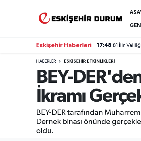
ASA
Eskişehir Nöbetçi Eczaneler
GEN
Eskişehir Hava Durumu
Eskişehir Haberleri
17:48
81 İlin Vali
Eskişehir Namaz Vakitleri
HABERLER
ESKIŞEHIR ETKINLIKLERI
BEY-DER'den
Eskişehir Trafik Yoğunluk Haritası
Süper Lig Puan Durumu ve Fikstür
İkramı Gerçek
Tüm Manşetler
BEY-DER tarafından Muharrem ay
Son Dakika Haberleri
Dernek binası önünde gerçekleşt
oldu.
Haber Arşivi