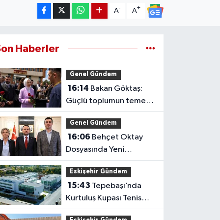
-
+
A
A
Son Haberler
Genel Gündem
16:14
Bakan Göktaş:
Güçlü toplumun temeli
güçlü ailedir
Genel Gündem
16:06
Behçet Oktay
Dosyasında Yeni
Açıklama: Karanlık
Eskişehir Gündem
Kalmayacak
15:43
Tepebaşı’nda
Kurtuluş Kupası Tenis
Heyecanı Başlıyor