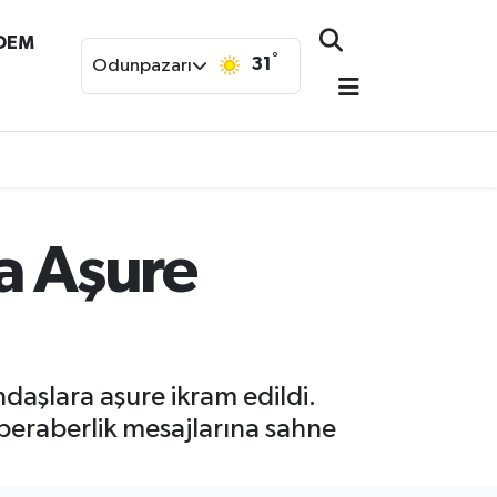
NDEM
°
31
Odunpazarı
a Aşure
daşlara aşure ikram edildi.
 beraberlik mesajlarına sahne