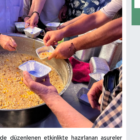
e düzenlenen etkinlikte hazırlanan aşureler