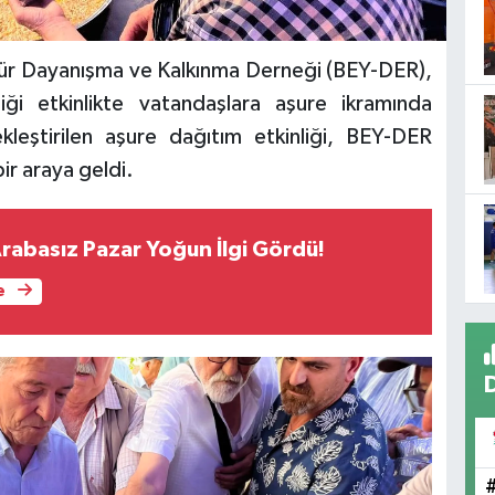
ültür Dayanışma ve Kalkınma Derneği (BEY-DER),
ği etkinlikte vatandaşlara aşure ikramında
kleştirilen aşure dağıtım etkinliği, BEY-DER
ir araya geldi.
Arabasız Pazar Yoğun İlgi Gördü!
e