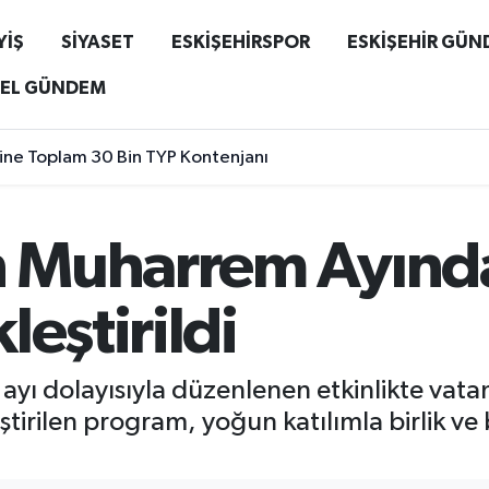
YİŞ
SİYASET
ESKİŞEHİRSPOR
ESKİŞEHİR GÜ
EL GÜNDEM
liğine Toplam 30 Bin TYP Kontenjanı
 Muharrem Ayınd
leştirildi
ı dolayısıyla düzenlenen etkinlikte vatan
irilen program, yoğun katılımla birlik ve