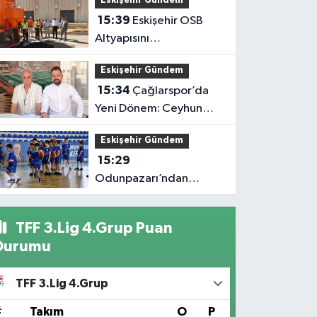
Eskişehir Gündem
15:39
Eskişehir OSB
Altyapısını
Güçlendirmeye Devam
Eskişehir Gündem
Ediyor
15:34
Çağlarspor’da
Yeni Dönem: Ceyhun
Ceylan Göreve Başladı
Eskişehir Gündem
15:29
Odunpazarı’ndan
Çocuklara Basketbol
Dolu Yaz Tatili
TFF 3.Lig 4.Grup Puan
Durumu
TFF 3.Lig 4.Grup
#
Takım
O
P