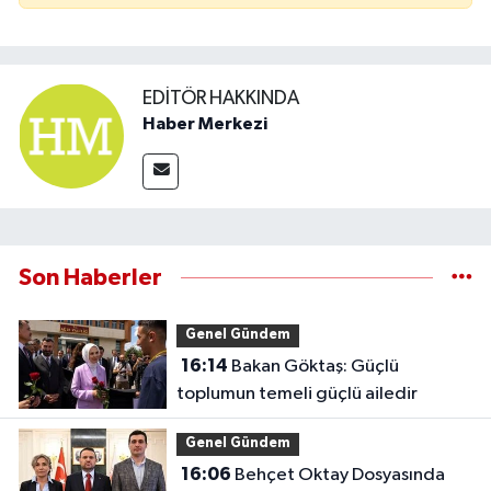
EDITÖR HAKKINDA
Haber Merkezi
Son Haberler
Genel Gündem
16:14
Bakan Göktaş: Güçlü
toplumun temeli güçlü ailedir
Genel Gündem
16:06
Behçet Oktay Dosyasında