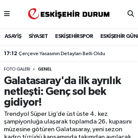
Eskişehir Nöbetçi Eczaneler
ASAYİŞ
SİYASET
ESKİŞEHİRSPOR
ESKİŞEHİR GÜ
Eskişehir Hava Durumu
17:12
Çerçeve Yasasının Detayları Belli Oldu
Eskişehir Namaz Vakitleri
FOTO GALERI
GENEL
Eskişehir Trafik Yoğunluk Haritası
Galatasaray'da ilk ayrılık
Süper Lig Puan Durumu ve Fikstür
netleşti: Genç sol bek
gidiyor!
Tüm Manşetler
Trendyol Süper Lig’de üst üste 4. kez
Son Dakika Haberleri
şampiyonluğa ulaşarak toplamda 26. kupasını
müzesine götüren Galatasaray, yeni sezon
Haber Arşivi
kadro tüzüğü kapsamında takımdan ayrılacak