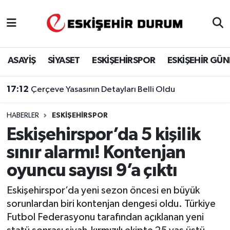
Eskişehir Nöbetçi Eczaneler
ASAYİŞ
SİYASET
ESKİŞEHİRSPOR
ESKİŞEHİR GÜ
Eskişehir Hava Durumu
17:12
Çerçeve Yasasının Detayları Belli Oldu
Eskişehir Namaz Vakitleri
HABERLER
ESKIŞEHIRSPOR
Eskişehir Trafik Yoğunluk Haritası
Eskişehirspor’da 5 kişilik
Süper Lig Puan Durumu ve Fikstür
sınır alarmı! Kontenjan
oyuncu sayısı 9’a çıktı
Tüm Manşetler
Eskişehirspor’da yeni sezon öncesi en büyük
Son Dakika Haberleri
sorunlardan biri kontenjan dengesi oldu. Türkiye
Futbol Federasyonu tarafından açıklanan yeni
Haber Arşivi