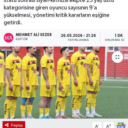
statü sonrası siyah-kırmızılı ekipte 25 yaş üstü
kategorisine giren oyuncu sayısının 9’a
yükselmesi, yönetimi kritik kararların eşiğine
getirdi.
MEHMET ALI SEZER
26.05.2026 - 21:26
1 DK
EDITÖR
YAYINLANMA
OKUNMA SÜR
Paylaş
-
+
A
A