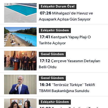
Eskişehir Durum Özel
07:26
Mihalgazi’de Havuz ve
Aquapark Açılışa Gün Sayıyor
Eskişehir Gündem
17:41
Kentpark Yapay Plajı O
Tarihte Açılıyor
Genel Gündem
17:12
Çerçeve Yasasının Detayları
Belli Oldu
Genel Gündem
16:34
'Terörsüz Türkiye' Teklifi
TBMM Başkanlığına Sunuldu
Eskişehir Gündem