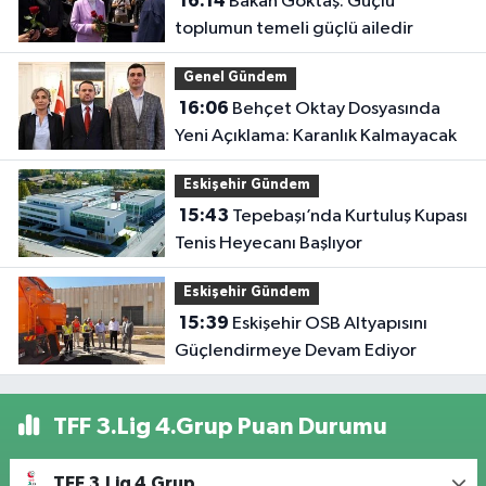
16:14
Bakan Göktaş: Güçlü
toplumun temeli güçlü ailedir
Genel Gündem
16:06
Behçet Oktay Dosyasında
Yeni Açıklama: Karanlık Kalmayacak
Eskişehir Gündem
15:43
Tepebaşı’nda Kurtuluş Kupası
Tenis Heyecanı Başlıyor
Eskişehir Gündem
15:39
Eskişehir OSB Altyapısını
Güçlendirmeye Devam Ediyor
TFF 3.Lig 4.Grup Puan Durumu
TFF 3.Lig 4.Grup