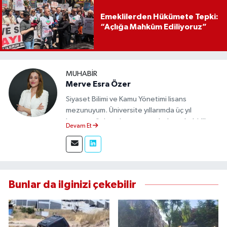
Emeklilerden Hükümete Tepki:
“Açlığa Mahkûm Ediliyoruz”
MUHABIR
Merve Esra Özer
Siyaset Bilimi ve Kamu Yönetimi lisans
mezunuyum. Üniversite yıllarımda üç yıl
boyunca üniversite gazetesinde muhabirlik
Devam Et
yaptım. Edindiğim tecrübeyle, Eskişehir Durum
Haber'de sahadan doğru ve tarafsız bilgi
aktarımı sağlamaktayım.
Bunlar da ilginizi çekebilir