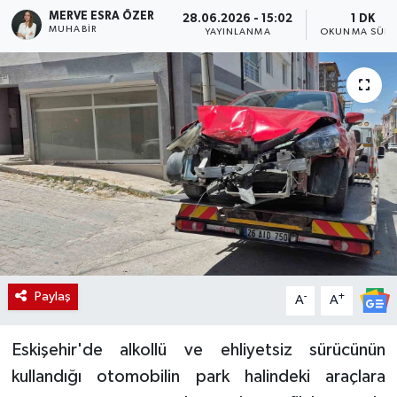
MERVE ESRA ÖZER
28.06.2026 - 15:02
1 DK
MUHABIR
YAYINLANMA
OKUNMA SÜRE
Paylaş
-
+
A
A
Eskişehir'de alkollü ve ehliyetsiz sürücünün
kullandığı otomobilin park halindeki araçlara