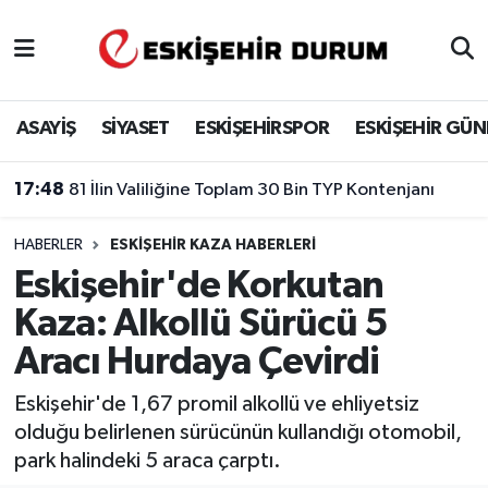
Eskişehir Nöbetçi Eczaneler
ASAYİŞ
SİYASET
ESKİŞEHİRSPOR
ESKİŞEHİR GÜ
Eskişehir Hava Durumu
17:48
81 İlin Valiliğine Toplam 30 Bin TYP Kontenjanı
Eskişehir Namaz Vakitleri
HABERLER
ESKIŞEHIR KAZA HABERLERI
Eskişehir Trafik Yoğunluk Haritası
Eskişehir'de Korkutan
Süper Lig Puan Durumu ve Fikstür
Kaza: Alkollü Sürücü 5
Aracı Hurdaya Çevirdi
Tüm Manşetler
Eskişehir'de 1,67 promil alkollü ve ehliyetsiz
Son Dakika Haberleri
olduğu belirlenen sürücünün kullandığı otomobil,
park halindeki 5 araca çarptı.
Haber Arşivi