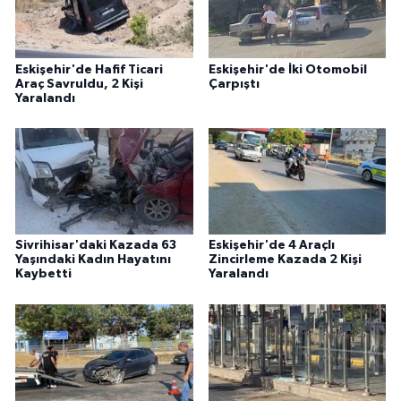
Eskişehir'de Hafif Ticari
Eskişehir'de İki Otomobil
Araç Savruldu, 2 Kişi
Çarpıştı
Yaralandı
Sivrihisar'daki Kazada 63
Eskişehir'de 4 Araçlı
Yaşındaki Kadın Hayatını
Zincirleme Kazada 2 Kişi
Kaybetti
Yaralandı