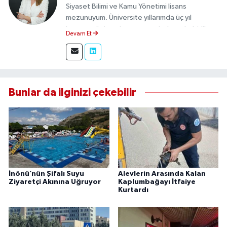
Siyaset Bilimi ve Kamu Yönetimi lisans
mezunuyum. Üniversite yıllarımda üç yıl
boyunca üniversite gazetesinde muhabirlik
Devam Et
yaptım. Edindiğim tecrübeyle, Eskişehir Durum
Haber'de sahadan doğru ve tarafsız bilgi
aktarımı sağlamaktayım.
Bunlar da ilginizi çekebilir
İnönü’nün Şifalı Suyu
Alevlerin Arasında Kalan
Ziyaretçi Akınına Uğruyor
Kaplumbağayı İtfaiye
Kurtardı