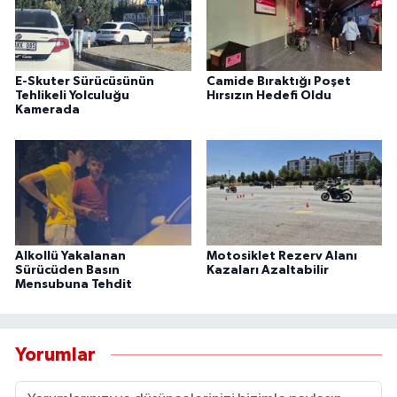
E-Skuter Sürücüsünün
Camide Bıraktığı Poşet
Tehlikeli Yolculuğu
Hırsızın Hedefi Oldu
Kamerada
Alkollü Yakalanan
Motosiklet Rezerv Alanı
Sürücüden Basın
Kazaları Azaltabilir
Mensubuna Tehdit
Yorumlar