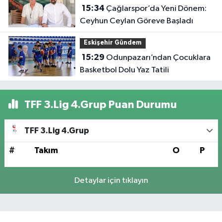
15:34
Çağlarspor’da Yeni Dönem:
Ceyhun Ceylan Göreve Başladı
Eskişehir Gündem
15:29
Odunpazarı’ndan Çocuklara
Basketbol Dolu Yaz Tatili
TFF 3.Lig 4.Grup Puan Durumu
TFF 3.Lig 4.Grup
#
Takım
O
P
Detaylar için tıklayın