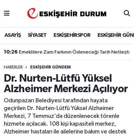
Eskişehir Nöbetçi Eczaneler
ASAYİŞ
SİYASET
ESKİŞEHİRSPOR
ESKİŞEHİR GÜ
Eskişehir Hava Durumu
10:26
Emeklilere Zam Farkının Ödeneceği Tarih Netleşti
Eskişehir Namaz Vakitleri
HABERLER
ESKIŞEHIR GÜNDEM
Eskişehir Trafik Yoğunluk Haritası
Dr. Nurten-Lütfü Yüksel
Süper Lig Puan Durumu ve Fikstür
Alzheimer Merkezi Açılıyor
Tüm Manşetler
Odunpazarı Belediyesi tarafından hayata
geçirilen Dr. Nurten-Lütfü Yüksel Alzheimer
Son Dakika Haberleri
Merkezi, 7 Temmuz'da düzenlenecek törenle
hizmete açılacak. 108 kişi kapasiteli merkez,
Haber Arşivi
Alzheimer hastaları ile ailelerine bakım ve destek