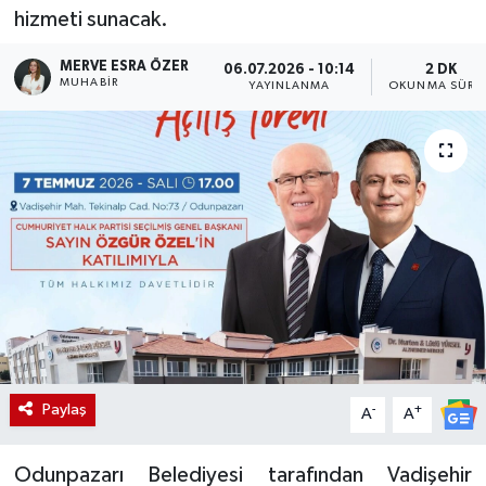
hizmeti sunacak.
MERVE ESRA ÖZER
06.07.2026 - 10:14
2 DK
MUHABIR
YAYINLANMA
OKUNMA SÜRES
Paylaş
-
+
A
A
Odunpazarı Belediyesi tarafından Vadişehir