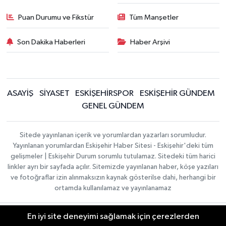
Puan Durumu ve Fikstür
Tüm Manşetler
Son Dakika Haberleri
Haber Arşivi
ASAYİŞ
SİYASET
ESKİŞEHİRSPOR
ESKİŞEHİR GÜNDEM
GENEL GÜNDEM
Sitede yayınlanan içerik ve yorumlardan yazarları sorumludur.
Yayınlanan yorumlardan Eskişehir Haber Sitesi - Eskişehir'deki tüm
gelişmeler | Eskişehir Durum sorumlu tutulamaz. Sitedeki tüm harici
linkler ayrı bir sayfada açılır. Sitemizde yayınlanan haber, köşe yazıları
ve fotoğraflar izin alınmaksızın kaynak gösterilse dahi, herhangi bir
ortamda kullanılamaz ve yayınlanamaz
En iyi site deneyimi sağlamak için çerezlerden
Gizlilik Sözleşmesi
Hakkımızda
Haber Yazılımı:
TE
İletişim
Topluluk Kuralları