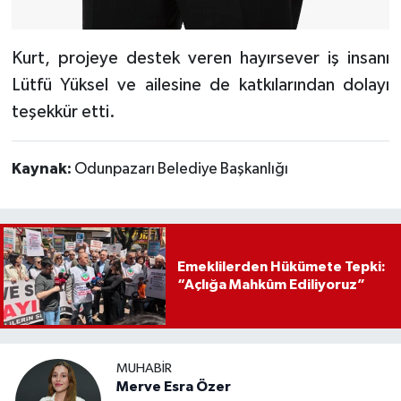
Kurt, projeye destek veren hayırsever iş insanı
Lütfü Yüksel ve ailesine de katkılarından dolayı
teşekkür etti.
Kaynak:
Odunpazarı Belediye Başkanlığı
Emeklilerden Hükümete Tepki:
“Açlığa Mahkûm Ediliyoruz”
MUHABIR
Merve Esra Özer