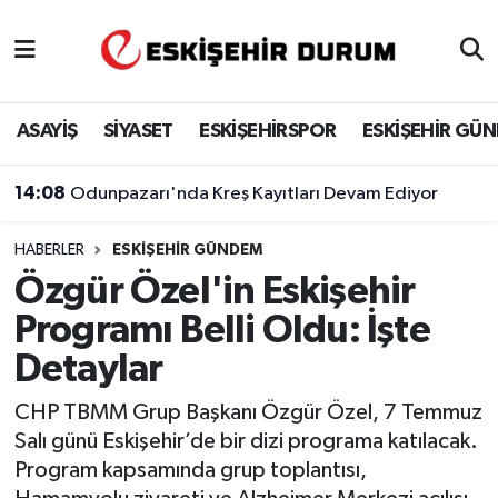
Eskişehir Nöbetçi Eczaneler
ASAYİŞ
SİYASET
ESKİŞEHİRSPOR
ESKİŞEHİR GÜ
Eskişehir Hava Durumu
14:08
Odunpazarı'nda Kreş Kayıtları Devam Ediyor
Eskişehir Namaz Vakitleri
HABERLER
ESKIŞEHIR GÜNDEM
Eskişehir Trafik Yoğunluk Haritası
Özgür Özel'in Eskişehir
Süper Lig Puan Durumu ve Fikstür
Programı Belli Oldu: İşte
Detaylar
Tüm Manşetler
CHP TBMM Grup Başkanı Özgür Özel, 7 Temmuz
Son Dakika Haberleri
Salı günü Eskişehir’de bir dizi programa katılacak.
Program kapsamında grup toplantısı,
Haber Arşivi