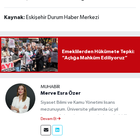
Kaynak:
Eskişehir Durum Haber Merkezi
Emeklilerden Hükümete Tepki:
“Açlığa Mahkûm Ediliyoruz”
MUHABIR
Merve Esra Özer
Siyaset Bilimi ve Kamu Yönetimi lisans
mezunuyum. Üniversite yıllarımda üç yıl
boyunca üniversite gazetesinde muhabirlik
Devam Et
yaptım. Edindiğim tecrübeyle, Eskişehir Durum
Haber'de sahadan doğru ve tarafsız bilgi
aktarımı sağlamaktayım.