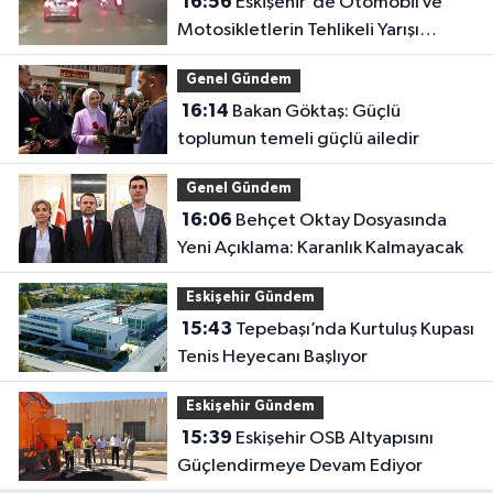
16:56
Eskişehir'de Otomobil ve
Motosikletlerin Tehlikeli Yarışı
Kamerada
Genel Gündem
16:14
Bakan Göktaş: Güçlü
toplumun temeli güçlü ailedir
Genel Gündem
16:06
Behçet Oktay Dosyasında
Yeni Açıklama: Karanlık Kalmayacak
Eskişehir Gündem
15:43
Tepebaşı’nda Kurtuluş Kupası
Tenis Heyecanı Başlıyor
Eskişehir Gündem
15:39
Eskişehir OSB Altyapısını
Güçlendirmeye Devam Ediyor