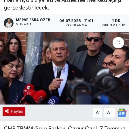
Hamamyolu ziyareti ve Alzheimer Merkezi açılışı
gerçekleştirilecek.
MERVE ESRA ÖZER
06.07.2026 - 11:01
1 DK
MUHABIR
YAYINLANMA
OKUNMA SÜRES
Paylaş
-
+
A
A
CHP TBMM Grup Başkanı Özgür Özel, 7 Temmuz