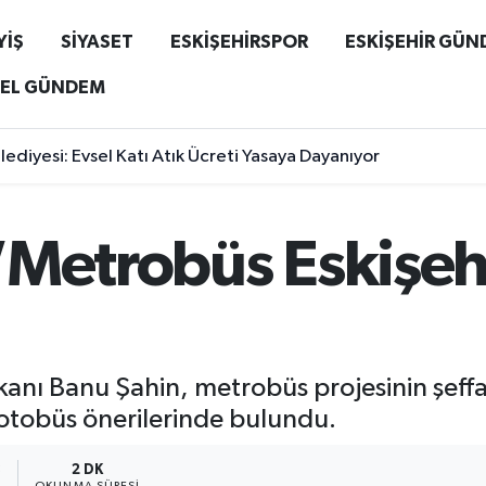
YİŞ
SİYASET
ESKİŞEHİRSPOR
ESKİŞEHİR GÜ
EL GÜNDEM
ediyesi: Evsel Katı Atık Ücreti Yasaya Dayanıyor
“Metrobüs Eskişeh
kanı Banu Şahin, metrobüs projesinin şeffa
i otobüs önerilerinde bulundu.
3
2 DK