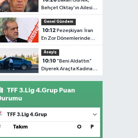
Bakan Gürlek,
Behçet Oktay'ın Ailesini
Kabul Edecek
Genel Gündem
10:12
Pezeşkiyan: İran
En Zor Dönemlerinden
Birini Yaşıyor
Asayiş
10:10
"Beni Aldattın"
Diyerek Araçta Kadına
Saldırdı
TFF 3.Lig 4.Grup Puan
Durumu
TFF 3.Lig 4.Grup
#
Takım
O
P