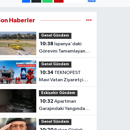
Son Haberler
Genel Gündem
10:38
İspanya'daki
Görevini Tamamlayan
Yangın Uçakları Yurda
Genel Gündem
Döndü
10:34
TEKNOFEST
Mavi Vatan Ziyaretçi
Kayıtları Açıldı: İşte
Eskişehir Gündem
Detaylar
10:32
Apartman
Garajındaki Yangında
Otomobil Küle Döndü
Genel Gündem
10:20