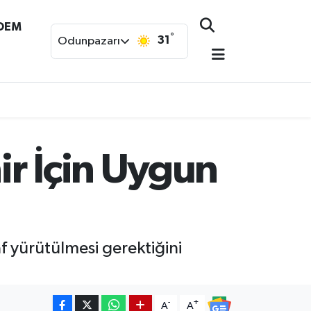
NDEM
°
31
Odunpazarı
ir İçin Uygun
f yürütülmesi gerektiğini
-
+
A
A