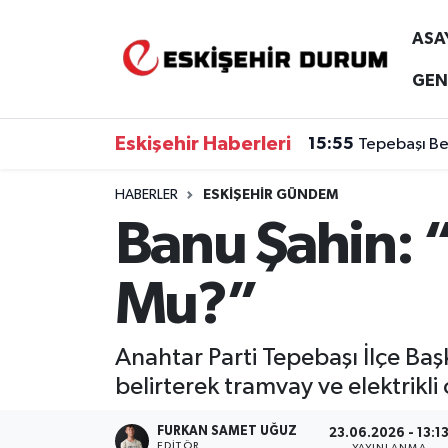
ASA
Eskişehir Nöbetçi Eczaneler
GEN
Eskişehir Hava Durumu
Eskişehir Haberleri
15:55
Tepebaşı Bel
Eskişehir Namaz Vakitleri
HABERLER
ESKIŞEHIR GÜNDEM
Banu Şahin: 
Eskişehir Trafik Yoğunluk Haritası
Süper Lig Puan Durumu ve Fikstür
Mu?”
Tüm Manşetler
Anahtar Parti Tepebaşı İlçe Baş
Son Dakika Haberleri
belirterek tramvay ve elektrikl
Haber Arşivi
FURKAN SAMET UĞUZ
23.06.2026 - 13:1
EDITÖR