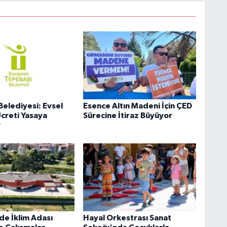
Belediyesi: Evsel
Esence Altın Madeni İçin ÇED
Ücreti Yasaya
Sürecine İtiraz Büyüyor
r
de İklim Adası
Hayal Orkestrası Sanat