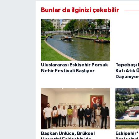
Bunlar da ilginizi çekebilir
Uluslararası Eskişehir Porsuk
Tepebaşı 
Nehir Festivali Başlıyor
Katı Atık 
Dayanıyo
Başkan Ünlüce, Brüksel
Eskişehir'