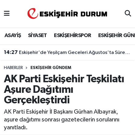
Eskişehir Nöbetçi Eczaneler
ASAYİŞ
SİYASET
ESKİŞEHİRSPOR
ESKİŞEHİR GÜ
Eskişehir Hava Durumu
14:27
Eskişehir'de Yeşilçam Geceleri Ağustos'ta Sürecek
Eskişehir Namaz Vakitleri
HABERLER
ESKIŞEHIR GÜNDEM
Eskişehir Trafik Yoğunluk Haritası
AK Parti Eskişehir Teşkilatı
Süper Lig Puan Durumu ve Fikstür
Aşure Dağıtımı
Gerçekleştirdi
Tüm Manşetler
AK Parti Eskişehir İl Başkanı Gürhan Albayrak,
Son Dakika Haberleri
aşure dağıtımı sonrası gazetecilerin sorularını
yanıtladı.
Haber Arşivi