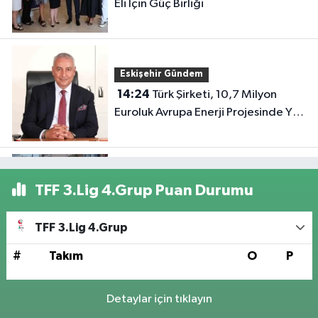
Eli İçin Güç Birliği
Eskişehir Gündem
14:24
Türk Şirketi, 10,7 Milyon
Euroluk Avrupa Enerji Projesinde Yer
Aldı
Eskişehir Gündem
TFF 3.Lig 4.Grup Puan Durumu
14:23
Eskişehir'de Kaldırımdaki
İnşaat Paravanı Yayaları Trafiğin
TFF 3.Lig 4.Grup
Ortasında Bıraktı
#
Takım
O
P
Genel Gündem
Detaylar için tıklayın
14:22
Yeni Parti’de İlçe Başkanlığı