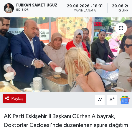
FURKAN SAMET UĞUZ
29.06.2026 - 18:31
29.06.202
EDITÖR
YAYINLANMA
GÜNCE
Paylaş
-
+
A
A
AK Parti Eskişehir İl Başkanı Gürhan Albayrak,
Doktorlar Caddesi'nde düzenlenen aşure dağıtım