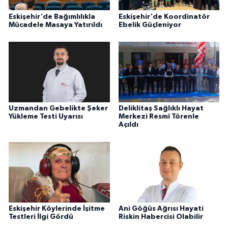
Eskişehir'de Bağımlılıkla
Eskişehir'de Koordinatör
Mücadele Masaya Yatırıldı
Ebelik Güçleniyor
Uzmandan Gebelikte Şeker
Deliklitaş Sağlıklı Hayat
Yükleme Testi Uyarısı
Merkezi Resmî Törenle
Açıldı
Eskişehir Köylerinde İşitme
Ani Göğüs Ağrısı Hayati
Testleri İlgi Gördü
Riskin Habercisi Olabilir