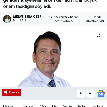
genital muayenenin erken tanı açısından büyük
önem taşıdığını söyledi.
MERVE ESRA ÖZER
12.06.2026 - 10:56
2 DK
MUHABIR
YAYINLANMA
OKUNMA SÜRE
Paylaş
-
+
A
A
Üroloji Uzmanı Op. Dr. Aydın Erkul, erkek