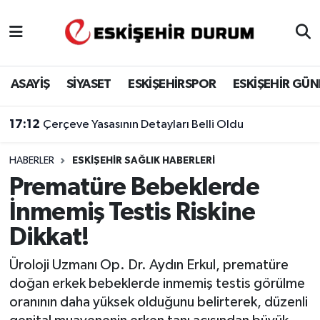
Eskişehir Nöbetçi Eczaneler
ASAYİŞ
SİYASET
ESKİŞEHİRSPOR
ESKİŞEHİR GÜ
Eskişehir Hava Durumu
17:12
Çerçeve Yasasının Detayları Belli Oldu
Eskişehir Namaz Vakitleri
HABERLER
ESKIŞEHIR SAĞLIK HABERLERI
Eskişehir Trafik Yoğunluk Haritası
Prematüre Bebeklerde
Süper Lig Puan Durumu ve Fikstür
İnmemiş Testis Riskine
Dikkat!
Tüm Manşetler
Üroloji Uzmanı Op. Dr. Aydın Erkul, prematüre
Son Dakika Haberleri
doğan erkek bebeklerde inmemiş testis görülme
oranının daha yüksek olduğunu belirterek, düzenli
Haber Arşivi