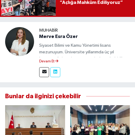
“Açlığa Mahkûm Ediliyoruz”
MUHABIR
Merve Esra Özer
Siyaset Bilimi ve Kamu Yönetimi lisans
mezunuyum. Üniversite yıllarımda üç yıl
boyunca üniversite gazetesinde muhabirlik
Devam Et
yaptım. Edindiğim tecrübeyle, Eskişehir Durum
Haber'de sahadan doğru ve tarafsız bilgi
aktarımı sağlamaktayım.
Bunlar da ilginizi çekebilir