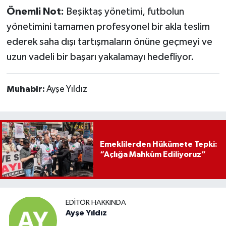
Önemli Not:
Beşiktaş yönetimi, futbolun
yönetimini tamamen profesyonel bir akla teslim
ederek saha dışı tartışmaların önüne geçmeyi ve
uzun vadeli bir başarı yakalamayı hedefliyor.
Muhabir:
Ayşe Yıldız
Emeklilerden Hükümete Tepki:
“Açlığa Mahkûm Ediliyoruz”
EDITÖR HAKKINDA
Ayşe Yıldız