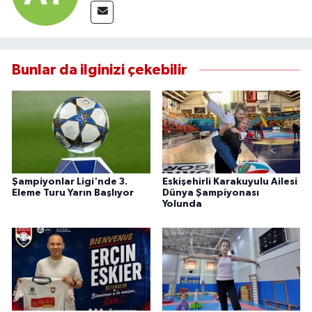
Bunlar da ilginizi çekebilir
Şampiyonlar Ligi'nde 3.
Eskişehirli Karakuyulu Ailesi
Eleme Turu Yarın Başlıyor
Dünya Şampiyonası
Yolunda