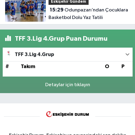
Eskişehir Gündem
15:29
Odunpazarı’ndan Çocuklara
Basketbol Dolu Yaz Tatili
TFF 3.Lig 4.Grup Puan Durumu
TFF 3.Lig 4.Grup
#
Takım
O
P
Detaylar için tıklayın