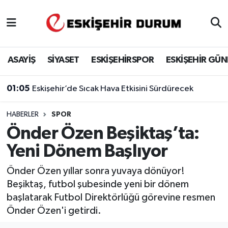
Eskişehir Nöbetçi Eczaneler
ASAYİŞ
SİYASET
ESKİŞEHİRSPOR
ESKİŞEHİR GÜ
Eskişehir Hava Durumu
01:05
Eskişehir’de Sıcak Hava Etkisini Sürdürecek
Eskişehir Namaz Vakitleri
HABERLER
SPOR
Eskişehir Trafik Yoğunluk Haritası
Önder Özen Beşiktaş’ta:
Süper Lig Puan Durumu ve Fikstür
Yeni Dönem Başlıyor
Tüm Manşetler
Önder Özen yıllar sonra yuvaya dönüyor!
Beşiktaş, futbol şubesinde yeni bir dönem
Son Dakika Haberleri
başlatarak Futbol Direktörlüğü görevine resmen
Önder Özen'i getirdi.
Haber Arşivi