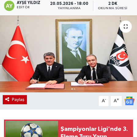
AYŞE YILDIZ
20.05.2026 - 18:00
2 DK
EDITÖR
YAYINLANMA
OKUNMA SÜRESI
Paylaş
-
+
A
A
Şampiyonlar Ligi'nde 3.
Eleme Turu Yarın