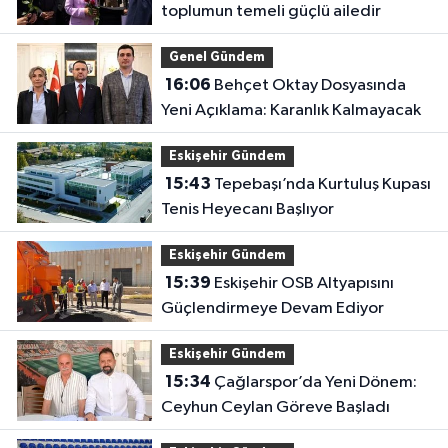
toplumun temeli güçlü ailedir
Genel Gündem
16:06
Behçet Oktay Dosyasında
Yeni Açıklama: Karanlık Kalmayacak
Eskişehir Gündem
15:43
Tepebaşı’nda Kurtuluş Kupası
Tenis Heyecanı Başlıyor
Eskişehir Gündem
15:39
Eskişehir OSB Altyapısını
Güçlendirmeye Devam Ediyor
Eskişehir Gündem
15:34
Çağlarspor’da Yeni Dönem:
Ceyhun Ceylan Göreve Başladı