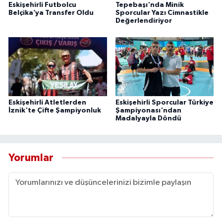
Eskişehirli Futbolcu
Tepebaşı'nda Minik
Belçika’ya Transfer Oldu
Sporcular Yazı Cimnastikle
Değerlendiriyor
Eskişehirli Atletlerden
Eskişehirli Sporcular Türkiye
İznik'te Çifte Şampiyonluk
Şampiyonası'ndan
Madalyayla Döndü
Yorumlar