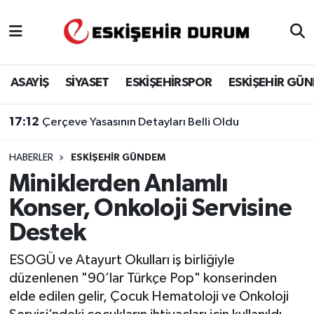
Eskişehir Nöbetçi Eczaneler
ASAYİŞ
SİYASET
ESKİŞEHİRSPOR
ESKİŞEHİR GÜ
Eskişehir Hava Durumu
17:12
Çerçeve Yasasının Detayları Belli Oldu
Eskişehir Namaz Vakitleri
HABERLER
ESKIŞEHIR GÜNDEM
Eskişehir Trafik Yoğunluk Haritası
Miniklerden Anlamlı
Süper Lig Puan Durumu ve Fikstür
Konser, Onkoloji Servisine
Destek
Tüm Manşetler
ESOGÜ ve Atayurt Okulları iş birliğiyle
Son Dakika Haberleri
düzenlenen "90’lar Türkçe Pop" konserinden
elde edilen gelir, Çocuk Hematoloji ve Onkoloji
Haber Arşivi