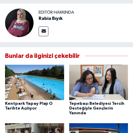
EDITÖR HAKKINDA
Rabia Bıyık
Bunlar da ilginizi çekebilir
Kentpark Yapay Plajı O
Tepebaşı Belediyesi Tercih
Tarihte Açılıyor
Desteğiyle Gençlerin
Yanında