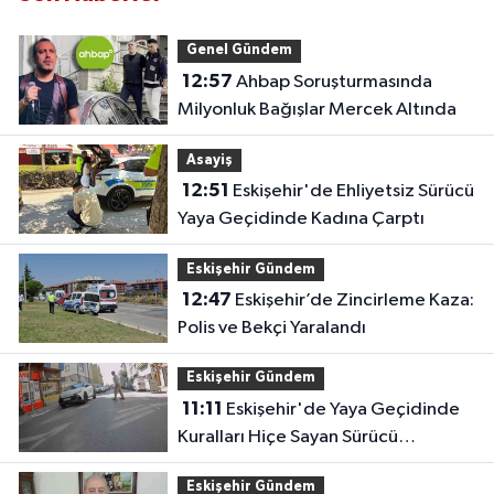
Genel Gündem
12:57
Ahbap Soruşturmasında
Milyonluk Bağışlar Mercek Altında
Asayiş
12:51
Eskişehir'de Ehliyetsiz Sürücü
Yaya Geçidinde Kadına Çarptı
Eskişehir Gündem
12:47
Eskişehir’de Zincirleme Kaza:
Polis ve Bekçi Yaralandı
Eskişehir Gündem
11:11
Eskişehir'de Yaya Geçidinde
Kuralları Hiçe Sayan Sürücü
Kameraya Yansıdı
Eskişehir Gündem