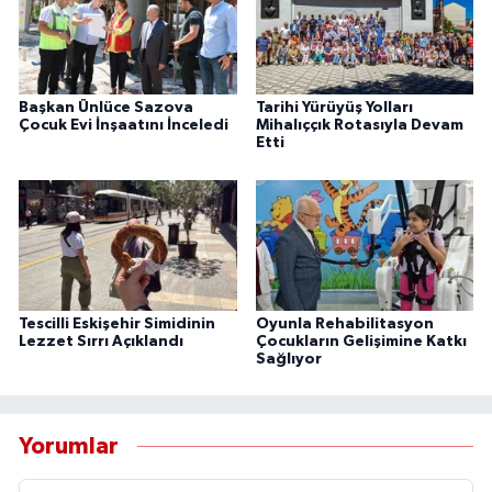
Başkan Ünlüce Sazova
Tarihi Yürüyüş Yolları
Çocuk Evi İnşaatını İnceledi
Mihalıççık Rotasıyla Devam
Etti
Tescilli Eskişehir Simidinin
Oyunla Rehabilitasyon
Lezzet Sırrı Açıklandı
Çocukların Gelişimine Katkı
Sağlıyor
Yorumlar