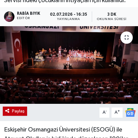
Servisi’ndeki çocukların ihtiyaçları için kullanıldı.
RABIA BIYIK
02.07.2026 - 16:35
3 DK
EDITÖR
YAYINLANMA
OKUNMA SÜRESI
Paylaş
-
+
A
A
Eskişehir Osmangazi Üniversitesi (ESOGÜ) ile