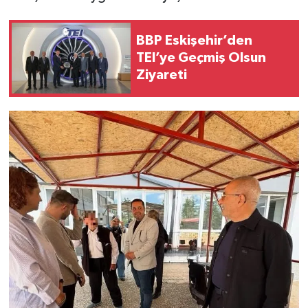
BBP Eskişehir’den
TEI’ye Geçmiş Olsun
Ziyareti