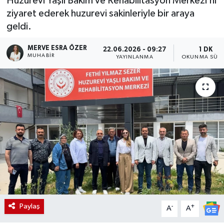
Huzurevi Yaşlı Bakım ve Rehabilitasyon Merkezi’ni
ziyaret ederek huzurevi sakinleriyle bir araya
geldi.
MERVE ESRA ÖZER
22.06.2026 - 09:27
1 DK
MUHABIR
YAYINLANMA
OKUNMA SÜRE
Paylaş
-
+
A
A