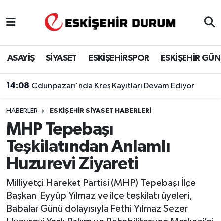
Eskişehir Nöbetçi Eczaneler
ASAYİŞ
SİYASET
ESKİŞEHİRSPOR
ESKİŞEHİR GÜ
Eskişehir Hava Durumu
14:08
Odunpazarı'nda Kreş Kayıtları Devam Ediyor
Eskişehir Namaz Vakitleri
HABERLER
ESKIŞEHIR SIYASET HABERLERI
Eskişehir Trafik Yoğunluk Haritası
MHP Tepebaşı
Süper Lig Puan Durumu ve Fikstür
Teşkilatından Anlamlı
Huzurevi Ziyareti
Tüm Manşetler
Milliyetçi Hareket Partisi (MHP) Tepebaşı İlçe
Son Dakika Haberleri
Başkanı Eyyüp Yılmaz ve ilçe teşkilatı üyeleri,
Babalar Günü dolayısıyla Fethi Yılmaz Sezer
Haber Arşivi