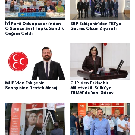
İYİ Parti Odunpazarı’ndan
BBP Eskişehir’den TEI’ye
O Sürece Sert Tepki: Sandık
Geçmiş Olsun Ziyareti
Çağrısı Geldi
MHP'den Eskişehir
CHP'den Eskişehir
Sanayisine Destek Mesajı
Milletvekili Süllü'ye
TBMM'de Yeni Görev