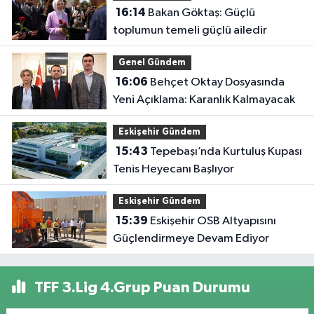
16:14
Bakan Göktaş: Güçlü
toplumun temeli güçlü ailedir
Genel Gündem
16:06
Behçet Oktay Dosyasında
Yeni Açıklama: Karanlık Kalmayacak
Eskişehir Gündem
15:43
Tepebaşı’nda Kurtuluş Kupası
Tenis Heyecanı Başlıyor
Eskişehir Gündem
15:39
Eskişehir OSB Altyapısını
Güçlendirmeye Devam Ediyor
TFF 3.Lig 4.Grup Puan Durumu