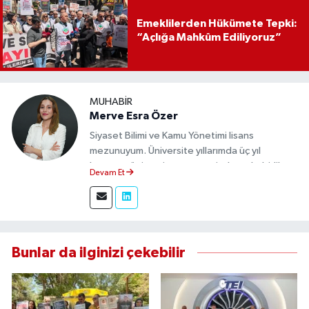
Emeklilerden Hükümete Tepki:
“Açlığa Mahkûm Ediliyoruz”
MUHABIR
Merve Esra Özer
Siyaset Bilimi ve Kamu Yönetimi lisans
mezunuyum. Üniversite yıllarımda üç yıl
boyunca üniversite gazetesinde muhabirlik
Devam Et
yaptım. Edindiğim tecrübeyle, Eskişehir Durum
Haber'de sahadan doğru ve tarafsız bilgi
aktarımı sağlamaktayım.
Bunlar da ilginizi çekebilir