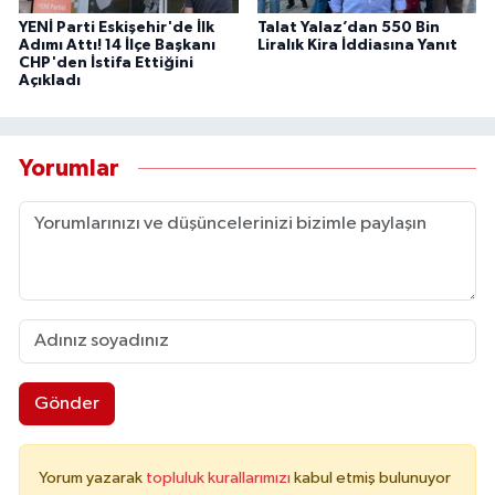
YENİ Parti Eskişehir'de İlk
Talat Yalaz’dan 550 Bin
Adımı Attı! 14 İlçe Başkanı
Liralık Kira İddiasına Yanıt
CHP'den İstifa Ettiğini
Açıkladı
Yorumlar
Gönder
Yorum yazarak
topluluk kurallarımızı
kabul etmiş bulunuyor