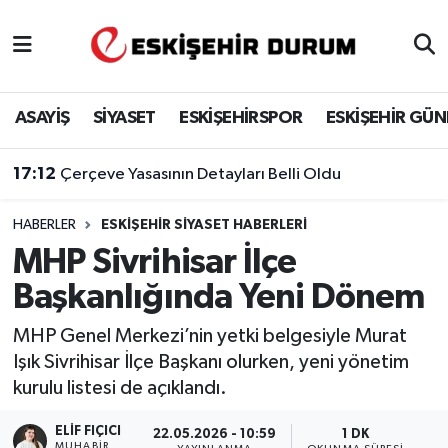
Eskişehir Nöbetçi Eczaneler
ASAYİŞ
SİYASET
ESKİŞEHİRSPOR
ESKİŞEHİR GÜ
Eskişehir Hava Durumu
17:12
Çerçeve Yasasının Detayları Belli Oldu
Eskişehir Namaz Vakitleri
HABERLER
ESKIŞEHIR SIYASET HABERLERI
Eskişehir Trafik Yoğunluk Haritası
MHP Sivrihisar İlçe
Süper Lig Puan Durumu ve Fikstür
Başkanlığında Yeni Dönem
Tüm Manşetler
MHP Genel Merkezi’nin yetki belgesiyle Murat
Işık Sivrihisar İlçe Başkanı olurken, yeni yönetim
Son Dakika Haberleri
kurulu listesi de açıklandı.
Haber Arşivi
ELIF FIÇICI
22.05.2026 - 10:59
1 DK
MUHABIR