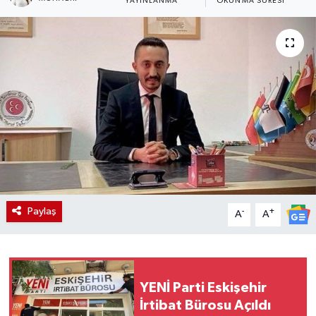
YAYINLANMA
OKUNMA SÜRESI
Paylaş
-
+
A
A
YENİ Parti Eskişehir
İrtibat Bürosu Açıldı