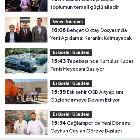
toplumun temeli güçlü ailedir
Genel Gündem
16:06
Behçet Oktay Dosyasında
Yeni Açıklama: Karanlık Kalmayacak
Eskişehir Gündem
15:43
Tepebaşı’nda Kurtuluş Kupası
Tenis Heyecanı Başlıyor
Eskişehir Gündem
15:39
Eskişehir OSB Altyapısını
Güçlendirmeye Devam Ediyor
Eskişehir Gündem
15:34
Çağlarspor’da Yeni Dönem:
Ceyhun Ceylan Göreve Başladı