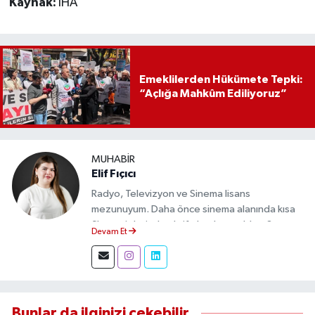
Kaynak:
İHA
Emeklilerden Hükümete Tepki:
“Açlığa Mahkûm Ediliyoruz”
MUHABIR
Elif Fıçıcı
Radyo, Televizyon ve Sinema lisans
mezunuyum. Daha önce sinema alanında kısa
film projelerinde aktif olarak yer aldım. Şu an
Devam Et
Eskişehir Durum Haber'de muhabir olarak
görev yapıyor, gündemi sahadan takip ederek
doğru ve tarafsız haberler üretiyorum.
Bunlar da ilginizi çekebilir