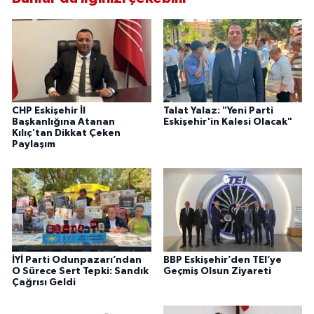
CHP Eskişehir İl
Talat Yalaz: "Yeni Parti
Başkanlığına Atanan
Eskişehir'in Kalesi Olacak"
Kılıç'tan Dikkat Çeken
Paylaşım
İYİ Parti Odunpazarı’ndan
BBP Eskişehir’den TEI’ye
O Sürece Sert Tepki: Sandık
Geçmiş Olsun Ziyareti
Çağrısı Geldi