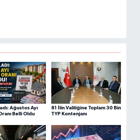
adı: Ağustos Ayı
81 İlin Valiliğine Toplam 30 Bin
ranı Belli Oldu
TYP Kontenjanı