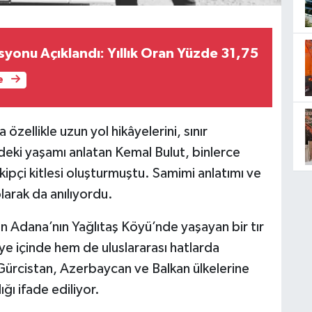
yonu Açıklandı: Yıllık Oran Yüzde 31,75
e
zellikle uzun yol hikâyelerini, sınır
indeki yaşamı anlatan Kemal Bulut, binlerce
akipçi kitlesi oluşturmuştu. Samimi anlatımı ve
olarak da anılıyordu.
un Adana’nın Yağlıtaş Köyü’nde yaşayan bir tır
ye içinde hem de uluslararası hatlarda
, Gürcistan, Azerbaycan ve Balkan ülkelerine
ı ifade ediliyor.