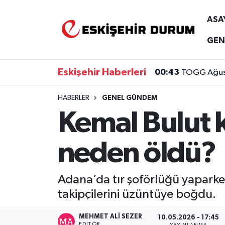
ASA
Eskişehir Nöbetçi Eczaneler
GEN
Eskişehir Hava Durumu
Eskişehir Haberleri
00:43
TOGG Ağusto
Eskişehir Namaz Vakitleri
HABERLER
GENEL GÜNDEM
Kemal Bulut k
Eskişehir Trafik Yoğunluk Haritası
Süper Lig Puan Durumu ve Fikstür
neden öldü?
Tüm Manşetler
Adana’da tır şoförlüğü yaparken
Son Dakika Haberleri
takipçilerini üzüntüye boğdu.
Haber Arşivi
MEHMET ALI SEZER
10.05.2026 - 17:45
EDITÖR