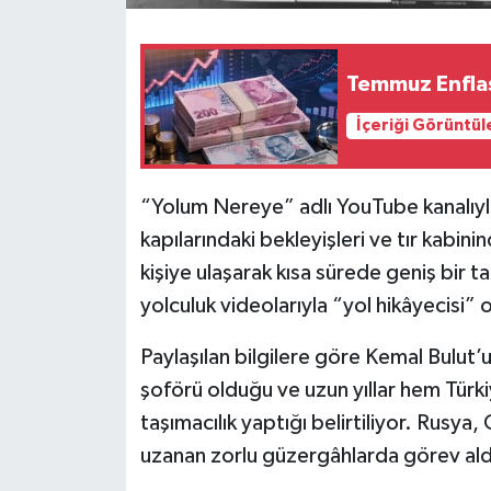
Temmuz Enflas
İçeriği Görüntül
“Yolum Nereye” adlı YouTube kanalıyla ö
kapılarındaki bekleyişleri ve tır kabin
kişiye ulaşarak kısa sürede geniş bir t
yolculuk videolarıyla “yol hikâyecisi” 
Paylaşılan bilgilere göre Kemal Bulut’
şoförü olduğu ve uzun yıllar hem Türki
taşımacılık yaptığı belirtiliyor. Rusya
uzanan zorlu güzergâhlarda görev aldığ