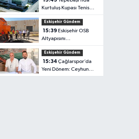
Tepebaşı’nda
Kurtuluş Kupası Tenis
Heyecanı Başlıyor
Eskişehir Gündem
15:39
Eskişehir OSB
Altyapısını
Güçlendirmeye Devam
Eskişehir Gündem
Ediyor
15:34
Çağlarspor’da
Yeni Dönem: Ceyhun
Ceylan Göreve Başladı