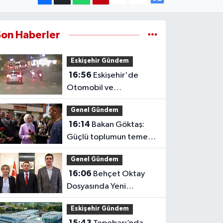
Son Haberler
Eskişehir Gündem
16:56
Eskişehir'de
Otomobil ve
Motosikletlerin Tehlikeli
Genel Gündem
Yarışı Kamerada
16:14
Bakan Göktaş:
Güçlü toplumun temeli
güçlü ailedir
Genel Gündem
16:06
Behçet Oktay
Dosyasında Yeni
Açıklama: Karanlık
Eskişehir Gündem
Kalmayacak
15:43