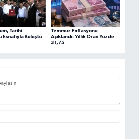
um, Tarihi
Temmuz Enflasyonu
ı Esnafıyla Buluştu
Açıklandı: Yıllık Oran Yüzde
31,75