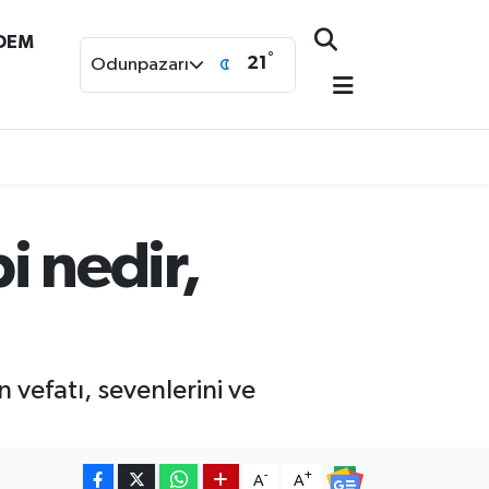
NDEM
°
21
Odunpazarı
i nedir,
 vefatı, sevenlerini ve
-
+
A
A