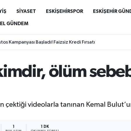
YİŞ
SİYASET
ESKİŞEHİRSPOR
ESKİŞEHİR GÜ
EL GÜNDEM
s Kampanyası Başladı! Faizsiz Kredi Fırsatı
imdir, ölüm sebeb
 çektiği videolarla tanınan Kemal Bulut’un
1
1 DK